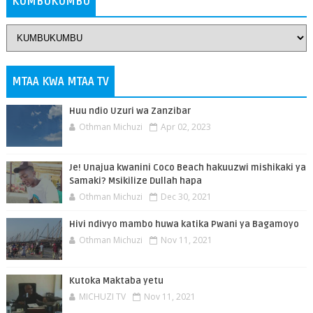
KUMBUKUMBU
MTAA KWA MTAA TV
Huu ndio Uzuri wa Zanzibar
Othman Michuzi
Apr 02, 2023
Je! Unajua kwanini Coco Beach hakuuzwi mishikaki ya
Samaki? Msikilize Dullah hapa
Othman Michuzi
Dec 30, 2021
Hivi ndivyo mambo huwa katika Pwani ya Bagamoyo
Othman Michuzi
Nov 11, 2021
Kutoka Maktaba yetu
MICHUZI TV
Nov 11, 2021