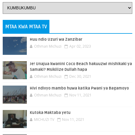
MTAA KWA MTAA TV
Huu ndio Uzuri wa Zanzibar
Othman Michuzi
Apr 02, 2023
Je! Unajua kwanini Coco Beach hakuuzwi mishikaki ya
Samaki? Msikilize Dullah hapa
Othman Michuzi
Dec 30, 2021
Hivi ndivyo mambo huwa katika Pwani ya Bagamoyo
Othman Michuzi
Nov 11, 2021
Kutoka Maktaba yetu
MICHUZI TV
Nov 11, 2021