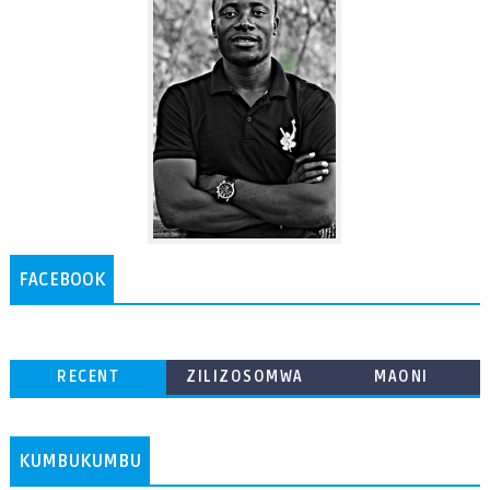
FACEBOOK
RECENT
ZILIZOSOMWA
MAONI
ZAIDI
KUMBUKUMBU