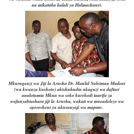
na mikataba halali ya Halmashauri.
Mkurugenzi wa Jiji la Arusha Dr. Maulid Suleiman Madeni
(wa kwanza kushoto) akishuhudia ukaguzi wa daftari
analotumia Mkuu wa soko kurekodi taarifa za
wafanyabiashara jiji la Arusha, wakati wa muendelezo wa
operesheni ya ukusanyaji wa mapato.