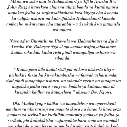
Mkuu wa soko kuu la Halmashauri ya Jiji la Arusha Bw.
John Ruzga kuwekwa chini ya ulinzi baada ya kutuhumiwa
kupokea fedha za wafanyabiashara kwa kigezo cha kwenda
kuwalipia ushuru na kutozifikisha Halmashauri kitendo
ambacho ni kinyume cha utaratibu wa Serikali kwa mtumishi
wa umma.
Naye Afisa Utumishi na Utawala wa Halmashauri ya Jiji la
Arusha Bw. Baltazar Ngowi amwataka wafanyabiashara
katika soko hilo kudai risiti pindi wanapolipa ushuru wa
vibanda.
“Kutoa pesa bila kudai risiti pia ni kosa kisheria hivyo
nichukue fursa hii kuwakumbusha wafanyabiashara mdai
risiti pindi mnapolipa ushuru wa vibanda vyenu na mnapaswa
kupeleka fedha zenu wenyewe badala ya kutuma mtu ili
kuepuka kadhia ya kutapeliwa ” alisema Bw. Ngowi.
Dkt. Madeni yupo katika wa muendelezo wa operesheni
maalum ya ukusanyaji wa mapato ikiwa na lengo la kuongeza
mapato ya serikali na kudhibiti matumizi mabaya ya fedha za
serikali, pia kuhakikisha wafanyabiashara wote na wamiliki
wa vibanda wana leseni za muda husika, risiti halali za kodi