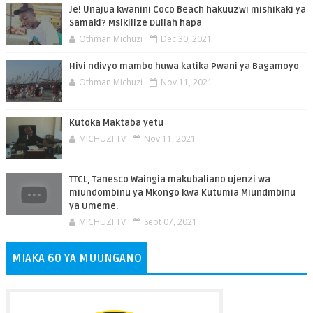
Je! Unajua kwanini Coco Beach hakuuzwi mishikaki ya
Samaki? Msikilize Dullah hapa
Othman Michuzi
Dec 30, 2021
Hivi ndivyo mambo huwa katika Pwani ya Bagamoyo
Othman Michuzi
Nov 11, 2021
Kutoka Maktaba yetu
MICHUZI TV
Nov 11, 2021
TTCL, Tanesco Waingia makubaliano ujenzi wa
miundombinu ya Mkongo kwa Kutumia Miundmbinu
ya Umeme.
MICHUZI TV
Sept 07, 2021
MIAKA 60 YA MUUNGANO