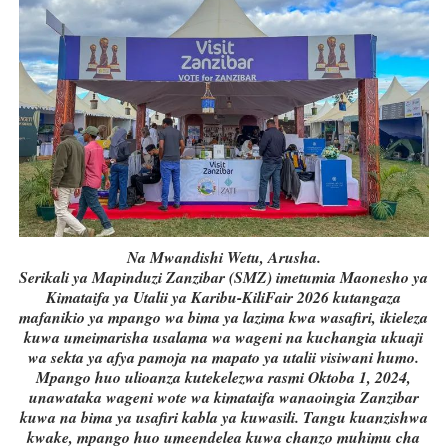
Na Mwandishi Wetu, Arusha.
Serikali ya Mapinduzi Zanzibar (SMZ) imetumia Maonesho ya
Kimataifa ya Utalii ya Karibu-KiliFair 2026 kutangaza
mafanikio ya mpango wa bima ya lazima kwa wasafiri, ikieleza
kuwa umeimarisha usalama wa wageni na kuchangia ukuaji
wa sekta ya afya pamoja na mapato ya utalii visiwani humo.
Mpango huo ulioanza kutekelezwa rasmi Oktoba 1, 2024,
unawataka wageni wote wa kimataifa wanaoingia Zanzibar
kuwa na bima ya usafiri kabla ya kuwasili. Tangu kuanzishwa
kwake, mpango huo umeendelea kuwa chanzo muhimu cha