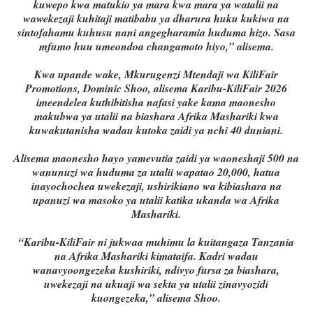
kuwepo kwa matukio ya mara kwa mara ya watalii na
wawekezaji kuhitaji matibabu ya dharura huku kukiwa na
sintofahamu kuhusu nani angegharamia huduma hizo. Sasa
mfumo huu umeondoa changamoto hiyo,” alisema.
Kwa upande wake, Mkurugenzi Mtendaji wa KiliFair
Promotions, Dominic Shoo, alisema Karibu-KiliFair 2026
imeendelea kuthibitisha nafasi yake kama maonesho
makubwa ya utalii na biashara Afrika Mashariki kwa
kuwakutanisha wadau kutoka zaidi ya nchi 40 duniani.
Alisema maonesho hayo yamevutia zaidi ya waoneshaji 500 na
wanunuzi wa huduma za utalii wapatao 20,000, hatua
inayochochea uwekezaji, ushirikiano wa kibiashara na
upanuzi wa masoko ya utalii katika ukanda wa Afrika
Mashariki.
“Karibu-KiliFair ni jukwaa muhimu la kuitangaza Tanzania
na Afrika Mashariki kimataifa. Kadri wadau
wanavyoongezeka kushiriki, ndivyo fursa za biashara,
uwekezaji na ukuaji wa sekta ya utalii zinavyozidi
kuongezeka,” alisema Shoo.