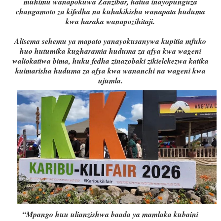
muhimu wanapokuwa Zanzibar, hatua inayopunguza
changamoto za kifedha na kuhakikisha wanapata huduma
kwa haraka wanapozihitaji.
Alisema sehemu ya mapato yanayokusanywa kupitia mfuko
huo hutumika kugharamia huduma za afya kwa wageni
waliokatiwa bima, huku fedha zinazobaki zikielekezwa katika
kuimarisha huduma za afya kwa wananchi na wageni kwa
ujumla.
“Mpango huu ulianzishwa baada ya mamlaka kubaini