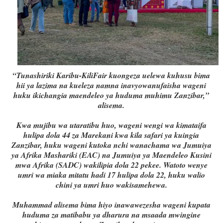
“Tunashiriki Karibu-KiliFair kuongeza uelewa kuhusu bima
hii ya lazima na kueleza namna inavyowanufaisha wageni
huku ikichangia maendeleo ya huduma muhimu Zanzibar,”
alisema.
Kwa mujibu wa utaratibu huo, wageni wengi wa kimataifa
hulipa dola 44 za Marekani kwa kila safari ya kuingia
Zanzibar, huku wageni kutoka nchi wanachama wa Jumuiya
ya Afrika Mashariki (EAC) na Jumuiya ya Maendeleo Kusini
mwa Afrika (SADC) wakilipia dola 22 pekee. Watoto wenye
umri wa miaka mitatu hadi 17 hulipa dola 22, huku walio
chini ya umri huo wakisamehewa.
Muhammad alisema bima hiyo inawawezesha wageni kupata
huduma za matibabu ya dharura na msaada mwingine