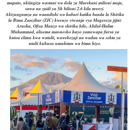
mapato, ukiingiza wastani wa dola za Marekani milioni moja,
sawa na zaidi ya Sh bilioni 2.6 kila mwezi.
Akizungumza na waandishi wa habari katika banda la Shirika
la Bima Zanzibar (ZIC) kwenye viwanja vya Magereza jijini
Arusha, Ofisa Mauzo wa shirika hilo, Abdul-Halim
Muhammad, alisema maonesho hayo yamewapa fursa ya
kutoa elimu kwa watalii, wawekezaji na wadau wa sekta ya
utalii kuhusu umuhimu wa bima hiyo.