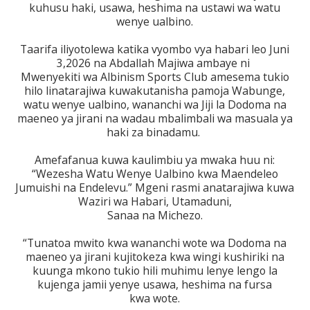
kuhusu haki, usawa, heshima na ustawi wa watu
wenye ualbino.
Taarifa iliyotolewa katika vyombo vya habari leo Juni
3,2026 na Abdallah Majiwa ambaye ni
Mwenyekiti wa Albinism Sports Club amesema tukio
hilo linatarajiwa kuwakutanisha pamoja Wabunge,
watu wenye ualbino, wananchi wa Jiji la Dodoma na
maeneo ya jirani na wadau mbalimbali wa masuala ya
haki za binadamu.
Amefafanua kuwa kaulimbiu ya mwaka huu ni:
“Wezesha Watu Wenye Ualbino kwa Maendeleo
Jumuishi na Endelevu.” Mgeni rasmi anatarajiwa kuwa
Waziri wa Habari, Utamaduni,
Sanaa na Michezo.
“Tunatoa mwito kwa wananchi wote wa Dodoma na
maeneo ya jirani kujitokeza kwa wingi kushiriki na
kuunga mkono tukio hili muhimu lenye lengo la
kujenga jamii yenye usawa, heshima na fursa
kwa wote.