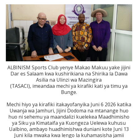
ALBINISM Sports Club yenye Makao Makuu yake jijini
Dar es Salaam kwa kushirikiana na Shirika la Dawa
Asilia na Ulinzi wa Mazingira
(TASACI), imeandaa mechi ya kirafiki kati ya timu ya
Bunge.
Mechi hiyo ya kirafiki itakayofanyika Juni 6 2026 katika
Uwanja wa Jamhuri, Jijini Dodoma na mtanange huo
huo ni sehemu ya maandalizi kuelekea Maadhimisho
ya Siku ya Kimataifa ya Kuongeza Uelewa kuhusu
Ualbino, ambayo huadhimishwa duniani kote Juni 13
Juni kila mwaka kwa lengo la kuhamasisha jamii