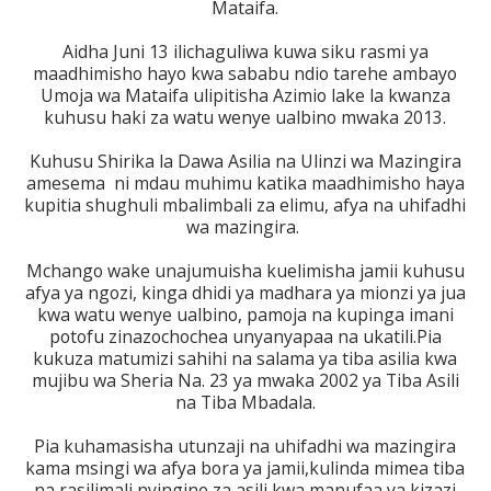
Mataifa.
Aidha Juni 13 ilichaguliwa kuwa siku rasmi ya
maadhimisho hayo kwa sababu ndio tarehe ambayo
Umoja wa Mataifa ulipitisha Azimio lake la kwanza
kuhusu haki za watu wenye ualbino mwaka 2013.
Kuhusu Shirika la Dawa Asilia na Ulinzi wa Mazingira
amesema ni mdau muhimu katika maadhimisho haya
kupitia shughuli mbalimbali za elimu, afya na uhifadhi
wa mazingira.
Mchango wake unajumuisha kuelimisha jamii kuhusu
afya ya ngozi, kinga dhidi ya madhara ya mionzi ya jua
kwa watu wenye ualbino, pamoja na kupinga imani
potofu zinazochochea unyanyapaa na ukatili.Pia
kukuza matumizi sahihi na salama ya tiba asilia kwa
mujibu wa Sheria Na. 23 ya mwaka 2002 ya Tiba Asili
na Tiba Mbadala.
Pia kuhamasisha utunzaji na uhifadhi wa mazingira
kama msingi wa afya bora ya jamii,kulinda mimea tiba
na rasilimali nyingine za asili kwa manufaa ya kizazi