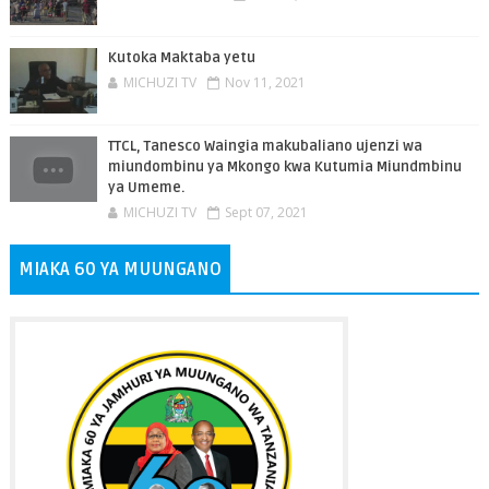
Kutoka Maktaba yetu
MICHUZI TV
Nov 11, 2021
TTCL, Tanesco Waingia makubaliano ujenzi wa
miundombinu ya Mkongo kwa Kutumia Miundmbinu
ya Umeme.
MICHUZI TV
Sept 07, 2021
MIAKA 60 YA MUUNGANO