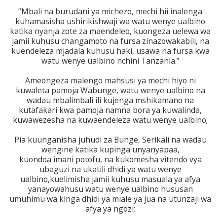
“Mbali na burudani ya michezo, mechi hii inalenga
kuhamasisha ushirikishwaji wa watu wenye ualbino
katika nyanja zote za maendeleo, kuongeza uelewa wa
jamii kuhusu changamoto na fursa zinazowakabili, na
kuendeleza mjadala kuhusu haki, usawa na fursa kwa
watu wenye ualbino nchini Tanzania.”
Ameongeza malengo mahsusi ya mechi hiyo ni
kuwaleta pamoja Wabunge, watu wenye ualbino na
wadau mbalimbali ili kujenga mshikamano na
kutafakari kwa pamoja namna bora ya kuwalinda,
kuwawezesha na kuwaendeleza watu wenye ualbino;
Pia kuunganisha juhudi za Bunge, Serikali na wadau
wengine katika kupinga unyanyapaa,
kuondoa imani potofu, na kukomesha vitendo vya
ubaguzi na ukatili dhidi ya watu wenye
ualbino,kuelimisha jamii kuhusu masuala ya afya
yanayowahusu watu wenye ualbino hususan
umuhimu wa kinga dhidi ya miale ya jua na utunzaji wa
afya ya ngozi;