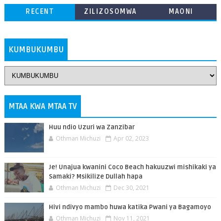
RECENT
ZILIZOSOMWA
MAONI
ZAIDI
KUMBUKUMBU
MTAA KWA MTAA TV
Huu ndio Uzuri wa Zanzibar
Othman Michuzi
Apr 02, 2023
Je! Unajua kwanini Coco Beach hakuuzwi mishikaki ya
Samaki? Msikilize Dullah hapa
Othman Michuzi
Dec 30, 2021
Hivi ndivyo mambo huwa katika Pwani ya Bagamoyo
Othman Michuzi
Nov 11, 2021