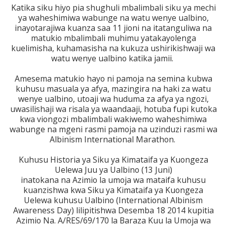
Katika siku hiyo pia shughuli mbalimbali siku ya mechi
ya waheshimiwa wabunge na watu wenye ualbino,
inayotarajiwa kuanza saa 11 jioni na itatanguliwa na
matukio mbalimbali muhimu yatakayolenga
kuelimisha, kuhamasisha na kukuza ushirikishwaji wa
watu wenye ualbino katika jamii.
Amesema matukio hayo ni pamoja na semina kubwa
kuhusu masuala ya afya, mazingira na haki za watu
wenye ualbino, utoaji wa huduma za afya ya ngozi,
uwasilishaji wa risala ya waandaaji, hotuba fupi kutoka
kwa viongozi mbalimbali wakiwemo waheshimiwa
wabunge na mgeni rasmi pamoja na uzinduzi rasmi wa
Albinism International Marathon.
Kuhusu Historia ya Siku ya Kimataifa ya Kuongeza
Uelewa Juu ya Ualbino (13 Juni)
inatokana na Azimio la umoja wa mataifa kuhusu
kuanzishwa kwa Siku ya Kimataifa ya Kuongeza
Uelewa kuhusu Ualbino (International Albinism
Awareness Day) lilipitishwa Desemba 18 2014 kupitia
Azimio Na. A/RES/69/170 la Baraza Kuu la Umoja wa