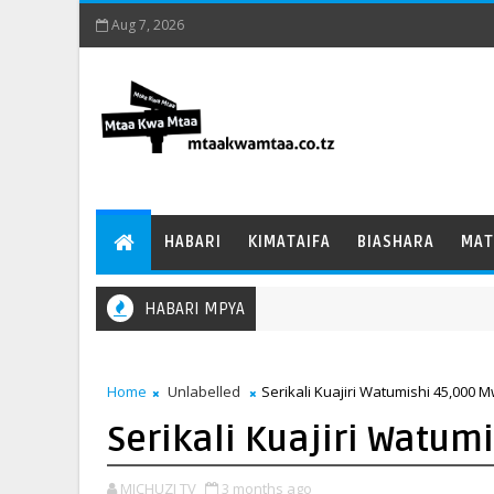
Aug 7, 2026
HABARI
KIMATAIFA
BIASHARA
MAT
HABARI MPYA
Home
Unlabelled
Serikali Kuajiri Watumishi 45,000 
Serikali Kuajiri Watu
MICHUZI TV
3 months ago