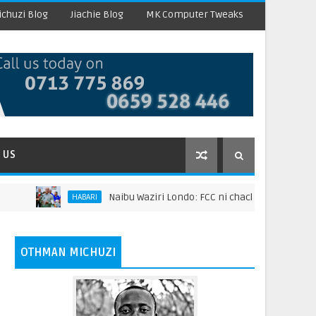
chuzi Blog
Jiachie Blog
MK Computer Tweaks
 US
Naibu Waziri Londo: FCC ni chachu ya kuongeza thamani ya maz
ARI
OTHMAN MICHUZI