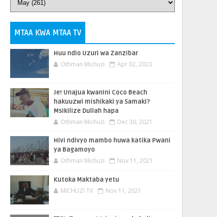
MTAA KWA MTAA TV
Huu ndio Uzuri wa Zanzibar
Othman Michuzi
Apr 02, 2023
Je! Unajua kwanini Coco Beach
hakuuzwi mishikaki ya Samaki?
Msikilize Dullah hapa
Othman Michuzi
Dec 30, 2021
Hivi ndivyo mambo huwa katika Pwani
ya Bagamoyo
Othman Michuzi
Nov 11, 2021
Kutoka Maktaba yetu
MICHUZI TV
Nov 11, 2021