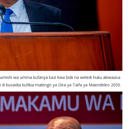
umishi wa umma kufanya kazi kwa bidii na weledi huku akiwaasa
 ili kusaidia kufikia malengo ya Dira ya Taifa ya Maendeleo 2050.