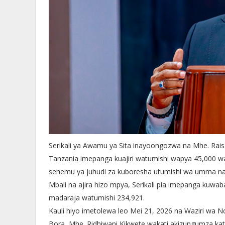
Serikali ya Awamu ya Sita inayoongozwa na Mhe. Rai
Tanzania imepanga kuajiri watumishi wapya 45,000 w
sehemu ya juhudi za kuboresha utumishi wa umma na 
Mbali na ajira hizo mpya, Serikali pia imepanga kuw
madaraja watumishi 234,921.
Kauli hiyo imetolewa leo Mei 21, 2026 na Waziri wa 
Bora, Mhe. Ridhiwani Kikwete wakati akizungumza k