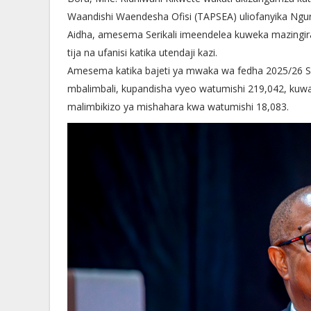
Waandishi Waendesha Ofisi (TAPSEA) uliofanyika Ngurdo
Aidha, amesema Serikali imeendelea kuweka mazingir
tija na ufanisi katika utendaji kazi.
Amesema katika bajeti ya mwaka wa fedha 2025/26 Ser
mbalimbali, kupandisha vyeo watumishi 219,042, kuw
malimbikizo ya mishahara kwa watumishi 18,083.