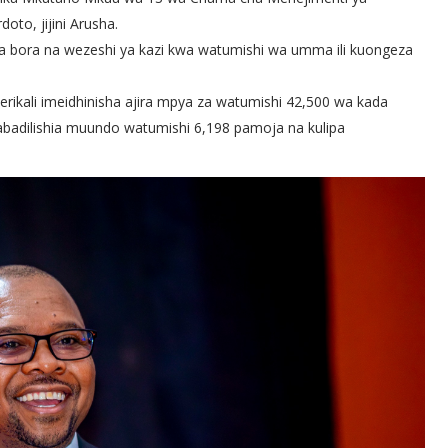
to, jijini Arusha.
a bora na wezeshi ya kazi kwa watumishi wa umma ili kuongeza
ikali imeidhinisha ajira mpya za watumishi 42,500 wa kada
abadilishia muundo watumishi 6,198 pamoja na kulipa