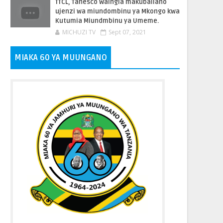
TTCL, Tanesco Waingia makubaliano
ujenzi wa miundombinu ya Mkongo kwa
Kutumia Miundmbinu ya Umeme.
MICHUZI TV
Sept 07, 2021
MIAKA 60 YA MUUNGANO