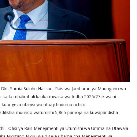
s Dkt. Samia Suluhu Hassan, Rais wa Jamhururi ya Muungano wa
a kada mbalimbali katika mwaka wa fedha 2026/27 ikiwa ni
kuongeza ufanisi wa utoaji huduma nchini.
abadilishia muundo watumishi 5,865 pamoja na kuwapandisha
Nchi - Ofisi ya Rais Menejimenti ya Utumishi wa Umma na Utawala
atika Mkutano Mkuu wa 13 wa Chama cha Menejimenti ya