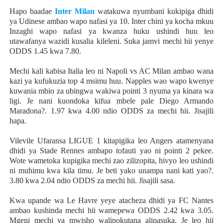
Hapo baadae
Inter Milan
watakuwa nyumbani kukipiga dhidi
ya Udinese ambao wapo nafasi ya 10. Inter chini ya kocha mkuu
Inzaghi wapo nafasi ya kwanza huku ushindi huu leo
utawafanya wazidi kusalia kileleni. Suka jamvi mechi hii yenye
ODDS 1.45 kwa 7.80.
Mechi kali kabisa Italia leo ni Napoli vs AC Milan ambao wana
kazi ya kufukuzia top 4 msimu huu. Napples wao wapo kwenye
kuwania mbio za ubingwa wakiwa pointi 3 nyuma ya kinara wa
ligi. Je nani kuondoka kifua mbele pale Diego Armando
Maradona?. 1.97 kwa 4.00 ndio ODDS za mechi hii. Jisajili
hapa.
Vilevile Ufaransa LIGUE 1 kitapigika leo Angers atamenyana
dhidi ya Stade Rennes ambapo tofauti yao ni pointi 2 pekee.
Wote wametoka kupigika mechi zao zilizopita, hivyo leo ushindi
ni muhimu kwa kila timu. Je beti yako unampa nani kati yao?.
3.80 kwa 2.04 ndio ODDS za mechi hii. Jisajili sasa.
Kwa upande wa Le Havre yeye atacheza dhidi ya FC Nantes
ambao kushinda mechi hii wamepewa ODDS 2.42 kwa 3.05.
Mgeni mechi ya mwisho walipokutana alipasuka. Je leo hii