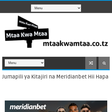
Jumapili ya Kitajiri na Meridianbet Hii Hapa