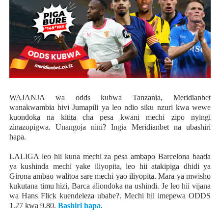
WAJANJA wa odds kubwa Tanzania, Meridianbet
wanakwambia hivi Jumapili ya leo ndio siku nzuri kwa wewe
kuondoka na kitita cha pesa kwani mechi zipo nyingi
zinazopigwa. Unangoja nini? Ingia Meridianbet na ubashiri
hapa.
LALIGA leo hii kuna mechi za pesa ambapo Barcelona baada
ya kushinda mechi yake iliyopita, leo hii atakipiga dhidi ya
Girona ambao walitoa sare mechi yao iliyopita. Mara ya mwisho
kukutana timu hizi, Barca aliondoka na ushindi. Je leo hii vijana
wa Hans Flick kuendeleza ubabe?. Mechi hii imepewa ODDS
1.27 kwa 9.80.
Bashiri hapa
.