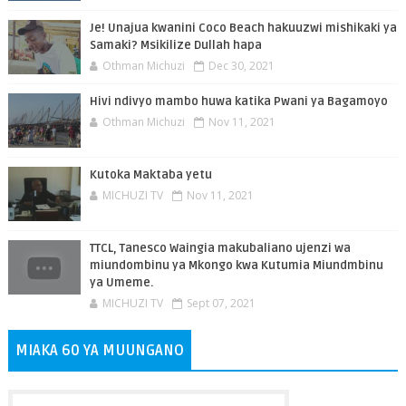
Je! Unajua kwanini Coco Beach hakuuzwi mishikaki ya
Samaki? Msikilize Dullah hapa
Othman Michuzi
Dec 30, 2021
Hivi ndivyo mambo huwa katika Pwani ya Bagamoyo
Othman Michuzi
Nov 11, 2021
Kutoka Maktaba yetu
MICHUZI TV
Nov 11, 2021
TTCL, Tanesco Waingia makubaliano ujenzi wa
miundombinu ya Mkongo kwa Kutumia Miundmbinu
ya Umeme.
MICHUZI TV
Sept 07, 2021
MIAKA 60 YA MUUNGANO