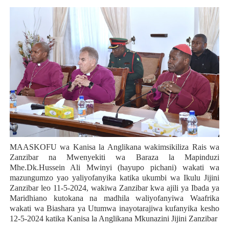
MAASKOFU wa Kanisa la Anglikana wakimsikiliza Rais wa
Zanzibar na Mwenyekiti wa Baraza la Mapinduzi
Mhe.Dk.Hussein Ali Mwinyi (hayupo pichani) wakati wa
mazungumzo yao yaliyofanyika katika ukumbi wa Ikulu Jijini
Zanzibar leo 11-5-2024, wakiwa Zanzibar kwa ajili ya Ibada ya
Maridhiano kutokana na madhila waliyofanyiwa Waafrika
wakati wa Biashara ya Utumwa inayotarajiwa kufanyika kesho
12-5-2024 katika Kanisa la Anglikana Mkunazini Jijini Zanzibar