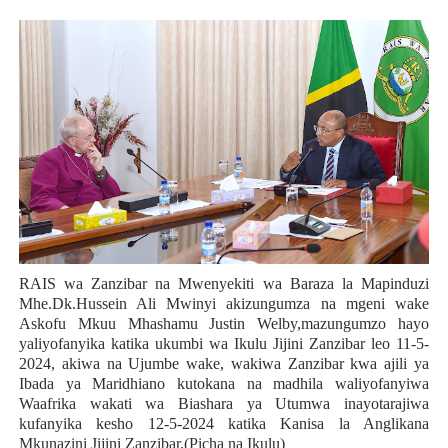
RAIS wa Zanzibar na Mwenyekiti wa Baraza la Mapinduzi
Mhe.Dk.Hussein Ali Mwinyi akizungumza na mgeni wake
Askofu Mkuu Mhashamu Justin Welby,mazungumzo hayo
yaliyofanyika katika ukumbi wa Ikulu Jijini Zanzibar leo 11-5-
2024, akiwa na Ujumbe wake, wakiwa Zanzibar kwa ajili ya
Ibada ya Maridhiano kutokana na madhila waliyofanyiwa
Waafrika wakati wa Biashara ya Utumwa inayotarajiwa
kufanyika kesho 12-5-2024 katika Kanisa la Anglikana
Mkunazini Jijini Zanzibar.(Picha na Ikulu)