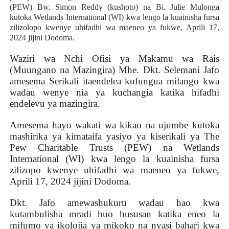
(PEW) Bw. Simon Reddy (kushoto) na Bi. Julie Mulonga
kutoka Wetlands International (WI) kwa lengo la kuainisha fursa
zilizolopo kwenye uhifadhi wa maeneo ya fukwe, Aprili 17,
2024 jijini Dodoma.
Waziri wa Nchi Ofisi ya Makamu wa Rais
(Muungano na Mazingira) Mhe. Dkt. Selemani Jafo
amesema Serikali itaendelea kufungua milango kwa
wadau wenye nia ya kuchangia katika hifadhi
endelevu ya mazingira.
Amesema hayo wakati wa kikao na ujumbe kutoka
mashirika ya kimataifa yasiyo ya kiserikali ya The
Pew Charitable Trusts (PEW) na Wetlands
International (WI) kwa lengo la kuainisha fursa
zilizopo kwenye uhifadhi wa maeneo ya fukwe,
Aprili 17, 2024 jijini Dodoma.
Dkt. Jafo amewashukuru wadau hao kwa
kutambulisha mradi huo hususan katika eneo la
mifumo ya ikolojia ya mikoko na nyasi bahari kwa