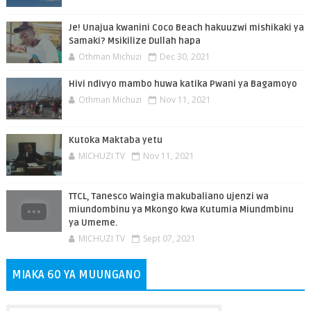
Je! Unajua kwanini Coco Beach hakuuzwi mishikaki ya
Samaki? Msikilize Dullah hapa
Othman Michuzi
Dec 30, 2021
Hivi ndivyo mambo huwa katika Pwani ya Bagamoyo
Othman Michuzi
Nov 11, 2021
Kutoka Maktaba yetu
MICHUZI TV
Nov 11, 2021
TTCL, Tanesco Waingia makubaliano ujenzi wa
miundombinu ya Mkongo kwa Kutumia Miundmbinu
ya Umeme.
MICHUZI TV
Sept 07, 2021
MIAKA 60 YA MUUNGANO