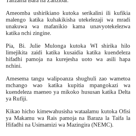
Tanzania Bara na Zanzibar.
Ameomba ushirikiano kutoka serikalini ili kufikia
malengo katika kuhakikisha utekelezaji wa mradi
unakuwa wa mafanikio kama unavyotekelezwa
katika nchi zingine.
Pia, Bi. Julie Mulonga kutoka WI shirika hilo
limejikita zaidi katika kusaidia katika kuendeleza
hifadhi pamoja na kurejesha uoto wa asili hapa
nchini.
Amesema tangu walipoanza shughuli zao wametoa
mchango wao katika kupitia mpangokazi wa
kuendeleza maeneo ya mikoko hususan katika Delta
ya Rufiji.
Kikao hicho kimewahusisha wataalamu kutoka Ofisi
ya Makamu wa Rais pamoja na Baraza la Taifa la
Hifadhi na Usimamizi wa Mazingira (NEMC).