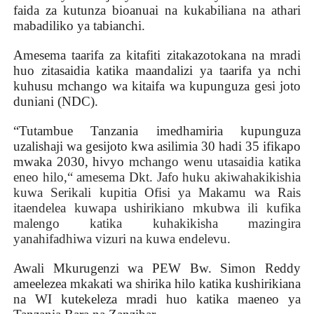
faida za kutunza bioanuai na kukabiliana na athari
mabadiliko ya tabianchi.
Amesema taarifa za kitafiti zitakazotokana na mradi
huo zitasaidia katika maandalizi ya taarifa ya nchi
kuhusu mchango wa kitaifa wa kupunguza gesi joto
duniani (NDC).
“
Tutambue Tanzania imedhamiria kupunguza
uzalishaji wa gesijoto kwa asilimia 30 hadi 35 ifikapo
mwaka 2030, hivyo
mchango wenu utasaidia katika
eneo hilo,“ amesema Dkt. Jafo huku akiwahakikishia
kuwa Serikali kupitia Ofisi ya Makamu wa Rais
itaendelea kuwapa ushirikiano mkubwa ili kufika
malengo katika kuhakikisha mazingira
yanahifadhiwa vizuri na kuwa endelevu.
Awali Mkurugenzi wa PEW Bw. Simon Reddy
ameelezea mkakati wa shirika hilo katika kushirikiana
na WI kutekeleza mradi huo katika maeneo ya