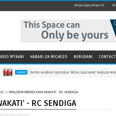
Mtaa Kwa Mtaa TV
Mi
UKIO MTAANI
HABARI ZA MICHEZO
BURUDANI
CONTACT
Benki ya Absa Yazindua “Absa Lipa Sasa” Kukuza Malipo ya Kidijit
RI
KO
'MALIZENI MIRADI KWA WAKATI' - RC SENDIGA
AKATI' - RC SENDIGA
RI MCHANGANYIKO,