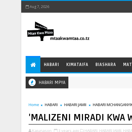
Aug 7, 2026
HABARI
KIMATAIFA
BIASHARA
MAT
HABARI MPYA
HABA
Home
HABARI
HABARI JAMII
HABARI MCHANGANYI
'MALIZENI MIRADI KWA W
Kajunason
3 years ago
HABARI,
HABARI JAMII,
HABA