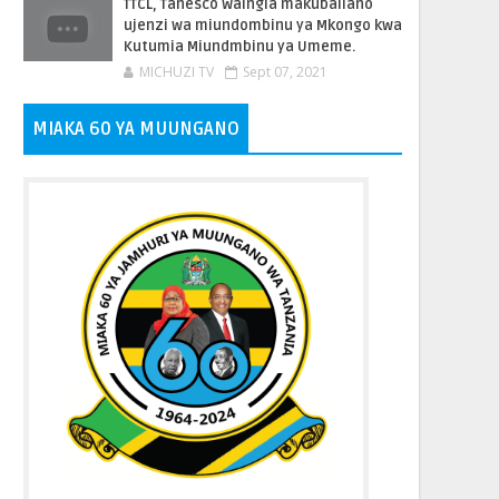
TTCL, Tanesco Waingia makubaliano
ujenzi wa miundombinu ya Mkongo kwa
Kutumia Miundmbinu ya Umeme.
MICHUZI TV
Sept 07, 2021
MIAKA 60 YA MUUNGANO