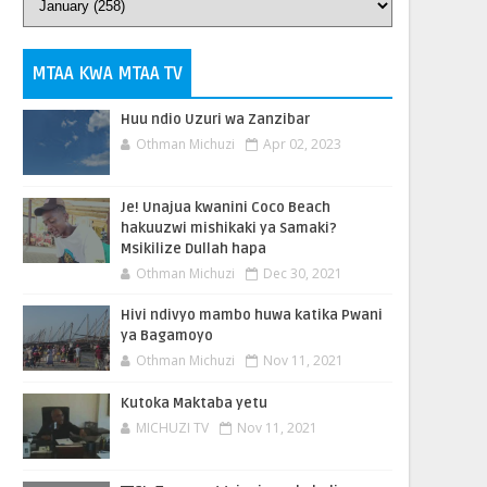
MTAA KWA MTAA TV
Huu ndio Uzuri wa Zanzibar
Othman Michuzi
Apr 02, 2023
Je! Unajua kwanini Coco Beach
hakuuzwi mishikaki ya Samaki?
Msikilize Dullah hapa
Othman Michuzi
Dec 30, 2021
Hivi ndivyo mambo huwa katika Pwani
ya Bagamoyo
Othman Michuzi
Nov 11, 2021
Kutoka Maktaba yetu
MICHUZI TV
Nov 11, 2021