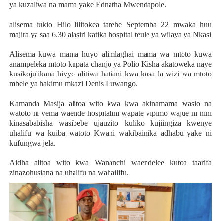
ya kuzaliwa na mama yake Ednatha Mwendapole.
alisema tukio Hilo lilitokea tarehe Septemba 22 mwaka huu
majira ya saa 6.30 alasiri katika hospital teule ya wilaya ya Nkasi
Alisema kuwa mama huyo alimlaghai mama wa mtoto kuwa
anampeleka mtoto kupata chanjo ya Polio Kisha akatoweka naye
kusikojulikana hivyo alitiwa hatiani kwa kosa la wizi wa mtoto
mbele ya hakimu mkazi Denis Luwango.
Kamanda Masija alitoa wito kwa kwa akinamama wasio na
watoto ni vema waende hospitalini wapate vipimo wajue ni nini
kinasababisha wasibebe ujauzito kuliko kujiingiza kwenye
uhalifu wa kuiba watoto Kwani wakibainika adhabu yake ni
kufungwa jela.
Aidha alitoa wito kwa Wananchi waendelee kutoa taarifa
zinazohusiana na uhalifu na wahailifu.