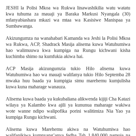
JESHI la Polisi Mkoa wa Rukwa linawashikilia watu watatu
kwa tuhuma za mauaji ya Baraka Markusi Nyangala (30)
mfanyabiashara mkazi wa mtaa wa Kasisiwe Manispaa ya
Sumbawanga.
Akizungumza na wanahabari Kamanda wa Jeshi la Polisi Mkoa
wa Rukwa, ACP, Shadrack Masija alisema kuwa Watuhumiwa
hao walimuuwa kwa kumpiga na Rungu kichwani kisha
kuchimba shimo na kumfukia akiwa hai.
ACP Masija akizungumzia tukio Hilo alisema kuwa
Watuhumiwa hao wa mauaji walifanya tukio Hilo Septemba 28
mwaka huu baada ya kumpigia simu marehemu kumjulisha
kuwa kuna maharage wanauza.
Alisema kuwa baada ya kukubaliana alikwenda kijiji Cha Katazi
wilaya ya Kalambo kwa ajili ya kununua maharage wakiwa
wote wanne ndipo walipofika porini walitimiza Nia Yao ya
kumpiga Rungu kichwani.
Alisema kuwa Marehemu akiwa na Watuhumiwa hao
walifanikiwa kumnyang’anya fedha Tsh 1,840,000 pamoja na