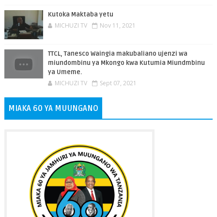
Kutoka Maktaba yetu
MICHUZI TV
Nov 11, 2021
TTCL, Tanesco Waingia makubaliano ujenzi wa
miundombinu ya Mkongo kwa Kutumia Miundmbinu
ya Umeme.
MICHUZI TV
Sept 07, 2021
MIAKA 60 YA MUUNGANO