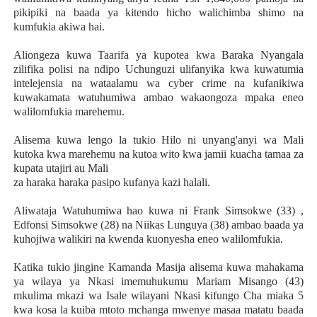
pikipiki na baada ya kitendo hicho walichimba shimo na
kumfukia akiwa hai.
Aliongeza kuwa Taarifa ya kupotea kwa Baraka Nyangala
zilifika polisi na ndipo Uchunguzi ulifanyika kwa kuwatumia
intelejensia na wataalamu wa cyber crime na kufanikiwa
kuwakamata watuhumiwa ambao wakaongoza mpaka eneo
walilomfukia marehemu.
Alisema kuwa lengo la tukio Hilo ni unyang'anyi wa Mali
kutoka kwa marehemu na kutoa wito kwa jamii kuacha tamaa za
kupata utajiri au Mali
za haraka haraka pasipo kufanya kazi halali.
Aliwataja Watuhumiwa hao kuwa ni Frank Simsokwe (33) ,
Edfonsi Simsokwe (28) na Niikas Lunguya (38) ambao baada ya
kuhojiwa walikiri na kwenda kuonyesha eneo walilomfukia.
Katika tukio jingine Kamanda Masija alisema kuwa mahakama
ya wilaya ya Nkasi imemuhukumu Mariam Misango (43)
mkulima mkazi wa Isale wilayani Nkasi kifungo Cha miaka 5
kwa kosa la kuiba mtoto mchanga mwenye masaa matatu baada