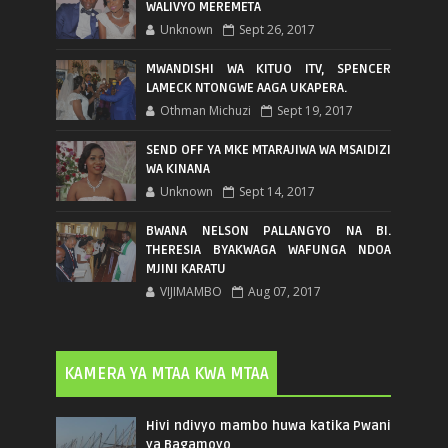
WALIVYO MEREMETA
Unknown
Sept 26, 2017
MWANDISHI WA KITUO ITV, SPENCER
LAMECK NTONGWE AAGA UKAPERA.
Othman Michuzi
Sept 19, 2017
SEND OFF YA MKE MTARAJIWA WA MSAIDIZI
WA KINANA
Unknown
Sept 14, 2017
BWANA NELSON PALLANGYO NA BI.
THERESIA BYAKWAGA WAFUNGA NDOA
MJINI KARATU
VIJIMAMBO
Aug 07, 2017
KAMERA YA MTAA KWA MTAA
Hivi ndivyo mambo huwa katika Pwani
ya Bagamoyo