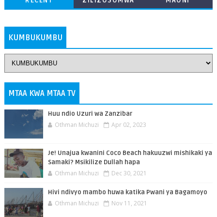
RECENT
ZILIZOSOMWA
MAONI
ZAIDI
KUMBUKUMBU
MTAA KWA MTAA TV
Huu ndio Uzuri wa Zanzibar
Othman Michuzi
Apr 02, 2023
Je! Unajua kwanini Coco Beach hakuuzwi mishikaki ya
Samaki? Msikilize Dullah hapa
Othman Michuzi
Dec 30, 2021
Hivi ndivyo mambo huwa katika Pwani ya Bagamoyo
Othman Michuzi
Nov 11, 2021