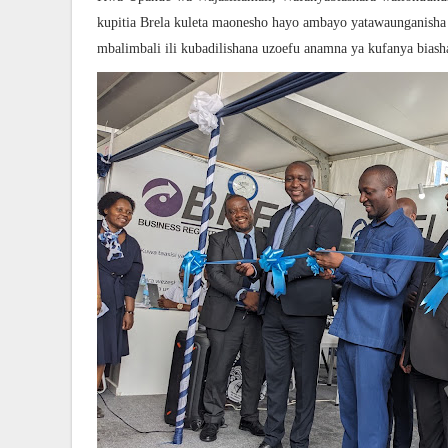
kupitia Brela kuleta maonesho hayo ambayo yatawaunganish
mbalimbali ili kubadilishana uzoefu anamna ya kufanya biash