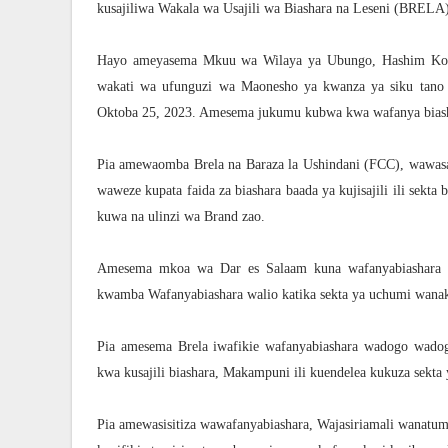
kusajiliwa Wakala wa Usajili wa Biashara na Leseni (BRELA) 
Hayo ameyasema Mkuu wa Wilaya ya Ubungo, Hashim Kom
wakati wa ufunguzi wa Maonesho ya kwanza ya siku tano 
Oktoba 25, 2023. Amesema jukumu kubwa kwa wafanya biasha
Pia amewaomba Brela na Baraza la Ushindani (FCC), wawasai
waweze kupata faida za biashara baada ya kujisajili ili sek
kuwa na ulinzi wa Brand zao.
Amesema mkoa wa Dar es Salaam kuna wafanyabiashara w
kwamba Wafanyabiashara walio katika sekta ya uchumi wana
Pia amesema Brela iwafikie wafanyabiashara wadogo wadog
kwa kusajili biashara, Makampuni ili kuendelea kukuza sek
Pia amewasisitiza wawafanyabiashara, Wajasiriamali wanatu