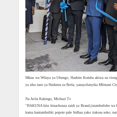
Mkuu wa Wilaya ya Ubungo, Hashim Komba akiwa na viongo
ya siku tano ya Huduma za Brela, yanayofanyika Mlimani City
Na Avila Kakingo, Michuzi Tv
"HAKUNA kitu kinachouza zaidi ya Brand,(utambulisho wa bi
kama hautambuliki popote pale bidhaa yako itakosa soko, na