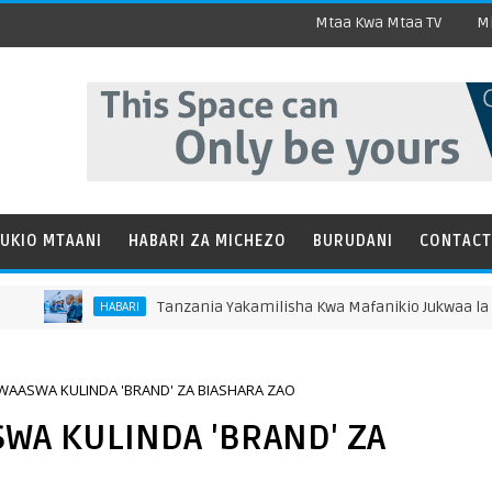
Mtaa Kwa Mtaa TV
Mi
UKIO MTAANI
HABARI ZA MICHEZO
BURUDANI
CONTACT
Tanzania Yakamilisha Kwa Mafanikio Jukwaa la Miundombin
HABARI
AASWA KULINDA 'BRAND' ZA BIASHARA ZAO
WA KULINDA 'BRAND' ZA