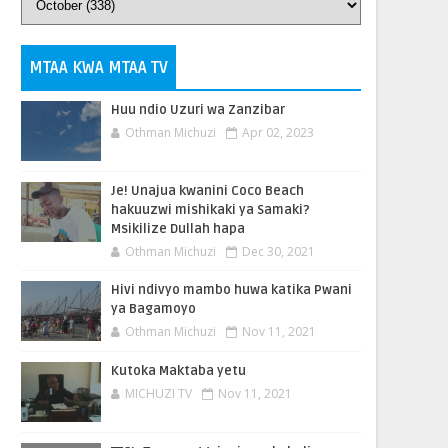
MTAA KWA MTAA TV
Huu ndio Uzuri wa Zanzibar
Othman Michuzi
Apr 02, 2023
Je! Unajua kwanini Coco Beach
hakuuzwi mishikaki ya Samaki?
Msikilize Dullah hapa
Othman Michuzi
Dec 30, 2021
Hivi ndivyo mambo huwa katika Pwani
ya Bagamoyo
Othman Michuzi
Nov 11, 2021
Kutoka Maktaba yetu
MICHUZI TV
Nov 11, 2021