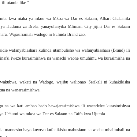
ili utambulike."
ba kwa niaba ya mkuu wa Mkoa wa Dar es Salaam, Albart Chalamila
ya Huduma za Brela, yanayofanyika Mlimani City jijini Dar es Salaam
ra, Wajasiriamali wadogo ni kulinda Brand zao.
die wafanyabiashara kulinda utambulisho wa wafanyabiashara (Brand) ili
ta binafsi iweze kurasimishwa na wanachi waone umuhimu wa kurasimisha na
akubwa, wakati na Wadogo, wajibu walionao Serikali ni kuhakikisha
kua na wanarasimishwa.
o na wa kati ambao bado hawajarasimishwa ili waendelee kurasimishwa
ta ya Uchumi wa mkoa wa Dar es Salaam na Taifa kwa Ujumla.
mia maonesho hayo kuweza kufanikisha mahusiano na wadau mbalimbali na