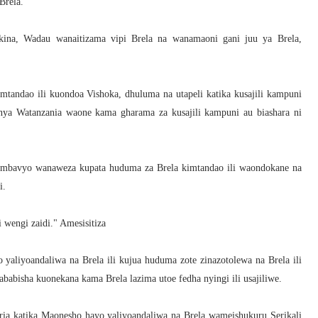
Brela.
kina, Wadau wanaitizama vipi Brela na wanamaoni gani juu ya Brela,
ndao ili kuondoa Vishoka, dhuluma na utapeli katika kusajili kampuni
ya Watanzania waone kama gharama za kusajili kampuni au biashara ni
 ambavyo wanaweza kupata huduma za Brela kimtandao ili waondokane na
i.
 wengi zaidi." Amesisitiza
liyoandaliwa na Brela ili kujua huduma zote zinazotolewa na Brela ili
abisha kuonekana kama Brela lazima utoe fedha nyingi ili usajiliwe.
ia katika Maonesho hayo yaliyoandaliwa na Brela wameishukuru Serikali