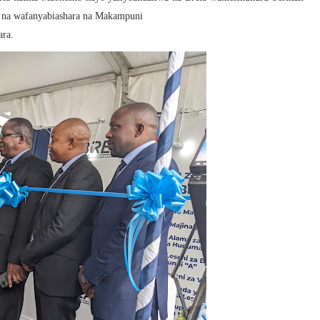
a na wafanyabiashara na Makampuni
ara.