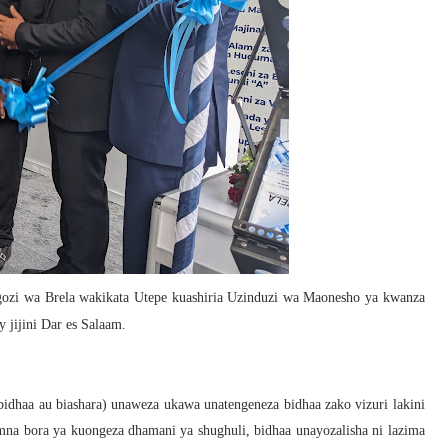
zi wa Brela wakikata Utepe kuashiria Uzinduzi wa
Maonesho ya kwanza
 jijini Dar es Salaam.
dhaa au biashara) unaweza ukawa unatengeneza bidhaa zako vizuri lakini
mna bora ya kuongeza dhamani ya shughuli, bidhaa unayozalisha ni lazima