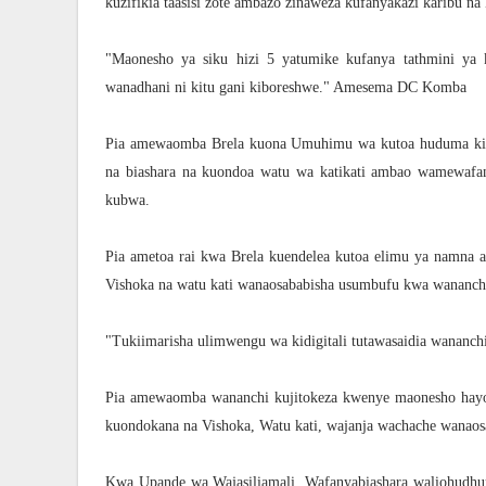
kuzifikia taasisi zote ambazo zinaweza kufanyakazi karibu na 
"Maonesho ya siku hizi 5 yatumike kufanya tathmini ya 
wanadhani ni kitu gani kiboreshwe." Amesema DC Komba
Pia amewaomba Brela kuona Umuhimu wa kutoa huduma kimta
na biashara na kuondoa watu wa katikati ambao wamewafan
kubwa.
Pia ametoa rai kwa Brela kuendelea kutoa elimu ya namna
Vishoka na watu kati wanaosababisha usumbufu kwa wananch
"Tukiimarisha ulimwengu wa kidigitali tutawasaidia wananchi
Pia amewaomba wananchi kujitokeza kwenye maonesho hayo ya
kuondokana na Vishoka, Watu kati, wajanja wachache wanaosab
Kwa Upande wa Wajasiliamali, Wafanyabiashara waliohudhur