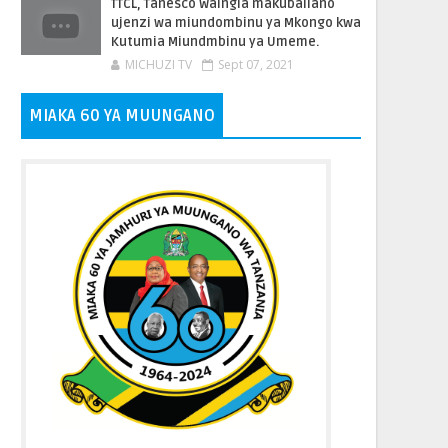
TTCL, Tanesco Waingia makubaliano
ujenzi wa miundombinu ya Mkongo kwa
Kutumia Miundmbinu ya Umeme.
MICHUZI TV
Sept 07, 2021
MIAKA 60 YA MUUNGANO