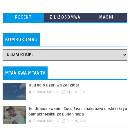
RECENT
ZILIZOSOMWA
MAONI
ZAIDI
KUMBUKUMBU
MTAA KWA MTAA TV
Huu ndio Uzuri wa Zanzibar
Othman Michuzi
Apr 02, 2023
Je! Unajua kwanini Coco Beach hakuuzwi mishikaki ya
Samaki? Msikilize Dullah hapa
Othman Michuzi
Dec 30, 2021