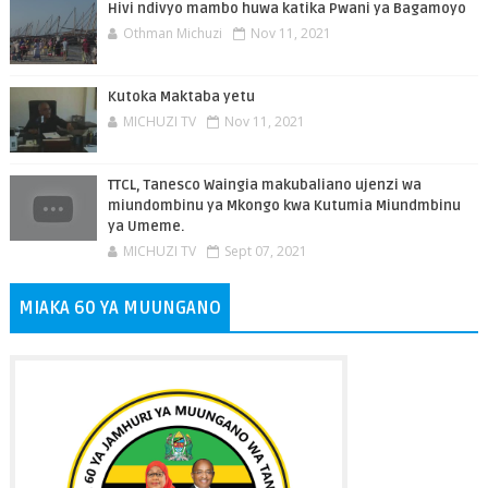
Hivi ndivyo mambo huwa katika Pwani ya Bagamoyo
Othman Michuzi
Nov 11, 2021
Kutoka Maktaba yetu
MICHUZI TV
Nov 11, 2021
TTCL, Tanesco Waingia makubaliano ujenzi wa
miundombinu ya Mkongo kwa Kutumia Miundmbinu
ya Umeme.
MICHUZI TV
Sept 07, 2021
MIAKA 60 YA MUUNGANO