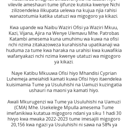
vilevile ameshauri tume ijifunze kutoka kwenye Nchi
zilizoendelea ilikupata uelewa na kujua njia rahisi
wanazotumia katika utatuzi wa migogoro ya kikazi.
Kwa upande wa Naibu Waziri Ofisi ya Waziri Mkuu,
Kazi, Vijana, Ajira na Wenye Ulemavu Mhe. Patrobas
Katambi amesema kuna umuhimu wa kuwa na ofisi
nchi nzima zitakazoweza kurahisisha upatikanaji wa
huduma za tume kwa haraka na urahisi kwa kuwafikia
wafanyakazi nchi nzima kwenye utatuzi wa migogoro
ya kikazi.
Naye Katibu Mkuuwa Ofisi hiyo Mhandisi Cyprian
Luhemeja ameiahidi kamati kuwa Ofisi hiyo itaendelea
kuisimamia Tume ya Usuluhishi na Uamuzi kuzingatia
ushauri na maoni ya kamati hiyo.
Awali Mkurugenzi wa Tume ya Usuluhishi na Uamuzi
(CMA) Mhe. Usekelege Mpulla amesema Tume
imefanikiwa kutatua migogoro ndani ya siku 1 hadi 30
hivyo kwa mwaka 2022-2023 tume imesajili migogoro
20,156 kwa ngazi ya Usuluhishi ni sawa na 58% ya