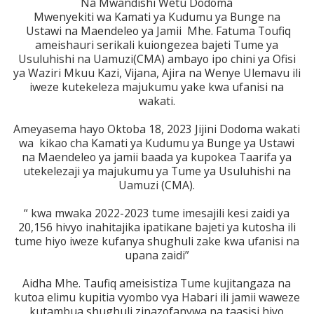
Na Mwandishi Wetu Dodoma
Mwenyekiti wa Kamati ya Kudumu ya Bunge na
Ustawi na Maendeleo ya Jamii Mhe. Fatuma Toufiq
ameishauri serikali kuiongezea bajeti Tume ya
Usuluhishi na Uamuzi(CMA) ambayo ipo chini ya Ofisi
ya Waziri Mkuu Kazi, Vijana, Ajira na Wenye Ulemavu ili
iweze kutekeleza majukumu yake kwa ufanisi na
wakati.
Ameyasema hayo Oktoba 18, 2023 Jijini Dodoma wakati
wa kikao cha Kamati ya Kudumu ya Bunge ya Ustawi
na Maendeleo ya jamii baada ya kupokea Taarifa ya
utekelezaji ya majukumu ya Tume ya Usuluhishi na
Uamuzi (CMA).
“ kwa mwaka 2022-2023 tume imesajili kesi zaidi ya
20,156 hivyo inahitajika ipatikane bajeti ya kutosha ili
tume hiyo iweze kufanya shughuli zake kwa ufanisi na
upana zaidi”
Aidha Mhe. Taufiq ameisistiza Tume kujitangaza na
kutoa elimu kupitia vyombo vya Habari ili jamii waweze
kutambua shughuli zinazofanywa na taasisi hiyo