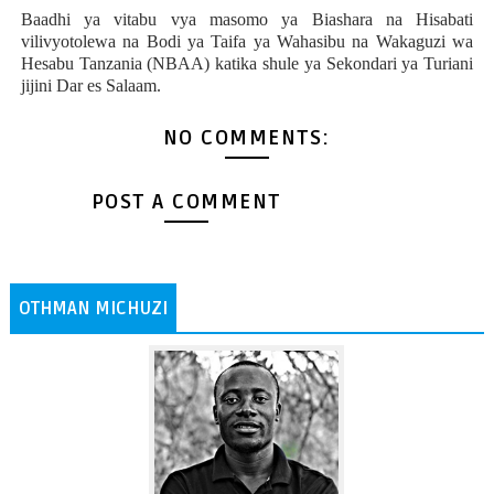
Baadhi ya vitabu vya masomo ya Biashara na Hisabati
vilivyotolewa na Bodi ya Taifa ya Wahasibu na Wakaguzi wa
Hesabu Tanzania (NBAA) katika shule ya Sekondari ya Turiani
jijini Dar es Salaam.
NO COMMENTS:
POST A COMMENT
OTHMAN MICHUZI