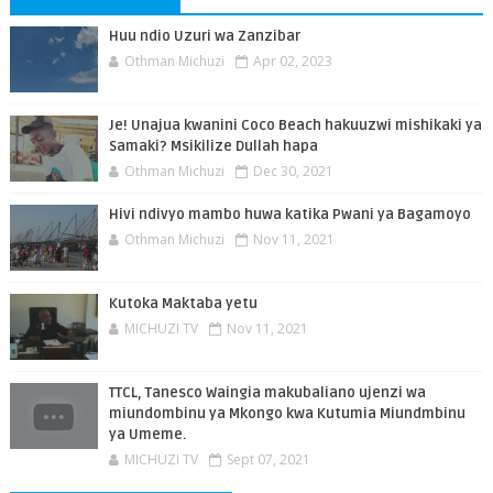
Huu ndio Uzuri wa Zanzibar
Othman Michuzi
Apr 02, 2023
Je! Unajua kwanini Coco Beach hakuuzwi mishikaki ya
Samaki? Msikilize Dullah hapa
Othman Michuzi
Dec 30, 2021
Hivi ndivyo mambo huwa katika Pwani ya Bagamoyo
Othman Michuzi
Nov 11, 2021
Kutoka Maktaba yetu
MICHUZI TV
Nov 11, 2021
TTCL, Tanesco Waingia makubaliano ujenzi wa
miundombinu ya Mkongo kwa Kutumia Miundmbinu
ya Umeme.
MICHUZI TV
Sept 07, 2021