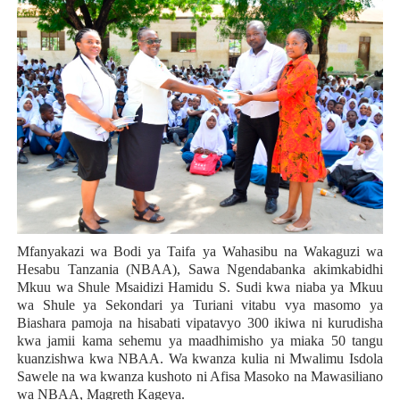
Mfanyakazi wa Bodi ya Taifa ya Wahasibu na Wakaguzi wa
Hesabu Tanzania (NBAA), Sawa Ngendabanka akimkabidhi
Mkuu wa Shule Msaidizi Hamidu S. Sudi kwa niaba ya Mkuu
wa Shule ya Sekondari ya Turiani vitabu vya masomo ya
Biashara pamoja na hisabati vipatavyo 300 ikiwa ni kurudisha
kwa jamii kama sehemu ya maadhimisho ya miaka 50 tangu
kuanzishwa kwa NBAA. Wa kwanza kulia ni Mwalimu Isdola
Sawele na wa kwanza kushoto ni Afisa Masoko na Mawasiliano
wa NBAA, Magreth Kageya.