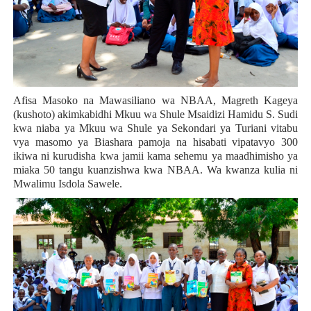
Afisa Masoko na Mawasiliano wa NBAA, Magreth Kageya
(kushoto) akimkabidhi Mkuu wa Shule Msaidizi Hamidu S. Sudi
kwa niaba ya Mkuu wa Shule ya Sekondari ya Turiani vitabu
vya masomo ya Biashara pamoja na hisabati vipatavyo 300
ikiwa ni kurudisha kwa jamii kama sehemu ya maadhimisho ya
miaka 50 tangu kuanzishwa kwa NBAA. Wa kwanza kulia ni
Mwalimu Isdola Sawele.