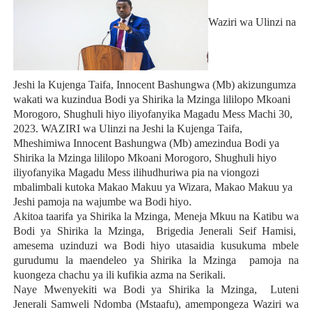
Waziri wa Ulinzi na
Jeshi la Kujenga Taifa, Innocent Bashungwa (Mb) akizungumza
wakati wa kuzindua Bodi ya Shirika la Mzinga lililopo Mkoani
Morogoro, Shughuli hiyo iliyofanyika Magadu Mess Machi 30,
2023.
WAZIRI wa Ulinzi na Jeshi la Kujenga Taifa,
Mheshimiwa Innocent Bashungwa (Mb) amezindua Bodi ya
Shirika la Mzinga lililopo Mkoani Morogoro, Shughuli hiyo
iliyofanyika Magadu Mess ilihudhuriwa pia na viongozi
mbalimbali kutoka Makao Makuu ya Wizara, Makao Makuu ya
Jeshi pamoja na wajumbe wa Bodi hiyo.
Akitoa taarifa ya Shirika la Mzinga, Meneja Mkuu na Katibu wa
Bodi ya Shirika la Mzinga, Brigedia Jenerali Seif Hamisi,
amesema uzinduzi wa Bodi hiyo utasaidia kusukuma mbele
gurudumu la maendeleo ya Shirika la Mzinga pamoja na
kuongeza chachu ya ili kufikia azma na Serikali.
Naye Mwenyekiti wa Bodi ya Shirika la Mzinga, Luteni
Jenerali Samweli Ndomba (Mstaafu), amempongeza Waziri wa