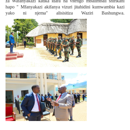
za Wafanyakazi katika idara na vitengo mbalimbali shirikani
hapo " Mfanyakazi akifanya vizuri jitahidini kumwambia kazi
yako ni njema" alisisitiza Waziri Bashungwa.