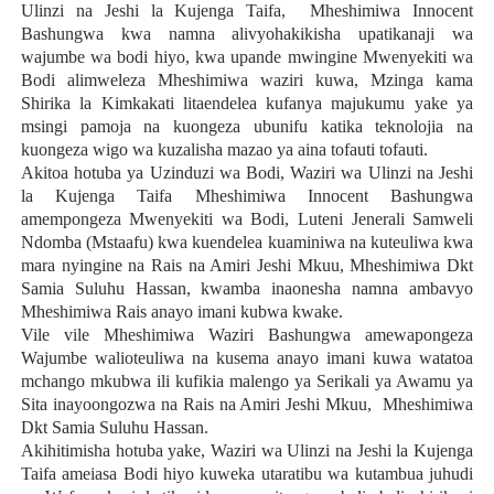
Ulinzi na Jeshi la Kujenga Taifa, Mheshimiwa Innocent
Bashungwa kwa namna alivyohakikisha upatikanaji wa
wajumbe wa bodi hiyo, kwa upande mwingine Mwenyekiti wa
Bodi alimweleza Mheshimiwa waziri kuwa, Mzinga kama
Shirika la Kimkakati litaendelea kufanya majukumu yake ya
msingi pamoja na kuongeza ubunifu katika teknolojia na
kuongeza wigo wa kuzalisha mazao ya aina tofauti tofauti.
Akitoa hotuba ya Uzinduzi wa Bodi, Waziri wa Ulinzi na Jeshi
la Kujenga Taifa Mheshimiwa Innocent Bashungwa
amempongeza Mwenyekiti wa Bodi, Luteni Jenerali Samweli
Ndomba (Mstaafu) kwa kuendelea kuaminiwa na kuteuliwa kwa
mara nyingine na Rais na Amiri Jeshi Mkuu, Mheshimiwa Dkt
Samia Suluhu Hassan, kwamba inaonesha namna ambavyo
Mheshimiwa Rais anayo imani kubwa kwake.
Vile vile Mheshimiwa Waziri Bashungwa amewapongeza
Wajumbe walioteuliwa na kusema anayo imani kuwa watatoa
mchango mkubwa ili kufikia malengo ya Serikali ya Awamu ya
Sita inayoongozwa na Rais na Amiri Jeshi Mkuu, Mheshimiwa
Dkt Samia Suluhu Hassan.
Akihitimisha hotuba yake, Waziri wa Ulinzi na Jeshi la Kujenga
Taifa ameiasa Bodi hiyo kuweka utaratibu wa kutambua juhudi