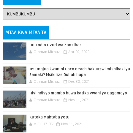
MTAA KWA MTAA TV
Huu ndio Uzuri wa Zanzibar
Othman Michuzi
Apr 02, 2023
Je! Unajua kwanini Coco Beach hakuuzwi mishikaki ya
Samaki? Msikilize Dullah hapa
Othman Michuzi
Dec 30, 2021
Hivi ndivyo mambo huwa katika Pwani ya Bagamoyo
Othman Michuzi
Nov 11, 2021
Kutoka Maktaba yetu
MICHUZI TV
Nov 11, 2021