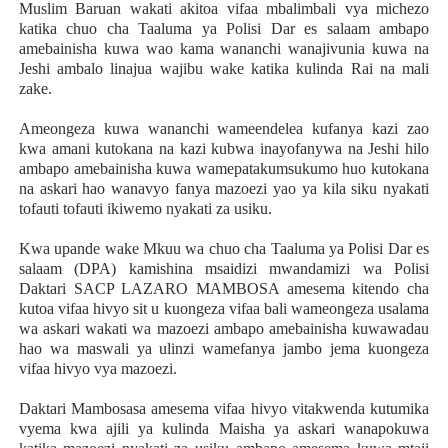
Muslim Baruan wakati akitoa vifaa mbalimbali vya michezo
katika chuo cha Taaluma ya Polisi Dar es salaam ambapo
amebainisha kuwa wao kama wananchi wanajivunia kuwa na
Jeshi ambalo linajua wajibu wake katika kulinda Rai na mali
zake.
Ameongeza kuwa wananchi wameendelea kufanya kazi zao
kwa amani kutokana na kazi kubwa inayofanywa na Jeshi hilo
ambapo amebainisha kuwa wamepatakumsukumo huo kutokana
na askari hao wanavyo fanya mazoezi yao ya kila siku nyakati
tofauti tofauti ikiwemo nyakati za usiku.
Kwa upande wake Mkuu wa chuo cha Taaluma ya Polisi Dar es
salaam (DPA) kamishina msaidizi mwandamizi wa Polisi
Daktari SACP LAZARO MAMBOSA amesema kitendo cha
kutoa vifaa hivyo sit u kuongeza vifaa bali wameongeza usalama
wa askari wakati wa mazoezi ambapo amebainisha kuwawadau
hao wa maswali ya ulinzi wamefanya jambo jema kuongeza
vifaa hivyo vya mazoezi.
Daktari Mambosasa amesema vifaa hivyo vitakwenda kutumika
vyema kwa ajili ya kulinda Maisha ya askari wanapokuwa