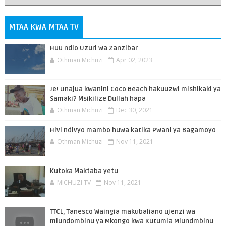
MTAA KWA MTAA TV
Huu ndio Uzuri wa Zanzibar
Othman Michuzi
Apr 02, 2023
Je! Unajua kwanini Coco Beach hakuuzwi mishikaki ya
Samaki? Msikilize Dullah hapa
Othman Michuzi
Dec 30, 2021
Hivi ndivyo mambo huwa katika Pwani ya Bagamoyo
Othman Michuzi
Nov 11, 2021
Kutoka Maktaba yetu
MICHUZI TV
Nov 11, 2021
TTCL, Tanesco Waingia makubaliano ujenzi wa
miundombinu ya Mkongo kwa Kutumia Miundmbinu