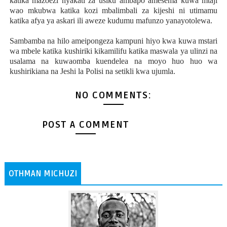
katika mazoezi nyakati za usiku ambapo amesema kuwa mtaji
wao mkubwa katika kozi mbalimbali za kijeshi ni utimamu
katika afya ya askari ili aweze kudumu mafunzo yanayotolewa.
Sambamba na hilo ameipongeza kampuni hiyo kwa kuwa mstari
wa mbele katika kushiriki kikamilifu katika maswala ya ulinzi na
usalama na kuwaomba kuendelea na moyo huo huo wa
kushirikiana na Jeshi la Polisi na setikli kwa ujumla.
NO COMMENTS:
POST A COMMENT
OTHMAN MICHUZI