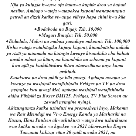
Njia ya kuingia kwenye ofa itakuwa kupitia droo ya bahati
nasibu. Ambapo wateja watapokea kuponi wanaponunua
petroli au dizeli katika viwango vilivyo hapa chini kwa kila
gari:
• Bodaboda na Bajaj: Tsh. 10,000
• Magari Binafsi: Tsh. 50,000
• Daladala, Malori na mabasi yaendayo mikoani: Tsh. 100,000
Kisha wateja watahitajika kujaza kuponi, kuambatisha nakala
ya risiti ya muamala na kuingia kwenye kisanduku cha bahati
nasibu ndani ya kituo, na kuondoka na sehemu ya kuponi
kwa ajili ya kuthibitishwa ikiwa utawasiliana naye kama
mshindi.
Kutakuwa na droo mbili za kila mwezi. Ambapo awamu ya
kwanza ya washindi watajishindia Fridges na TV na droo
nyingine kuu mwezi Mei, ambapo washindi watajishindia
aidha Pikipiki za Boxer BM125, Fridges, TV Flat Screen au
zawadi nyingine nyingi.
Akizungumza katika uzinduzi wa promosheni hiyo, Makamu
wa Rais Mtendaji wa Vivo Energy Kanda ya Mashariki na
Kusini, Hans Paulsen aliwashukuru wateja kwa ushirikiano
wao katika mwaka wa kipekee wa 2021 uliowezesha Engen
Tanzania kukuza vituo 20 zaidi mwaka 2021, na