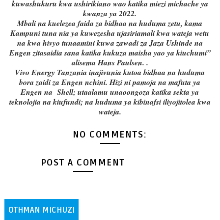
kuwashukuru kwa ushirikiano wao katika miezi michache ya
kwanza ya 2022.
Mbali na kuelezea faida za bidhaa na huduma zetu, kama
Kampuni tuna nia ya kuwezesha ujasiriamali kwa wateja wetu
na kwa hivyo tunaamini kuwa zawadi za Jaza Ushinde na
Engen zitasaidia sana katika kukuza maisha yao ya kiuchumi”
alisema Hans Paulsen. .
Vivo Energy Tanzania inajivunia kutoa bidhaa na huduma
bora zaidi za Engen nchini. Hizi ni pamoja na mafuta ya
Engen na Shell; utaalamu unaoongoza katika sekta ya
teknolojia na kiufundi; na huduma ya kibinafsi iliyojitolea kwa
wateja.
NO COMMENTS:
POST A COMMENT
OTHMAN MICHUZI