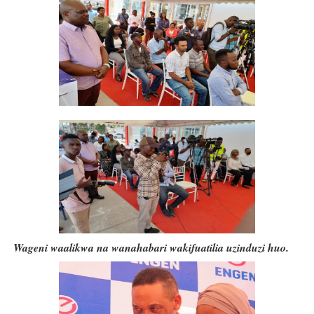
Wageni waa
li
kwa na wanahabari wakifuati
l
ia uzinduzi hu
o.