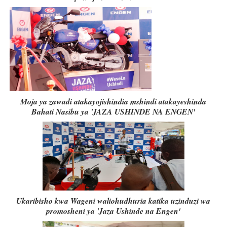
Moja ya zawadi atakayojishindia mshindi atakayeshinda
Bahati Nasibu ya 'JAZA USHINDE NA ENGEN'
Ukaribish
o kwa Wageni waliohudhuria katika uzinduzi wa
promosheni ya 'Jaza Ushinde na Engen'