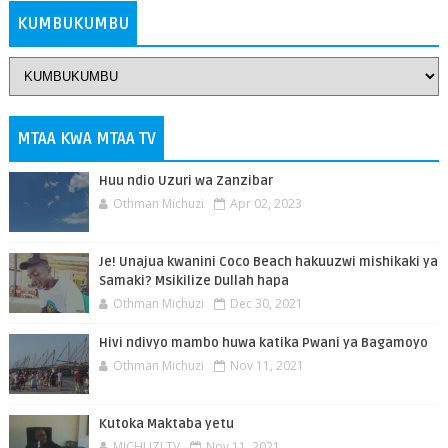
KUMBUKUMBU
MTAA KWA MTAA TV
Huu ndio Uzuri wa Zanzibar
Othman Michuzi
Apr 02, 2023
Je! Unajua kwanini Coco Beach hakuuzwi mishikaki ya
Samaki? Msikilize Dullah hapa
Othman Michuzi
Dec 30, 2021
Hivi ndivyo mambo huwa katika Pwani ya Bagamoyo
Othman Michuzi
Nov 11, 2021
Kutoka Maktaba yetu
MICHUZI TV
Nov 11, 2021