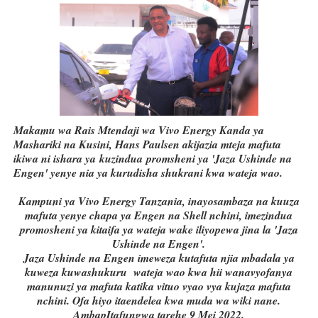
Makamu wa Rais Mtendaji wa Vivo Energy Kanda ya
Mashariki na Kusini, Hans Paulsen akijazia mteja mafuta
ikiwa ni ishara ya
kuzindua
promsheni ya 'Jaza Ushinde na
Engen' yenye nia ya kurudisha shukrani kwa wateja wao.
Kampuni ya Vivo Energy Tanzania, inayosambaza na kuuza
mafuta yenye chapa ya Engen na Shell nchini, imezindua
promosheni ya kitaifa ya wateja wake iliyopewa jina la 'Jaza
Ushinde na Engen'.
Jaza Ushinde na Engen imeweza kutafuta njia mbadala ya
kuweza kuwashukuru wateja wao kwa hii wanavyofanya
manunuzi ya mafuta katika vituo vyao vya kujaza mafuta
nchini. Ofa hiyo itaendelea kwa muda wa wiki nane.
AmbapItafungwa tarehe 9 Mei 2022.