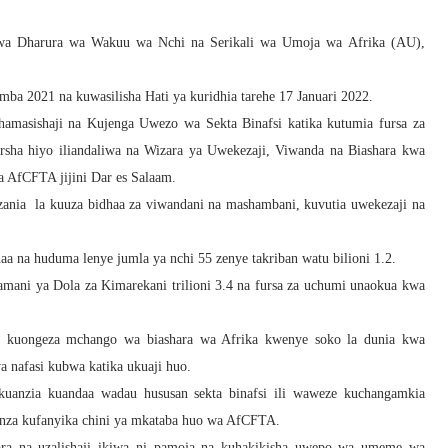
 wa Dharura wa Wakuu wa Nchi na Serikali wa Umoja wa Afrika (AU),
mba 2021 na kuwasilisha Hati ya kuridhia tarehe 17 Januari 2022.
masishaji na Kujenga Uwezo wa Sekta Binafsi katika kutumia fursa za
rsha hiyo iliandaliwa na Wizara ya Uwekezaji, Viwanda na Biashara kwa
a AfCFTA jijini Dar es Salaam.
nzania la kuuza bidhaa za viwandani na mashambani, kuvutia uwekezaji na
aa na huduma lenye jumla ya nchi 55 zenye takriban watu bilioni 1.2.
hamani ya Dola za Kimarekani trilioni 3.4 na fursa za uchumi unaokua kwa
a kuongeza mchango wa biashara wa Afrika kwenye soko la dunia kwa
a nafasi kubwa katika ukuaji huo.
kuanzia kuandaa wadau hususan sekta binafsi ili waweze kuchangamkia
oanza kufanyika chini ya mkataba huo wa AfCFTA.
shara na uzalishaji ikiwa ni pamoja na kuhakikisha uwepo wa umeme wa