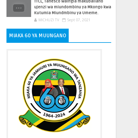
TTCL, Tanesco Waingia makubaliano
ujenzi wa miundombinu ya Mkongo kwa
Kutumia Miundmbinu ya Umeme.
MICHUZI TV
Sept 07, 2021
MIAKA 60 YA MUUNGANO