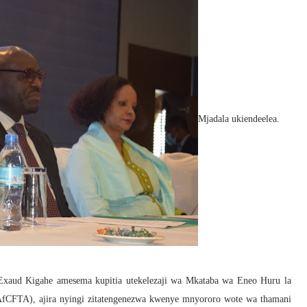
Mjadala ukiendeelea.
xaud Kigahe amesema kupitia utekelezaji wa Mkataba wa Eneo Huru la
 AfCFTA), ajira nyingi zitatengenezwa kwenye mnyororo wote wa thamani