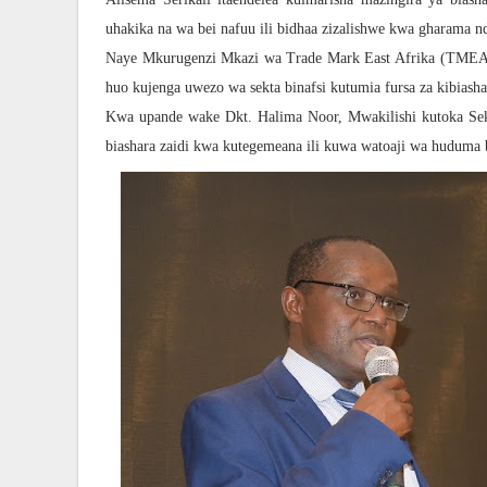
uhakika na wa bei nafuu ili bidhaa zizalishwe kwa gharama n
Naye Mkurugenzi Mkazi wa Trade Mark East Afrika (TMEA
huo kujenga uwezo wa sekta binafsi kutumia fursa za kibiashar
Kwa upande wake Dkt. Halima Noor, Mwakilishi kutoka Sekr
biashara zaidi kwa kutegemeana ili kuwa watoaji wa huduma 