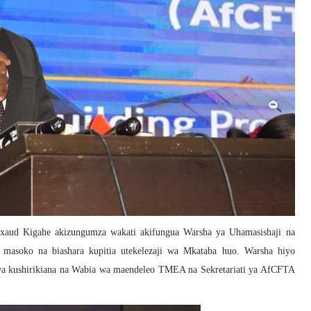
xaud Kigahe akizungumza wakati akifungua Warsha ya Uhamasishaji na
 masoko na biashara kupitia utekelezaji wa Mkataba huo. Warsha hiyo
kwa kushirikiana na Wabia wa maendeleo TMEA na Sekretariati ya AfCFTA