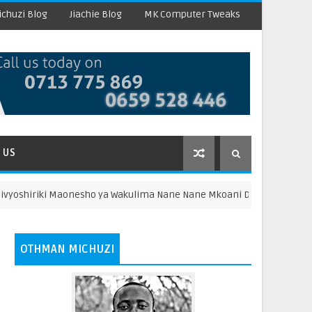
chuzi Blog
Jiachie Blog
MK Computer Tweaks
 US
 Maonesho ya Wakulima Nane Nane Mkoani Dodoma
HABARI
OTHMAN MICHUZI