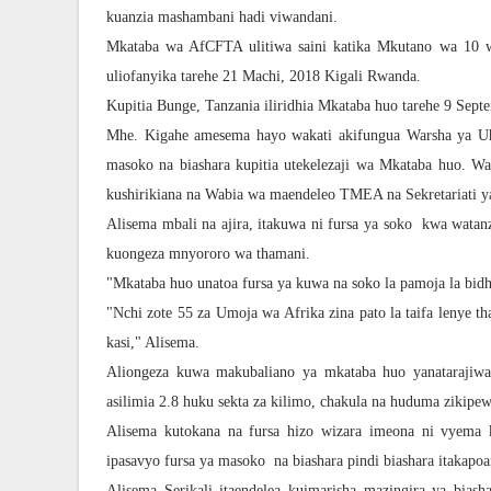
kuanzia mashambani hadi viwandani.
Mkataba wa AfCFTA ulitiwa saini katika Mkutano wa 10
uliofanyika tarehe 21 Machi, 2018 Kigali Rwanda.
Kupitia Bunge, Tanzania iliridhia Mkataba huo tarehe 9 Septe
Mhe. Kigahe amesema hayo wakati akifungua Warsha ya Uha
masoko na biashara kupitia utekelezaji wa Mkataba huo. Wa
kushirikiana na Wabia wa maendeleo TMEA na Sekretariati y
Alisema mbali na ajira, itakuwa ni fursa ya soko kwa wata
kuongeza mnyororo wa thamani.
"Mkataba huo unatoa fursa ya kuwa na soko la pamoja la bidh
"Nchi zote 55 za Umoja wa Afrika zina pato la taifa lenye t
kasi," Alisema.
Aliongeza kuwa makubaliano ya mkataba huo yanatarajiw
asilimia 2.8 huku sekta za kilimo, chakula na huduma zikipew
Alisema kutokana na fursa hizo wizara imeona ni vyema 
ipasavyo fursa ya masoko na biashara pindi biashara itakap
Alisema Serikali itaendelea kuimarisha mazingira ya bia