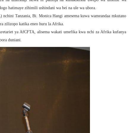
dogo hatimaye zihimili ushindani wa bei na ule wa ubora.
) nchini Tanzania, Bi. Monica Hangi amesema kuwa wameandaa mkutano
a zilizopo katika eneo huru la Afrika.
etariet ya AfCFTA, alisema wakati umefika kwa nchi za Afrika kufanya
bora duniani.