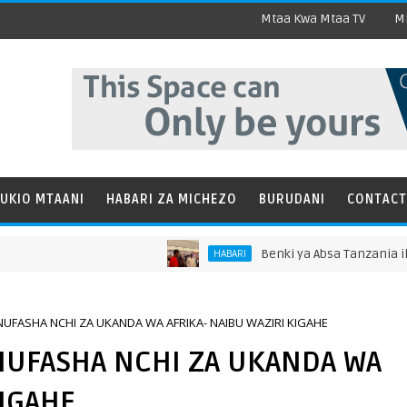
Mtaa Kwa Mtaa TV
Mi
UKIO MTAANI
HABARI ZA MICHEZO
BURUDANI
CONTACT
Benki ya Absa Tanzania ilivyoshiriki
HABARI
UFASHA NCHI ZA UKANDA WA AFRIKA- NAIBU WAZIRI KIGAHE
NUFASHA NCHI ZA UKANDA WA
KIGAHE