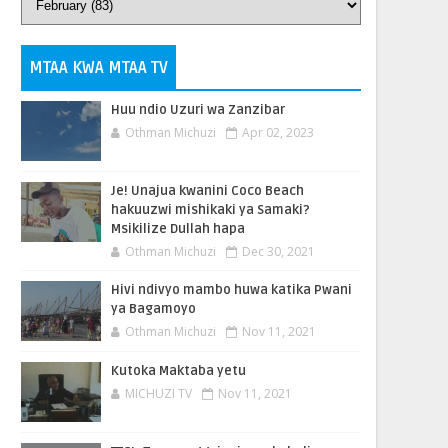
MTAA KWA MTAA TV
Huu ndio Uzuri wa Zanzibar
Othman Michuzi
Apr 02, 2023
Je! Unajua kwanini Coco Beach
hakuuzwi mishikaki ya Samaki?
Msikilize Dullah hapa
Othman Michuzi
Dec 30, 2021
Hivi ndivyo mambo huwa katika Pwani
ya Bagamoyo
Othman Michuzi
Nov 11, 2021
Kutoka Maktaba yetu
MICHUZI TV
Nov 11, 2021