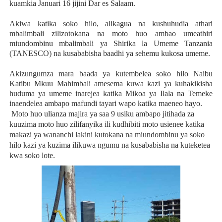
kuamkia Januari 16 jijini Dar es Salaam.
Akiwa katika soko hilo, alikagua na kushuhudia athari
mbalimbali zilizotokana na moto huo ambao umeathiri
miundombinu mbalimbali ya Shirika la Umeme Tanzania
(TANESCO) na kusababisha baadhi ya sehemu kukosa umeme.
Akizungumza mara baada ya kutembelea soko hilo Naibu
Katibu Mkuu Mahimbali amesema kuwa kazi ya kuhakikisha
huduma ya umeme inarejea katika Mikoa ya Ilala na Temeke
inaendelea ambapo mafundi tayari wapo katika maeneo hayo.
Moto huo ulianza majira ya saa 9 usiku ambapo jitihada za
kuuzima moto huo zilifanyika ili kudhibiti moto usienee katika
makazi ya wananchi lakini kutokana na miundombinu ya soko
hilo kazi ya kuzima ilikuwa ngumu na kusababisha na kuteketea
kwa soko lote.