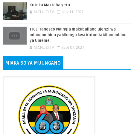
Kutoka Maktaba yetu
MICHUZI TV
Nov 11, 2021
TTCL, Tanesco Waingia makubaliano ujenzi wa
miundombinu ya Mkongo kwa Kutumia Miundmbinu
ya Umeme.
MICHUZI TV
Sept 07, 2021
MIAKA 60 YA MUUNGANO