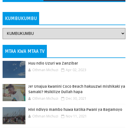
ZAIDI
KUMBUKUMBU
MTAA KWA MTAA TV
Huu ndio Uzuri wa Zanzibar
Othman Michuzi
Apr 02, 2023
Je! Unajua kwanini Coco Beach hakuuzwi mishikaki ya
Samaki? Msikilize Dullah hapa
Othman Michuzi
Dec 30, 2021
Hivi ndivyo mambo huwa katika Pwani ya Bagamoyo
Othman Michuzi
Nov 11, 2021