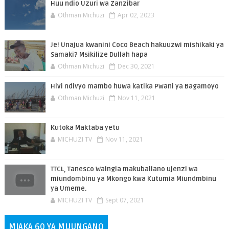
Huu ndio Uzuri wa Zanzibar
Othman Michuzi
Apr 02, 2023
Je! Unajua kwanini Coco Beach hakuuzwi mishikaki ya
Samaki? Msikilize Dullah hapa
Othman Michuzi
Dec 30, 2021
Hivi ndivyo mambo huwa katika Pwani ya Bagamoyo
Othman Michuzi
Nov 11, 2021
Kutoka Maktaba yetu
MICHUZI TV
Nov 11, 2021
TTCL, Tanesco Waingia makubaliano ujenzi wa
miundombinu ya Mkongo kwa Kutumia Miundmbinu
ya Umeme.
MICHUZI TV
Sept 07, 2021
MIAKA 60 YA MUUNGANO