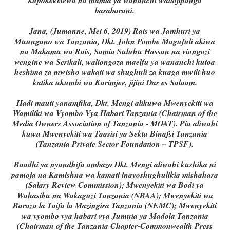
kupokekelewa na mamia ya wananchi waliojipanga
barabarani.
Jana, (Jumanne, Mei 6, 2019) Rais wa Jamhuri ya
Muungano wa Tanzania, Dkt. John Pombe Magufuli akiwa
na Makamu wa Rais, Samia Suluhu Hassan na viongozi
wengine wa Serikali, waliongoza maelfu ya wananchi kutoa
heshima za mwisho wakati wa shughuli za kuaga mwili huo
katika ukumbi wa Karimjee, jijini Dar es Salaam.
Hadi mauti yanamfika, Dkt. Mengi alikuwa Mwenyekiti wa
Wamiliki wa Vyombo Vya Habari Tanzania (Chairman of the
Media Owners Association of Tanzania - MOAT). Pia aliwahi
kuwa Mwenyekiti wa Taasisi ya Sekta Binafsi Tanzania
(Tanzania Private Sector Foundation – TPSF).
Baadhi ya nyandhifa ambazo Dkt. Mengi aliwahi kushika ni
pamoja na Kamishna wa kamati inayoshughulikia mishahara
(Salary Review Commission); Mwenyekiti wa Bodi ya
Wahasibu na Wakaguzi Tanzania (NBAA); Mwenyekiti wa
Baraza la Taifa la Mazingira Tanzania (NEMC); Mwenyekiti
wa vyombo vya habari vya Jumuia ya Madola Tanzania
(Chairman of the Tanzania Chapter-Commonwealth Press