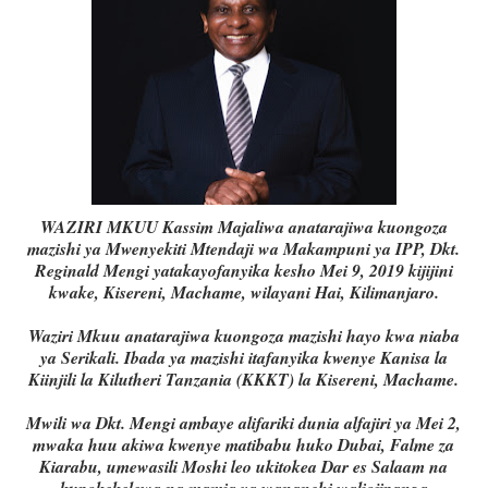
WAZIRI MKUU Kassim Majaliwa anatarajiwa kuongoza
mazishi ya Mwenyekiti Mtendaji wa Makampuni ya IPP, Dkt.
Reginald Mengi yatakayofanyika kesho Mei 9, 2019 kijijini
kwake, Kisereni, Machame, wilayani Hai, Kilimanjaro.
Waziri Mkuu anatarajiwa kuongoza mazishi hayo kwa niaba
ya Serikali. Ibada ya mazishi itafanyika kwenye Kanisa la
Kiinjili la Kilutheri Tanzania (KKKT) la Kisereni, Machame.
Mwili wa Dkt. Mengi ambaye alifariki dunia alfajiri ya Mei 2,
mwaka huu akiwa kwenye matibabu huko Dubai, Falme za
Kiarabu, umewasili Moshi leo ukitokea Dar es Salaam na