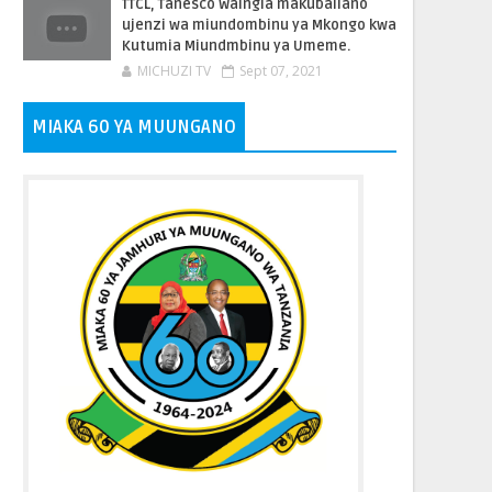
TTCL, Tanesco Waingia makubaliano
ujenzi wa miundombinu ya Mkongo kwa
Kutumia Miundmbinu ya Umeme.
MICHUZI TV
Sept 07, 2021
MIAKA 60 YA MUUNGANO