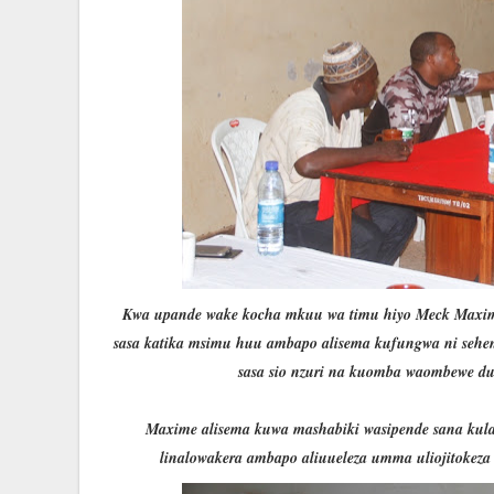
Kwa upande wake kocha mkuu wa timu hiyo Meck Maxim
sasa katika msimu huu ambapo alisema kufungwa ni sehem
sasa sio nzuri na kuomba waombewe dua
Maxime alisema kuwa mashabiki wasipende sana kulal
linalowakera ambapo aliuueleza umma uliojitokeza