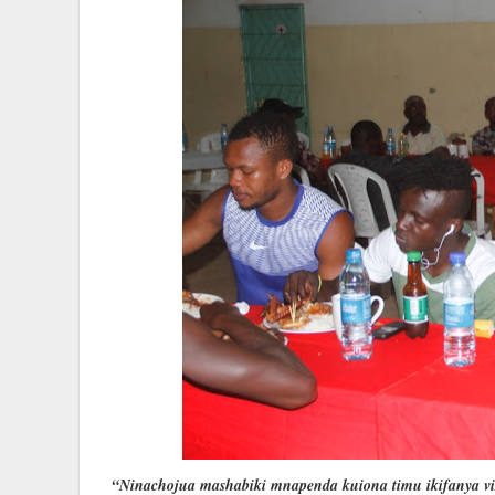
“Ninachojua mashabiki mnapenda kuiona timu ikifanya viz