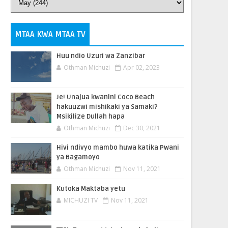
MTAA KWA MTAA TV
Huu ndio Uzuri wa Zanzibar
Othman Michuzi
Apr 02, 2023
Je! Unajua kwanini Coco Beach
hakuuzwi mishikaki ya Samaki?
Msikilize Dullah hapa
Othman Michuzi
Dec 30, 2021
Hivi ndivyo mambo huwa katika Pwani
ya Bagamoyo
Othman Michuzi
Nov 11, 2021
Kutoka Maktaba yetu
MICHUZI TV
Nov 11, 2021