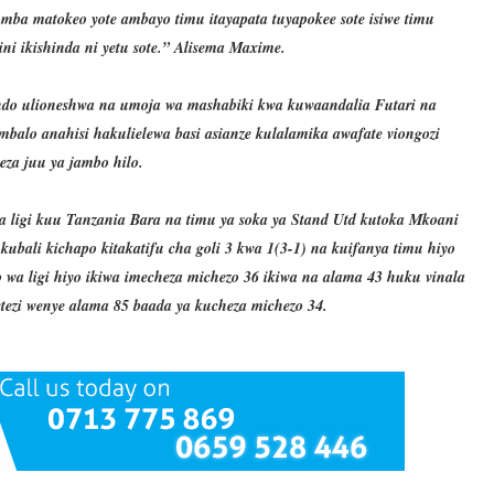
ba matokeo yote ambayo timu itayapata tuyapokee sote isiwe timu
ini ikishinda ni yetu sote.” Alisema Maxime.
do ulioneshwa na umoja wa mashabiki kwa kuwaandalia Futari na
balo anahisi hakulielewa basi asianze kulalamika awafate viongozi
za juu ya jambo hilo.
a ligi kuu Tanzania Bara na timu ya soka ya Stand Utd kutoka Mkoani
bali kichapo kitakatifu cha goli 3 kwa 1(3-1) na kuifanya timu hiyo
 wa ligi hiyo ikiwa imecheza michezo 36 ikiwa na alama 43 huku vinala
tezi wenye alama 85 baada ya kucheza michezo 34.