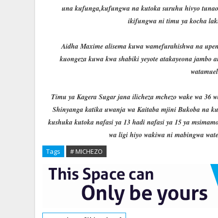
una kufunga,kufungwa na kutoka suruhu hivyo tunaom
ikifungwa ni timu ya kocha lak
Aidha Maxime alisema kuwa wamefurahishwa na upen
kuongeza kuwa kwa shabiki yeyote atakayeona jambo am
watamuele
Timu ya Kagera Sugar jana ilicheza mchezo wake wa 36 w
Shinyanga katika uwanja wa Kaitaba mjini Bukoba na kuku
kushuka kutoka nafasi ya 13 hadi nafasi ya 15 ya msimamo
wa ligi hiyo wakiwa ni mabingwa wate
Tags
# MICHEZO