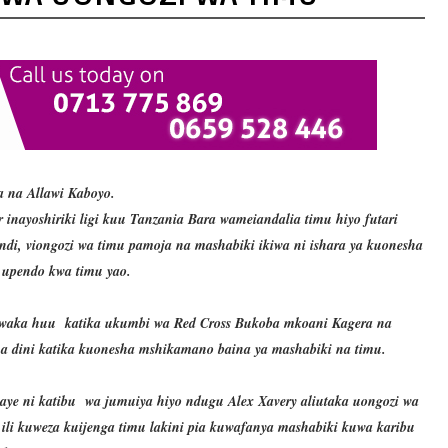
 na Allawi Kaboyo.
nayoshiriki ligi kuu Tanzania Bara wameiandalia timu hiyo futari
ndi, viongozi wa timu pamoja na mashabiki ikiwa ni ishara ya kuonesha
 upendo kwa timu yao.
i mwaka huu katika ukumbi wa Red Cross Bukoba mkoani Kagera na
na dini katika kuonesha mshikamano baina ya mashabiki na timu.
ye ni katibu wa jumuiya hiyo ndugu Alex Xavery aliutaka uongozi wa
ili kuweza kuijenga timu lakini pia kuwafanya mashabiki kuwa karibu