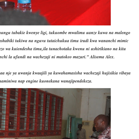
mungu tubakie kwenye ligi, tukuombe mwalimu uanze kuwa na malengo
ashabiki tukiwa na nguvu tutaichukua timu irudi kwa wananchi mimic
ezo wa kuiendesha timu,ila tunachotaka kwenu ni ushirikiano na kitu
hi la ufundi na wachezaji ni matokeo mazuri.” Alisema Alex.
aa nje ya uwanja kwaajili ya kuwahamasisha wachezaji hujisikia vibaya
haminiwa nap engine kuonekana wanajipendekeza.