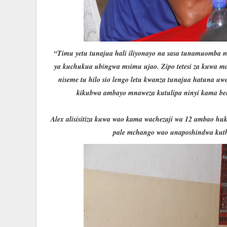
“Timu yetu tunajua hali iliyonayo na sasa tunamuomba 
ya kuchukua ubingwa msimu ujao. Zipo tetesi za kuwa m
niseme tu hilo sio lengo letu kwanza tunajua hatuna uw
kikubwa ambayo mnaweza kutulipa ninyi kama benc
Alex alisisitiza kuwa wao kama wachezaji wa 12 ambao huk
pale mchango wao unaposhindwa kut