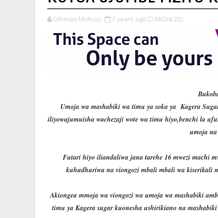
Othman Michuzi
7 years ago
MICHEZO,
Bukoba
Umoja wa mashabiki wa timu ya soka ya Kagera Sugar i
iliyowajumuisha wachezaji wote wa timu hiyo,benchi la ufu
umoja na
Futari hiyo iliandaliwa jana tarehe 16 mwezi mach
kuhudhuriwa na viongozi mbali mbali wa kiserikali 
Akiongea mmoja wa viongozi wa umoja wa mashabiki amba
timu ya Kagera sugar kuonesha ushirikiano na mashabiki 