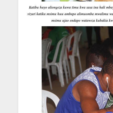
Katibu huyo aliongeza kuwa timu kwa sasa ina hali mba
vizuri katika msimu huu ambapo alimuomba mwalimu wa
msimu ujao endapo wataweza kubakia kwen