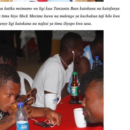
ya katika msimamo wa ligi kuu Tanzania Bara kutokana na kutofanya
 timu hiyo Meck Maxime kuwa na malengo ya kuchukua taji hilo kwa
ye ligi kutokana na nafasi ya timu iliyopo kwa sasa.