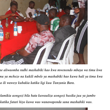
e aliwaomba radhi mashabiki hao kwa mwenendo mbaya wa timu kwa
u ya mchezo na kukili mbele ya mashabiki hao kuwa hali ya timu kwa
 ili waweze kubakia katika ligi kuu Tanzania Bara.
amikia uongozi bila hata kuwauliza uongozi husika juu ya jambo
 katika futari hiyo kuwa wao wanawapenda sana mashabiki wao.