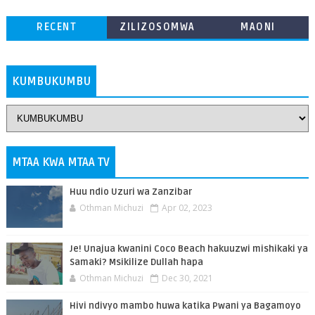
RECENT
ZILIZOSOMWA
MAONI
ZAIDI
KUMBUKUMBU
MTAA KWA MTAA TV
Huu ndio Uzuri wa Zanzibar
Othman Michuzi
Apr 02, 2023
Je! Unajua kwanini Coco Beach hakuuzwi mishikaki ya
Samaki? Msikilize Dullah hapa
Othman Michuzi
Dec 30, 2021
Hivi ndivyo mambo huwa katika Pwani ya Bagamoyo