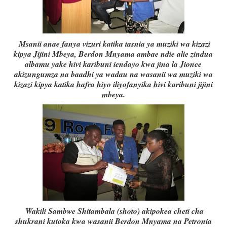
Msanii anae fanya vizuri katika tasnia ya muziki wa kizazi
kipya Jijini Mbeya, Berdon Mnyama ambae ndie alie zindua
albamu yake hivi karibuni iendayo kwa jina la Jionee
akizungumza na baadhi ya wadau na wasanii wa muziki wa
kizazi kipya katika hafra hiyo iliyofanyika hivi karibuni jijini
mbeya.
Wakili Sambwe Shitambala (shoto) akipokea cheti cha
shukrani kutoka kwa wasanii Berdon Mnyama na Petronia