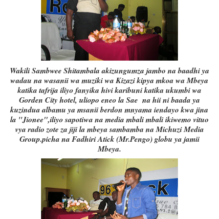
Wakili Sambwee Shitambala akizungumza jambo na baadhi ya
wadau na wasanii wa muziki wa Kizazi kipya mkoa wa Mbeya
katika tafrija iliyo fanyika hivi karibuni katika ukumbi wa
Gorden City hotel, uliopo eneo la Sae na hii ni baada ya
kuzindua albamu ya msanii berdon mnyama iendayo kwa jina
la "Jionee",iliyo sapotiwa na media mbali mbali ikiwemo vituo
vya radio zote za jiji la mbeya sambamba na Michuzi Media
Group.picha na Fadhiri Atick (Mr.Pengo) globu ya jamii
Mbeya.