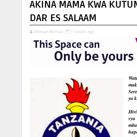
AKINA MAMA KWA KUTUM
DAR ES SALAAM
Othman Michuzi
11 years ago
Wat
mak
Ser
ya k
Hiv
vya
mba
hup