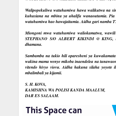
Walipopekuliwa watuhumiwa hawa walikutwa na si
kuhusiana na mbinu ya uhalifu wanaoutumia. Pia
watuhumiwa hao hawajaitumia. Aidha gari namba T78
Miongoni mwa watuhumiwa waliokamatwa, wa
STEPHANO S/O ALBERT KIKINDI @ KING, taya
dhamana.
Sambamba na tukio hili oparesheni ya kuwakamat
wakina mama wenye mikoba inaendelea na tunawaom
vitendo hivyo viovu. Aidha hakuna silaha yoyote 
mbalimbali ya kijamii.
S. H. KOVA,
KAMISHNA WA POLISI KANDA MAALUM,
DAR ES SALAAM.