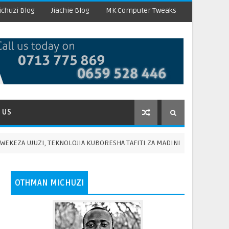
chuzi Blog
Jiachie Blog
MK Computer Tweaks
 US
 UJUZI, TEKNOLOJIA KUBORESHA TAFITI ZA MADINI NCHINI
HA
OTHMAN MICHUZI