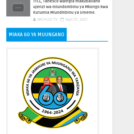
TTCL, Tanesco Waingia makubaliano
ujenzi wa miundombinu ya Mkongo kwa
Kutumia Miundmbinu ya Umeme.
MICHUZI TV
Sept 07, 2021
MIAKA 60 YA MUUNGANO