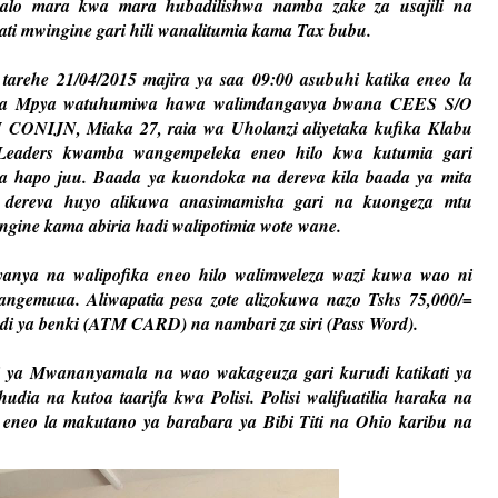
alo mara kwa mara hubadilishwa namba zake za usajili na
ti mwingine gari hili wanalitumia kama Tax bubu.
 tarehe 21/04/2015 majira ya saa 09:00 asubuhi katika eneo la
ta Mpya watuhumiwa hawa walimdangavya bwana CEES S/O
 CONIJN, Miaka 27, raia wa Uholanzi aliyetaka kufika Klabu
Leaders kwamba wangempeleka eneo hilo kwa kutumia gari
wa hapo juu. Baada ya kuondoka na dereva kila baada ya mita
 dereva huyo alikuwa anasimamisha gari na kuongeza mtu
gine kama abiria hadi walipotimia wote wane.
nya na walipofika eneo hilo walimweleza wazi kuwa wao ni
angemuua. Aliwapatia pesa zote alizokuwa nazo Tshs 75,000/=
adi ya benki (ATM CARD) na nambari za siri (Pass Word).
li ya Mwananyamala na wao wakageuza gari kurudi katikati ya
udia na kutoa taarifa kwa Polisi. Polisi walifuatilia haraka na
eneo la makutano ya barabara ya Bibi Titi na Ohio karibu na