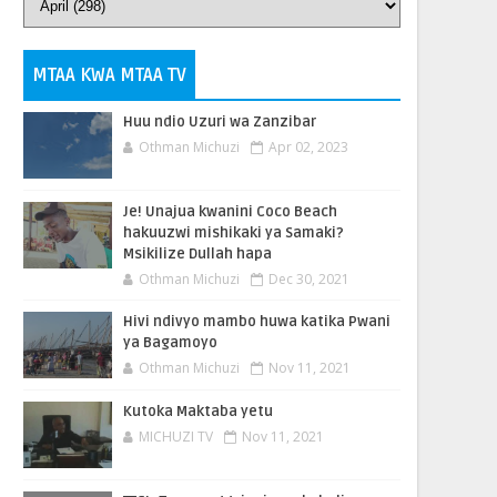
MTAA KWA MTAA TV
Huu ndio Uzuri wa Zanzibar
Othman Michuzi
Apr 02, 2023
Je! Unajua kwanini Coco Beach
hakuuzwi mishikaki ya Samaki?
Msikilize Dullah hapa
Othman Michuzi
Dec 30, 2021
Hivi ndivyo mambo huwa katika Pwani
ya Bagamoyo
Othman Michuzi
Nov 11, 2021
Kutoka Maktaba yetu
MICHUZI TV
Nov 11, 2021