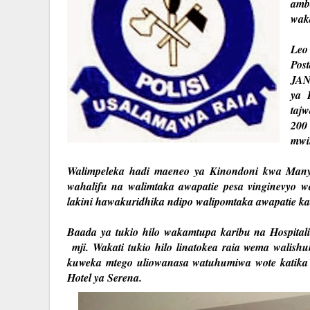
amb
waka
Leo
Pos
JAN
ya 
taj
200
mwin
Walimpeleka hadi maeneo ya Kinondoni kwa Manya
wahalifu na walimtaka awapatie pesa vinginevyo w
lakini hawakuridhika ndipo walipomtaka awapatie k
Baada ya tukio hilo wakamtupa karibu na Hospita
mji. Wakati tukio hilo linatokea raia wema walishuh
kuweka mtego uliowanasa watuhumiwa wote katika 
Hotel ya Serena.