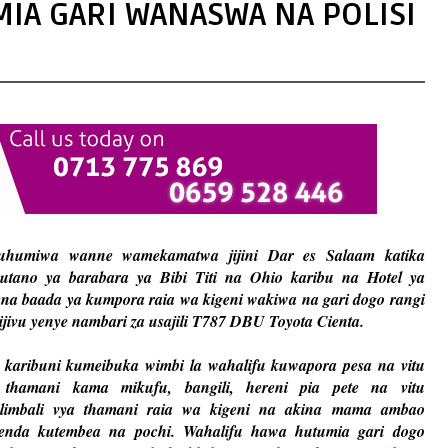
IA GARI WANASWA NA POLISI
uhumiwa wanne wamekamatwa jijini Dar es Salaam katika
utano ya barabara ya Bibi Titi na Ohio karibu na Hotel ya
ena baada ya kumpora raia wa kigeni wakiwa na gari dogo rangi
ijivu yenye nambari za usajili T787 DBU Toyota Cienta.
i karibuni kumeibuka wimbi la wahalifu kuwapora pesa na vitu
 thamani kama mikufu, bangili, hereni pia pete na vitu
limbali vya thamani raia wa kigeni na akina mama ambao
enda kutembea na pochi. Wahalifu hawa hutumia gari dogo