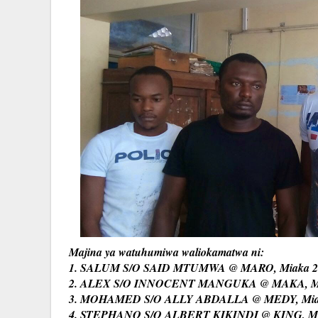
Majina ya watuhumiwa waliokamatwa ni:
1.
SALUM S/O SAID MTUMWA @ MARO, Miaka 25, 
2.
ALEX S/O INNOCENT MANGUKA @ MAKA, Miaka
3.
MOHAMED S/O ALLY ABDALLA @ MEDY, Miaka
4.
STEPHANO S/O ALBERT KIKINDI @ KING, Miak