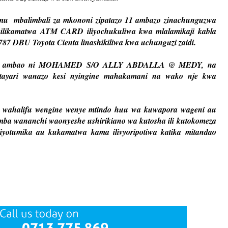
mu mbalimbali za mkononi zipatazo 11 ambazo zinachunguzwa
 ilikamatwa ATM CARD iliyochukuliwa kwa mlalamikaji kabla
7 DBU Toyota Cienta linashikiliwa kwa uchunguzi zaidi.
wili ambao ni MOHAMED S/O ALLY ABDALLA @ MEDY, na
ri wanazo kesi nyingine mahakamani na wako nje kwa
a wahalifu wengine wenye mtindo huu wa kuwapora wageni au
ba wananchi waonyeshe ushirikiano wa kutosha ili kutokomeza
iliyotumika au kukamatwa kama ilivyoripotiwa katika mitandao