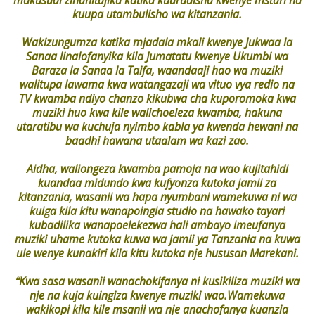
makusudi zinahitajika katika kuurudisha kwenye mstari na
kuupa utambulisho wa kitanzania.
Wakizungumza katika mjadala mkali kwenye Jukwaa la
Sanaa linalofanyika kila Jumatatu kwenye Ukumbi wa
Baraza la Sanaa la Taifa, waandaaji hao wa muziki
walitupa lawama kwa watangazaji wa vituo vya redio na
TV kwamba ndiyo chanzo kikubwa cha kuporomoka kwa
muziki huo kwa kile walichoeleza kwamba, hakuna
utaratibu wa kuchuja nyimbo kabla ya kwenda hewani na
baadhi hawana utaalam wa kazi zao.
Aidha, waliongeza kwamba pamoja na wao kujitahidi
kuandaa midundo kwa kufyonza kutoka jamii za
kitanzania, wasanii wa hapa nyumbani wamekuwa ni wa
kuiga kila kitu wanapoingia studio na hawako tayari
kubadilika wanapoelekezwa hali ambayo imeufanya
muziki uhame kutoka kuwa wa jamii ya Tanzania na kuwa
ule wenye kunakiri kila kitu kutoka nje hususan Marekani.
“Kwa sasa wasanii wanachokifanya ni kusikiliza muziki wa
nje na kuja kuingiza kwenye muziki wao.Wamekuwa
wakikopi kila kile msanii wa nje anachofanya kuanzia