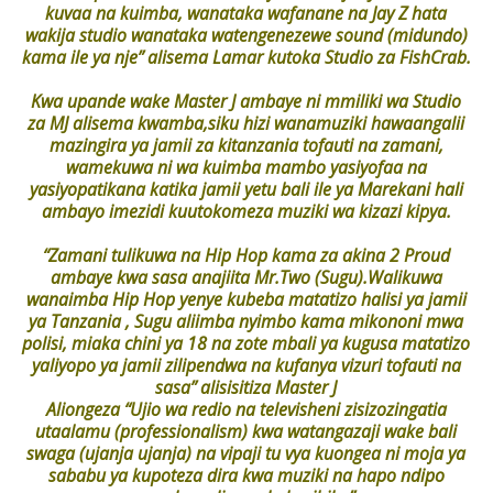
kuvaa na kuimba, wanataka wafanane na Jay Z hata
wakija studio wanataka watengenezewe sound (midundo)
kama ile ya nje” alisema Lamar kutoka Studio za FishCrab.
Kwa upande wake Master J ambaye ni mmiliki wa Studio
za MJ alisema kwamba,siku hizi wanamuziki hawaangalii
mazingira ya jamii za kitanzania tofauti na zamani,
wamekuwa ni wa kuimba mambo yasiyofaa na
yasiyopatikana katika jamii yetu bali ile ya Marekani hali
ambayo imezidi kuutokomeza muziki wa kizazi kipya.
“Zamani tulikuwa na Hip Hop kama za akina 2 Proud
ambaye kwa sasa anajiita Mr.Two (Sugu).Walikuwa
wanaimba Hip Hop yenye kubeba matatizo halisi ya jamii
ya Tanzania , Sugu aliimba nyimbo kama mikononi mwa
polisi, miaka chini ya 18 na zote mbali ya kugusa matatizo
yaliyopo ya jamii zilipendwa na kufanya vizuri tofauti na
sasa” alisisitiza Master J
Aliongeza “Ujio wa redio na televisheni zisizozingatia
utaalamu (professionalism) kwa watangazaji wake bali
swaga (ujanja ujanja) na vipaji tu vya kuongea ni moja ya
sababu ya kupoteza dira kwa muziki na hapo ndipo