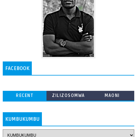
FACEBOOK
RECENT
ZILIZOSOMWA
MAONI
ZAIDI
KUMBUKUMBU