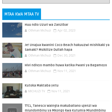
MTAA KWA MTAA TV
Huu ndio Uzuri wa Zanzibar
Othman Michuzi
Apr 02, 2023
Je! Unajua kwanini Coco Beach hakuuzwi mishikaki ya
Samaki? Msikilize Dullah hapa
Othman Michuzi
Dec 30, 2021
Hivi ndivyo mambo huwa katika Pwani ya Bagamoyo
Othman Michuzi
Nov 11, 2021
Kutoka Maktaba yetu
MICHUZI TV
Nov 11, 2021
TTCL, Tanesco Waingia makubaliano ujenzi wa
miundombinu ya Mkongo kwa Kutumia Miundmbinu