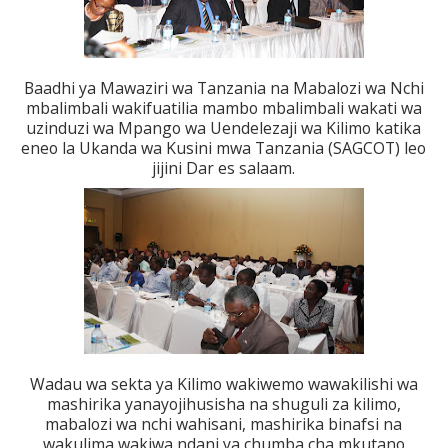
Baadhi ya Mawaziri wa Tanzania na Mabalozi wa Nchi
mbalimbali wakifuatilia mambo mbalimbali wakati wa
uzinduzi wa Mpango wa Uendelezaji wa Kilimo katika
eneo la Ukanda wa Kusini mwa Tanzania (SAGCOT) leo
jijini Dar es salaam.
Wadau wa sekta ya Kilimo wakiwemo wawakilishi wa
mashirika yanayojihusisha na shuguli za kilimo,
mabalozi wa nchi wahisani, mashirika binafsi na
wakulima wakiwa ndani ya chumba cha mkutano