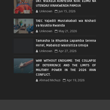
DKT. NSEKELA AONYESHA NJIA: ELIMU NA
UTENDAJI VINAKWENDA PAMOJA
Unknown
Jun 15, 2026
TAEC Yajadili Mustakabali wa Nishati
ya Nyuklia Rwanda
Unknown
May 21, 2026
Tamasha la Rhumba Lapamba Serena
Hotel, Mabalozi Wasisitiza Umoja
Unknown
Apr 27, 2026
WAR WITHOUT ENDGAME: THE COLLAPSE
OF DETERRENCE AND THE LIMITS OF
MILITARY POWER IN THE 2026 IRAN
CONFLICT.
Ahmad Michuzi
Apr 19, 2026