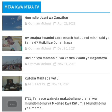
MTAA KWA MTAA TV
Huu ndio Uzuri wa Zanzibar
Othman Michuzi
Apr 02, 2023
Je! Unajua kwanini Coco Beach hakuuzwi mishikaki ya
Samaki? Msikilize Dullah hapa
Othman Michuzi
Dec 30, 2021
Hivi ndivyo mambo huwa katika Pwani ya Bagamoyo
Othman Michuzi
Nov 11, 2021
Kutoka Maktaba yetu
MICHUZI TV
Nov 11, 2021
TTCL, Tanesco Waingia makubaliano ujenzi wa
miundombinu ya Mkongo kwa Kutumia Miundmbinu
ya Umeme.