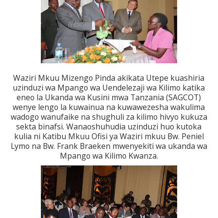
Waziri Mkuu Mizengo Pinda akikata Utepe kuashiria
uzinduzi wa Mpango wa Uendelezaji wa Kilimo katika
eneo la Ukanda wa Kusini mwa Tanzania (SAGCOT)
wenye lengo la kuwainua na kuwawezesha wakulima
wadogo wanufaike na shughuli za kilimo hivyo kukuza
sekta binafsi. Wanaoshuhudia uzinduzi huo kutoka
kulia ni Katibu Mkuu Ofisi ya Waziri mkuu Bw. Peniel
Lymo na Bw. Frank Braeken mwenyekiti wa ukanda wa
Mpango wa Kilimo Kwanza.