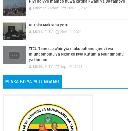
Hivi ndivyo mambo huwa katika Pwani ya Bagamoyo
Othman Michuzi
Nov 11, 2021
Kutoka Maktaba yetu
MICHUZI TV
Nov 11, 2021
TTCL, Tanesco Waingia makubaliano ujenzi wa
miundombinu ya Mkongo kwa Kutumia Miundmbinu
ya Umeme.
MICHUZI TV
Sept 07, 2021
MIAKA 60 YA MUUNGANO