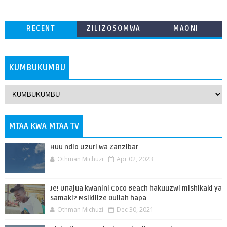
RECENT
ZILIZOSOMWA
MAONI
ZAIDI
KUMBUKUMBU
MTAA KWA MTAA TV
Huu ndio Uzuri wa Zanzibar
Othman Michuzi
Apr 02, 2023
Je! Unajua kwanini Coco Beach hakuuzwi mishikaki ya
Samaki? Msikilize Dullah hapa
Othman Michuzi
Dec 30, 2021