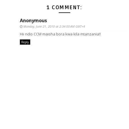
1 COMMENT:
Anonymous
Monday, June 21, 2010 at 2:34:00 AM GMT+4
Hii ndio CCM maisha bora kwa kila mtanzania!!
Reply