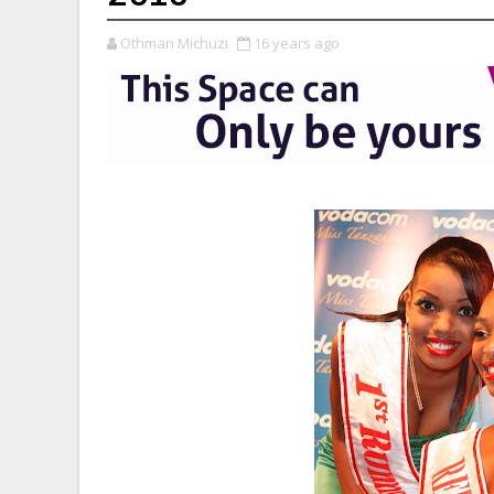
Othman Michuzi
16 years ago