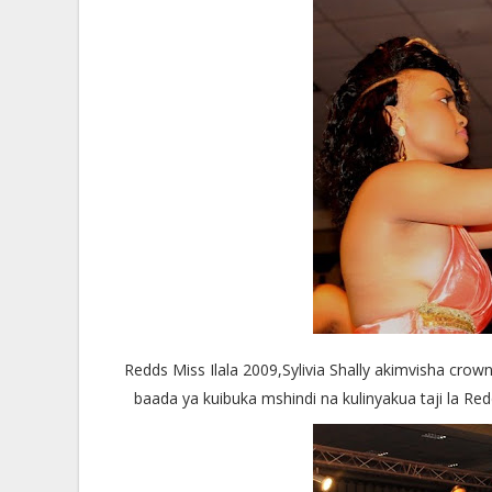
Redds Miss Ilala 2009,Sylivia Shally akimvisha cro
baada ya kuibuka mshindi na kulinyakua taji la Red