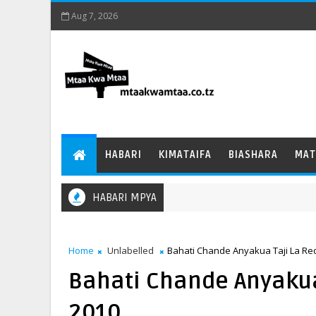
Aug 7, 2026
HABARI
KIMATAIFA
BIASHARA
MAT
HABARI MPYA
Home
Unlabelled
Bahati Chande Anyakua Taji La Red
Bahati Chande Anyakua 
2010