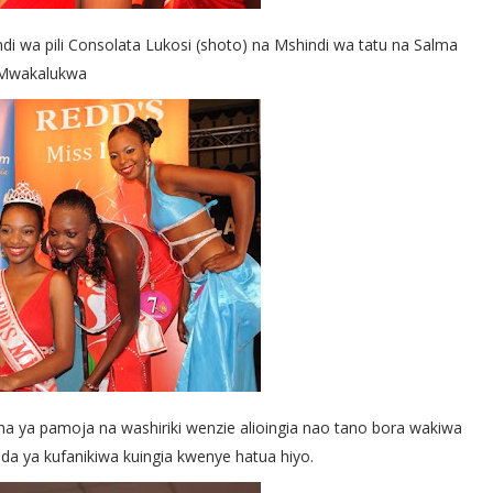
di wa pili Consolata Lukosi (shoto) na Mshindi wa tatu na Salma
Mwakalukwa
cha ya pamoja na washiriki wenzie alioingia nao tano bora wakiwa
da ya kufanikiwa kuingia kwenye hatua hiyo.