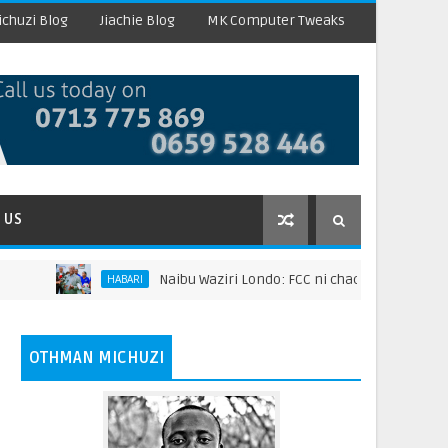
chuzi Blog
Jiachie Blog
MK Computer Tweaks
 US
Naibu Waziri Londo: FCC ni chachu ya kuongeza tha
HABARI
OTHMAN MICHUZI