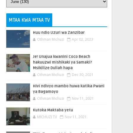
MTAA KWA MTAA TV
Huu ndio Uzuri wa Zanzibar
Othman Michuzi
Apr 02, 2023
Je! Unajua kwanini Coco Beach
hakuuzwi mishikaki ya Samaki?
Msikilize Dullah hapa
Othman Michuzi
Dec 30, 2021
Hivi ndivyo mambo huwa katika Pwani
ya Bagamoyo
Othman Michuzi
Nov 11, 2021
Kutoka Maktaba yetu
MICHUZI TV
Nov 11, 2021