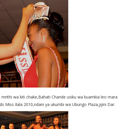
wn mrithi wa kiti chake,Bahati Chande usiku wa kuamkia leo mara
ds Miss Ilala 2010,ndani ya ukumbi wa Ubungo Plaza,jijini Dar.