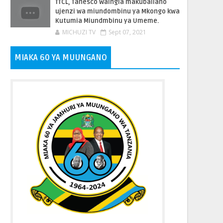
TTCL, Tanesco Waingia makubaliano
ujenzi wa miundombinu ya Mkongo kwa
Kutumia Miundmbinu ya Umeme.
MICHUZI TV
Sept 07, 2021
MIAKA 60 YA MUUNGANO