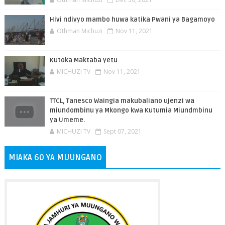
Hivi ndivyo mambo huwa katika Pwani ya Bagamoyo
Othman Michuzi
Nov 11, 2021
Kutoka Maktaba yetu
MICHUZI TV
Nov 11, 2021
TTCL, Tanesco Waingia makubaliano ujenzi wa
miundombinu ya Mkongo kwa Kutumia Miundmbinu
ya Umeme.
MICHUZI TV
Sept 07, 2021
MIAKA 60 YA MUUNGANO