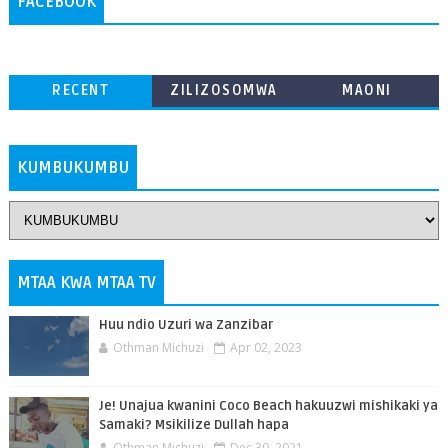
FACEBOOK
RECENT
ZILIZOSOMWA
MAONI
ZAIDI
KUMBUKUMBU
MTAA KWA MTAA TV
Huu ndio Uzuri wa Zanzibar
Othman Michuzi
Apr 02, 2023
Je! Unajua kwanini Coco Beach hakuuzwi mishikaki ya
Samaki? Msikilize Dullah hapa
Othman Michuzi
Dec 30, 2021