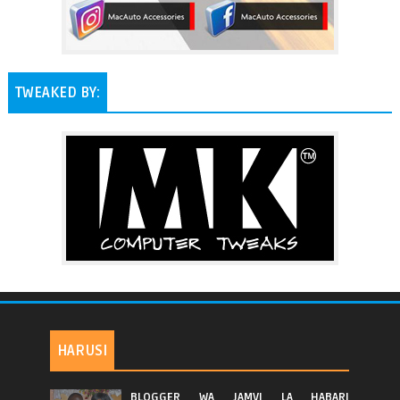
TWEAKED BY:
HARUSI
BLOGGER WA JAMVI LA HABARI