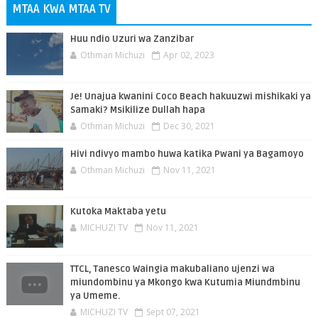
MTAA KWA MTAA TV
Huu ndio Uzuri wa Zanzibar
Othman Michuzi
Apr 02, 2023
Je! Unajua kwanini Coco Beach hakuuzwi mishikaki ya
Samaki? Msikilize Dullah hapa
Othman Michuzi
Dec 30, 2021
Hivi ndivyo mambo huwa katika Pwani ya Bagamoyo
Othman Michuzi
Nov 11, 2021
Kutoka Maktaba yetu
MICHUZI TV
Nov 11, 2021
TTCL, Tanesco Waingia makubaliano ujenzi wa
miundombinu ya Mkongo kwa Kutumia Miundmbinu
ya Umeme.
MICHUZI TV
Sept 07, 2021