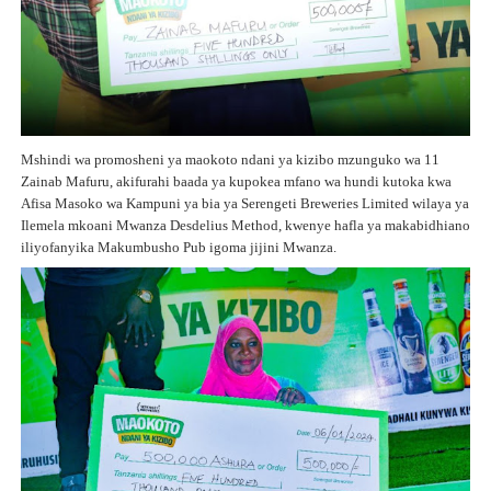
Mshindi wa promosheni ya maokoto ndani ya kizibo mzunguko wa 11
Zainab Mafuru, akifurahi baada ya kupokea mfano wa hundi kutoka kwa
Afisa Masoko wa Kampuni ya bia ya Serengeti Breweries Limited wilaya ya
Ilemela mkoani Mwanza Desdelius Method, kwenye hafla ya makabidhiano
iliyofanyika Makumbusho Pub igoma jijini Mwanza.