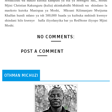
Mwakilishi wa mauzo kutoka kampuni ya bia ya Serengeti SBL, Moshi
Mjini Christian Kakunguru (kulia) akimkabidhi Mshindi wa shindano la
maokoto kutoka Manispaa ya Moshi, Mkoani Kilimanjaro Mwijuma
Khalfan hundi mfano ya tsh 500,000 baada ya kuibuka mshindi kwenye
shindani hilo kwenye
hafla iliyofanyika bar ya RedStone iliyopo Mjini
Moshi.
NO COMMENTS:
POST A COMMENT
OTHMAN MICHUZI