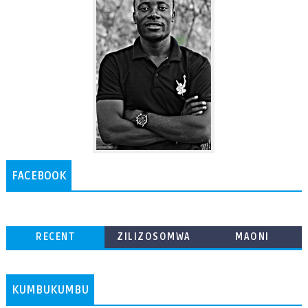
FACEBOOK
RECENT
ZILIZOSOMWA
MAONI
ZAIDI
KUMBUKUMBU