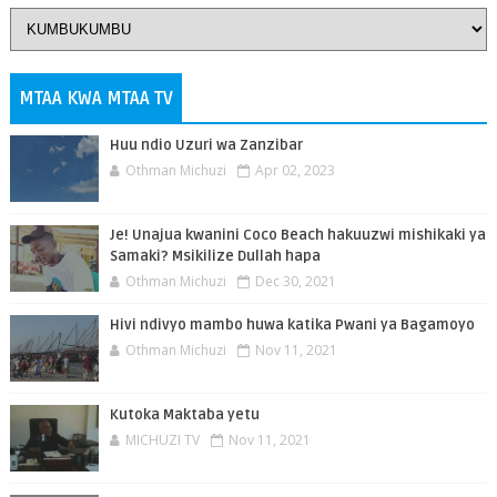
MTAA KWA MTAA TV
Huu ndio Uzuri wa Zanzibar
Othman Michuzi
Apr 02, 2023
Je! Unajua kwanini Coco Beach hakuuzwi mishikaki ya
Samaki? Msikilize Dullah hapa
Othman Michuzi
Dec 30, 2021
Hivi ndivyo mambo huwa katika Pwani ya Bagamoyo
Othman Michuzi
Nov 11, 2021
Kutoka Maktaba yetu
MICHUZI TV
Nov 11, 2021