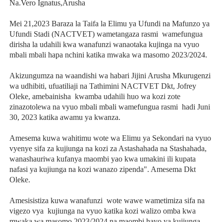
Na.Vero Ignatus,Arusha
Mei 21,2023 Baraza la Taifa la Elimu ya Ufundi na Mafunzo ya
Ufundi Stadi (NACTVET) wametangaza rasmi wamefungua
dirisha la udahili kwa wanafunzi wanaotaka kujinga na vyuo
mbali mbali hapa nchini katika mwaka wa masomo 2023/2024.
Akizungumza na waandishi wa habari Jijini Arusha Mkurugenzi
wa udhibiti, ufuatiliaji na Tathimini NACTVET Dkt, Jofrey
Oleke, amebainisha kwamba udahili huo wa kozi zote
zinazotolewa na vyuo mbali mbali wamefungua rasmi hadi Juni
30, 2023 katika awamu ya kwanza.
Amesema kuwa wahitimu wote wa Elimu ya Sekondari na vyuo
vyenye sifa za kujiunga na kozi za Astashahada na Stashahada,
wanashauriwa kufanya maombi yao kwa umakini ili kupata
nafasi ya kujiunga na kozi wanazo zipenda". Amesema Dkt
Oleke.
Amesisistiza kuwa wanafunzi wote wawe wametimiza sifa na
vigezo vya kujiunga na vyuo katika kozi walizo omba kwa
mwaka wa masomo 2023/2024 na maombi hayo ya kujiunga