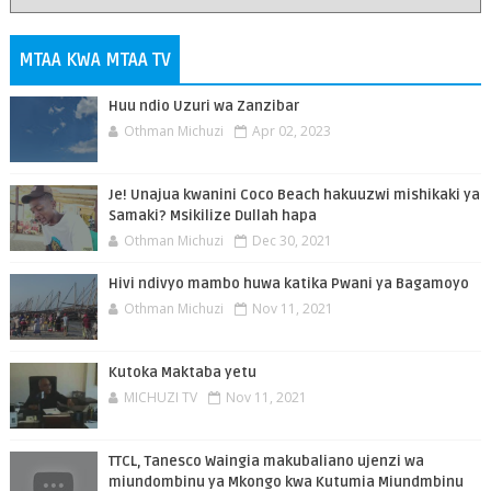
MTAA KWA MTAA TV
Huu ndio Uzuri wa Zanzibar
Othman Michuzi
Apr 02, 2023
Je! Unajua kwanini Coco Beach hakuuzwi mishikaki ya
Samaki? Msikilize Dullah hapa
Othman Michuzi
Dec 30, 2021
Hivi ndivyo mambo huwa katika Pwani ya Bagamoyo
Othman Michuzi
Nov 11, 2021
Kutoka Maktaba yetu
MICHUZI TV
Nov 11, 2021
TTCL, Tanesco Waingia makubaliano ujenzi wa
miundombinu ya Mkongo kwa Kutumia Miundmbinu