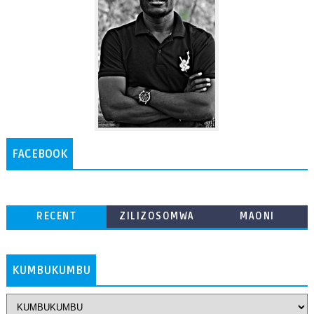
FACEBOOK
RECENT
ZILIZOSOMWA
MAONI
ZAIDI
KUMBUKUMBU