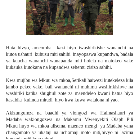
Hata hivyo, ameomba kazi hiyo iwashirikishe wananchi na
kutoa ushauri kuhusu miti sahihi inayopaswa kupandwa, badala
ya kuacha wananchi wanapanda miti holela na matokeo yake
kukauka kutokana na kupandwa sehemu zisizo sahihi.
Kwa mujibu wa Mkuu wa mkoa,Serikali haiwezi kutekeleza kila
jambo pekee yake, bali wananchi ni muhimu washirikishwe na
washiriki katika shughuli zote za maendeleo kwani hatua hiyo
itasaidia kulinda miradi hiyo kwa kuwa wataiona ni yao.
Akizungumza na baadhi ya viongozi wa Halmashauri ya
Madaba wakiongozwa na Makamu Mwenyekiti Olaph Pili
Mkuu huyo wa mkoa alisema, maeneo mengi ya Madaba yana
changamoto ya ukataji na uchomaji moto miti,hivyo ni lazima
kupanda miti kwa wingi.