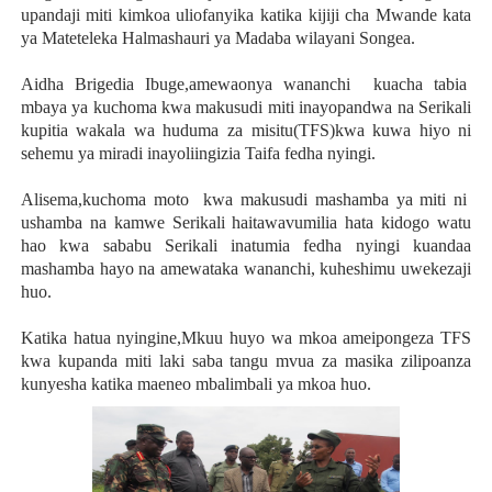
upandaji miti kimkoa uliofanyika katika kijiji cha Mwande kata
ya Mateteleka Halmashauri ya Madaba wilayani Songea.
Aidha Brigedia Ibuge,amewaonya wananchi kuacha tabia
mbaya ya kuchoma kwa makusudi miti inayopandwa na Serikali
kupitia wakala wa huduma za misitu(TFS)kwa kuwa hiyo ni
sehemu ya miradi inayoliingizia Taifa fedha nyingi.
Alisema,kuchoma moto kwa makusudi mashamba ya miti ni
ushamba na kamwe Serikali haitawavumilia hata kidogo watu
hao kwa sababu Serikali inatumia fedha nyingi kuandaa
mashamba hayo na amewataka wananchi, kuheshimu uwekezaji
huo.
Katika hatua nyingine,Mkuu huyo wa mkoa ameipongeza TFS
kwa kupanda miti laki saba tangu mvua za masika zilipoanza
kunyesha katika maeneo mbalimbali ya mkoa huo.