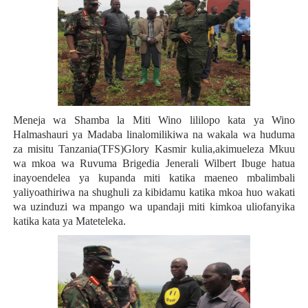
Meneja wa Shamba la Miti Wino lililopo kata ya Wino
Halmashauri ya Madaba linalomilikiwa na wakala wa huduma
za misitu Tanzania(TFS)Glory Kasmir kulia,akimueleza Mkuu
wa mkoa wa Ruvuma Brigedia Jenerali Wilbert Ibuge hatua
inayoendelea ya kupanda miti katika maeneo mbalimbali
yaliyoathiriwa na shughuli za kibidamu katika mkoa huo wakati
wa uzinduzi wa mpango wa upandaji miti kimkoa uliofanyika
katika kata ya Mateteleka.