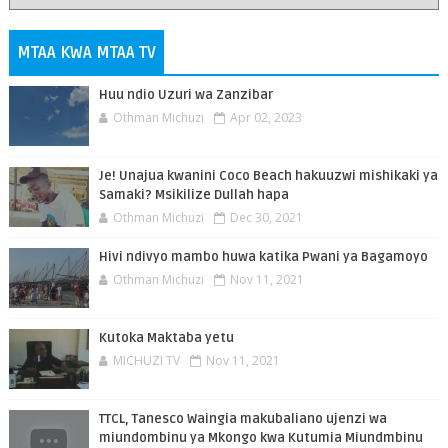
MTAA KWA MTAA TV
Huu ndio Uzuri wa Zanzibar
Othman Michuzi
Apr 02, 2023
Je! Unajua kwanini Coco Beach hakuuzwi mishikaki ya
Samaki? Msikilize Dullah hapa
Othman Michuzi
Dec 30, 2021
Hivi ndivyo mambo huwa katika Pwani ya Bagamoyo
Othman Michuzi
Nov 11, 2021
Kutoka Maktaba yetu
MICHUZI TV
Nov 11, 2021
TTCL, Tanesco Waingia makubaliano ujenzi wa
miundombinu ya Mkongo kwa Kutumia Miundmbinu