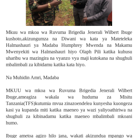
Mkuu wa mkoa wa Ruvuma Brigedia Jenerali Wilbert Ibuge
kushoto,akizungumza na Diwani wa kata ya Mateteleka
Halmashauri ya Madaba Humphrey Mwenda na Makamu
Mwenyekiti wa Halmashauri hiyo Olaph Pili katika kuhusu
uharibu wa mazingira na vyanzo vya maji kutokana na shughuli
mbalimbali za kibidamu katika kata hiyo.
Na Muhidin Amri, Madaba
MKUU wa mkoa wa Ruvuma Brigedia Jenerali Wilbert
Ibuge,ameagiza wakala wa huduma za Misitu
Tanzania(TFS)kutumia mvua zinazoendelea kunyesha kuongeza
kasi ya kupanda miti katika maeneo ya wazi yaliyoathiriwa na
shughuli za kibinadamu katika maeneo mbalimbali mkoani
humo.
Ibuge ametoa agizo hilo jana, wakati akizundua mpango wa