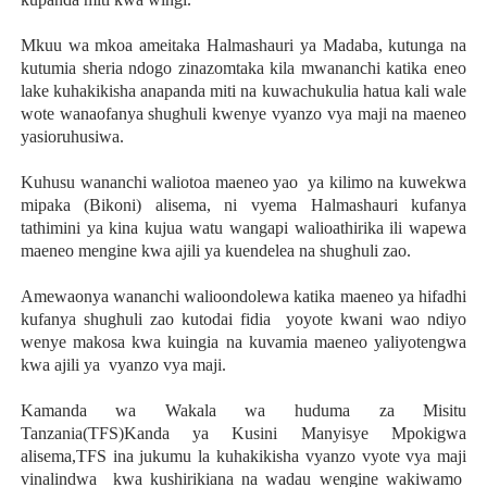
Mkuu wa mkoa ameitaka Halmashauri ya Madaba, kutunga na
kutumia sheria ndogo zinazomtaka kila mwananchi katika eneo
lake kuhakikisha anapanda miti na kuwachukulia hatua kali wale
wote wanaofanya shughuli kwenye vyanzo vya maji na maeneo
yasioruhusiwa.
Kuhusu wananchi waliotoa maeneo yao ya kilimo na kuwekwa
mipaka (Bikoni) alisema, ni vyema Halmashauri kufanya
tathimini ya kina kujua watu wangapi walioathirika ili wapewa
maeneo mengine kwa ajili ya kuendelea na shughuli zao.
Amewaonya wananchi walioondolewa katika maeneo ya hifadhi
kufanya shughuli zao kutodai fidia yoyote kwani wao ndiyo
wenye makosa kwa kuingia na kuvamia maeneo yaliyotengwa
kwa ajili ya vyanzo vya maji.
Kamanda wa Wakala wa huduma za Misitu
Tanzania(TFS)Kanda ya Kusini Manyisye Mpokigwa
alisema,TFS ina jukumu la kuhakikisha vyanzo vyote vya maji
vinalindwa kwa kushirikiana na wadau wengine wakiwamo