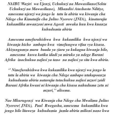
NAIBU Waziri wa Ujenzi, Uchukuzi na Mawasiliano(Sekta
Uchukuzi na Mawasiliano), Mhandisi Atashasta Nditiye,
amesema ujenzi wa jengo la tatu la abiria wa kiwanja cha
Ndege cha Kimataifa cha Julius Nyerere (JNIA), kinatarajia
kukamilika mwanzoni mwa Agosti mwaka huu kwa kuanza
kuhudumia abiria
Amesema amefurahishwa kwa kukamilika kwa ujenzi wa
kiwanja hicho ambapo kwa vimefungwa vifaa vya kisasa.
Akizungumza mara baada ya ziara ya kukagua kiwanja hilo,
amesema kuwa katika idadi ya miruko ya ndege Barani
Afrika inachukua nafasi ya tano na nafasi ya sita kwa abiria.
‘’ Nimefurahishwa kwa kukamilika kwa ujenzi wa jengo la
tatu la abiria wa kiwanja cha Ndege ambapo utakapoanza
kuhudumia abiria natarajia tutachukua nafasi mzuri zaidi
Barani Afrika kwani ni kiwanja cha kisasa nahuduma zetu ni
mzuri,’’ alisema.
Nae Mkurugenzi wa Kiwanja cha Ndege cha Mwalimu Julius
Nyerere( JNIA), Paul Rwegasha, amesema kukamilika kwa
jengo hilo litaweza kuhudumia jumla abiria milioni nane kwa