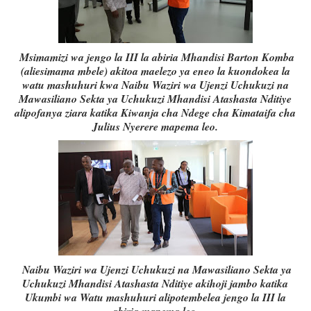
Msimamizi wa jengo la III la abiria Mhandisi Barton Komba
(aliesimama mbele) akitoa maelezo ya eneo la kuondokea la
watu mashuhuri kwa Naibu Waziri wa Ujenzi Uchukuzi na
Mawasiliano Sekta ya Uchukuzi Mhandisi Atashasta Nditiye
alipofanya ziara katika Kiwanja cha Ndege cha Kimataifa cha
Julius Nyerere mapema leo.
Naibu Waziri wa Ujenzi Uchukuzi na Mawasiliano Sekta ya
Uchukuzi Mhandisi Atashasta Nditiye akihoji jambo katika
Ukumbi wa Watu mashuhuri alipotembelea jengo la III la