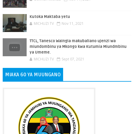
Kutoka Maktaba yetu
MICHUZI TV
Nov 11, 2021
TTCL, Tanesco Waingia makubaliano ujenzi wa
miundombinu ya Mkongo kwa Kutumia Miundmbinu
ya Umeme.
MICHUZI TV
Sept 07, 2021
MIAKA 60 YA MUUNGANO