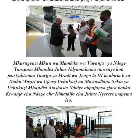
Mkurugenzi Mkuu wa Mamlaka wa Viwanja vya Ndege
Tanzania Mhandisi Julius Ndyamukama (mwenye koti
jeusi)akisoma Taarifa ya Mradi wa Jengo la III la abiria kwa
Naibu Waziri wa Ujenzi Uchukuzi na Mawasiliano Sekta ya
Uchukuzi Mhandisi Atashasta Nditiye alipofanya ziara katika
Kiwanja cha Ndege cha Kimataifa cha Julius Nyerere mapema
leo.