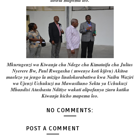
abiria mapema leo.
Mkurugenzi wa Kiwanja cha Ndege cha Kimataifa cha Julius
Nyerere Bw, Paul Rwegasha ( mwenye koti kijivu) Akitoa
maelezo ya jengo la mizigo linalokarabatiwa kwa Naibu Waziri
wa Ujenzi Uchukuzi na Mawasiliano Sekta ya Uchukuzi
Mhandisi Atashasta Nditiye wakati alipofanya ziara katika
Kiwanja hicho mapema leo.
NO COMMENTS:
POST A COMMENT