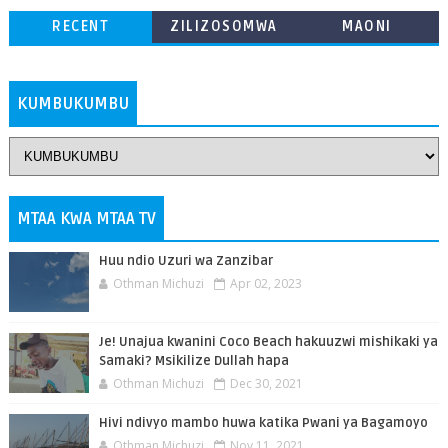
RECENT
ZILIZOSOMWA
MAONI
ZAIDI
KUMBUKUMBU
MTAA KWA MTAA TV
Huu ndio Uzuri wa Zanzibar
Othman Michuzi
Apr 02, 2023
Je! Unajua kwanini Coco Beach hakuuzwi mishikaki ya
Samaki? Msikilize Dullah hapa
Othman Michuzi
Dec 30, 2021
Hivi ndivyo mambo huwa katika Pwani ya Bagamoyo
Othman Michuzi
Nov 11, 2021