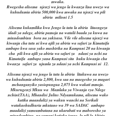
mwaka.
Rwegesha alisema ujenzi wa jengo la kwanza lina uwezo wa
kuhudumia abiria 500,000 kwa mwaka na ujenzi wa pili
abiria milioni 1.5
Alisema kukamilika kwa Jengo la tatu la abiria litaongeza
idadi ya ndege, abiria pamoja na watalii baada ya kuwa na
miundombinu bora na yakisasa. Vile vile alisema ujenzi wa
kiwanja cha tatu ni kwa ajili ya abiria wa safari za Kimataifa
ambapo kwa sasa yako mashirika na Kampuni 20 na kiwanja
cha pili kwa ajili ya abiria wa safari za ndani ya nchi na
Kimataifa ambapo yana Kampuni sita huku kiwanja cha
kwanza safari za ujumla za ndani ya nchi Kampuni ni 12.
Alisema ujenzi wa jengo la tatu la abiria litakuwa na uwezo
wa kuhudumia abiria 2,800, kwa saa na maegesho ya magari
mchanganyiko yasiopungua 2,075 kwa wakati mmoja.
Mkurugenzi Mkuu wa Mamlaka ya Viwanja vya Ndege
nchini(TAA), Mhandisi Julius Ndyamukama, alisema wako
katika maandalizi ya wakuu wanchi na Serikali
watakaohudhuria mkutano wa 39 wa SADAC ambapo
maadalizi yameambatana na ukarabati wa maboresho ya
miundombinu na samani katiaka jengo la pili la Abiria.