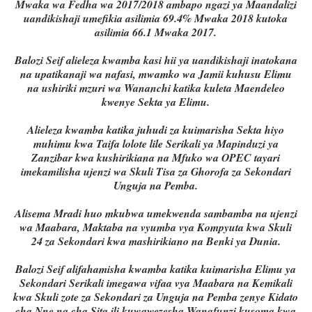
Mwaka wa Fedha wa 2017/2018 ambapo ngazi ya Maandalizi
uandikishaji umefikia asilimia 69.4% Mwaka 2018 kutoka
asilimia 66.1 Mwaka 2017.
Balozi Seif alieleza kwamba kasi hii ya uandikishaji inatokana
na upatikanaji wa nafasi, mwamko wa Jamii kuhusu Elimu
na ushiriki mzuri wa Wananchi katika kuleta Maendeleo
kwenye Sekta ya Elimu.
Alieleza kwamba katika juhudi za kuimarisha Sekta hiyo
muhimu kwa Taifa lolote lile Serikali ya Mapinduzi ya
Zanzibar kwa kushirikiana na Mfuko wa OPEC tayari
imekamilisha ujenzi wa Skuli Tisa za Ghorofa za Sekondari
Unguja na Pemba.
Alisema Mradi huo mkubwa umekwenda sambamba na ujenzi
wa Maabara, Maktaba na vyumba vya Kompyuta kwa Skuli
24 za Sekondari kwa mashirikiano na Benki ya Dunia.
Balozi Seif alifahamisha kwamba katika kuimarisha Elimu ya
Sekondari Serikali imegawa vifaa vya Maabara na Kemikali
kwa Skuli zote za Sekondari za Unguja na Pemba zenye Kidato
cha Nne na cha Sita ili kuwawezesha Wanafunzi kusoma kwa