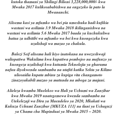
kutoka thamani ya Shilingi Bilioni 3,228,000,000/- kwa
Mwaka 2017 kulikosababishwa na ongezeko la pato la
Mwananchi.
Alisema kasi ya mfumko wa bei pia umeshuka hadi kufikia
wastani wa asilimia 3.9 Mwaka 2018 ikilinganishwa na
wastani wa asilimia 5.6 Mwaka 2017 baada ya kuchukuliwa
hatua za udhitibi wa mfumko wa bei kwa kuongezeka kwa
uzalishaji wa mazao ya chakula.
Balozi Seif alisema hali hiyo inatokana na uwezeshwaji
waliopatiwa Wakulima kwa kupatiwa pembejeo na mafunzo ya
kuongeza uzalishaji kwa kutumia Teknolojia ya gharama
nafuu iliyokwenda sambamba na utafiti katika Sekta ya Kilimo
uliosaidia kupata mbinu za kupiga vita changamoto
zinazoyakabili mazao ya matunda na mboga za majani.
Alieleza kwamba Muelekeo wa Hali ya Uchumi wa Zanzibar
kwa Mwaka 2019 unategemewa kwenda sambamba na
Utekelezaji wa Dira ya Maendeleo ya 2020, Mkakati wa
Kukuza Uchumi Zanzibar {MKUZA 111} na ilani ya Uchaguzi
ya Chama cha Mapinduai ya Mwaka 2015 – 2020.