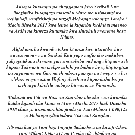
Alisema kutokana na changamoto hiyo Serikali Kuu
ililazimika kutangaza utaratibu Mpya wa usimamizi wa
uchimbaji, usafirishaji na uuzaji Mchanga ulioanza Tarehe 3
Machi Mwaka 2017 kwa lengo la kujaribu kudhibiti maeneo
ya Ardhi na kuweza kutumika kwa shughuli nyengine hasa
Kilimo.
Alifahamisha kwamba tokea kuanza kwa utaratibu huo
unaosimamiwa na Serikali Kuu yapo mafanikio makubwa
yaliyopatikana ikiwemo gari zinazobeba mchanga kupimwa ili
kupata Takwimu na malipo sahihi ya bidhaa hiyo, kupunguza
msongamano wa Gari machimboni pamoja na uwepo wa bei
elekezi inayowazuia Wafanyabiashara kupandisha bei ya
mchanga kiholela ambayo huwaumiza Wananchi.
Makamu wa Pili wa Rais wa Zanzibar aliweka wazi kwamba
katika kipindi cha kuanzia Mwezi Machi 2017 hadi Disemba
2018 chini ya usimamizi huo jumla ya Tani Milioni 1,690,122
za Mchanga zilichimbwa Visiwani Zanzibar.
Alisema kati ya Tani hizo Unguja ilichimbwa na kusafirishwa
Tani Milioni 1,605,517 na Pemba zilizchimbwa na