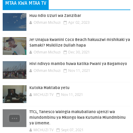
MTAA KWA MTAA TV
Huu ndio Uzuri wa Zanzibar
Othman Michuzi
Apr 02, 2023
Je! Unajua kwanini Coco Beach hakuuzwi mishikaki ya
Samaki? Msikilize Dullah hapa
Othman Michuzi
Dec 30, 2021
Hivi ndivyo mambo huwa katika Pwani ya Bagamoyo
Othman Michuzi
Nov 11, 2021
Kutoka Maktaba yetu
MICHUZI TV
Nov 11, 2021
TTCL, Tanesco Waingia makubaliano ujenzi wa
miundombinu ya Mkongo kwa Kutumia Miundmbinu
ya Umeme.
MICHUZI TV
Sept 07, 2021