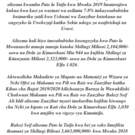
alisema kwamba Pato la Taifa kwa Mwaka 2019 linatarajiwa
kukua kwa kasi ya wastani wa asilimia 7.8% itakayosababisha
kuimarika zaidi kwa Uchumi wa Zanzibar kutokana na
ongezeko la Uwekezaji katika Sekta ndogo ya usafirishaji na
Uvuvi.
Alisema hali hiyo imesababisha kuongezeka kwa Pato la
Mwananchi mmoja mmoja kutoka Shilingi Milioni 2,104,000/-
sawa na Dola za Kimarekani Mia 944 na kufikia Shilingi za
Kitanzania Milioni 2,323,000/- sawa na Dola za Kimarekani
Elfu 1.026.
Akiwasilisha Makadirio ya Mapato na Matumizi ya Wizara ya
Nchi Ofisi ya Makamu wa Pili wa Rais wa Zanzibar katika
Kibao cha Bajeti 2019/2020 kilichoanza Baraza la Wawakilishi
Chukwani Makamu wa Pili wa Rais wa Zanzibar Balozi Seif
Ali Iddi alisema Zanzibar tayari imekaribia kufikia kiwango
cha Nchi ya kipato ca Kati cha Dola za Kimarekani Elfu 1,030
kwa mujibu wa vigezo vya Kimataifa.
Balozi Seif alisema Pato la Taifa kwa bei ya soko limefikia
thamani ya Shilingi Bilioni 3,663,000,000/- kwa Mwaka 2018