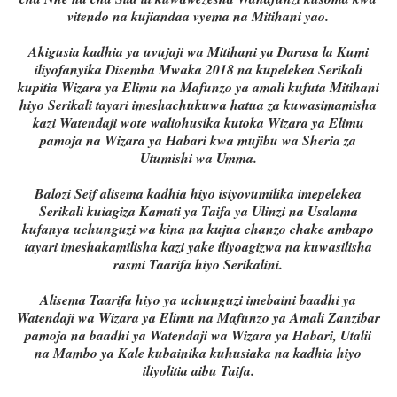
vitendo na kujiandaa vyema na Mitihani yao.
Akigusia kadhia ya uvujaji wa Mitihani ya Darasa la Kumi
iliyofanyika Disemba Mwaka 2018 na kupelekea Serikali
kupitia Wizara ya Elimu na Mafunzo ya amali kufuta Mitihani
hiyo Serikali tayari imeshachukuwa hatua za kuwasimamisha
kazi Watendaji wote waliohusika kutoka Wizara ya Elimu
pamoja na Wizara ya Habari kwa mujibu wa Sheria za
Utumishi wa Umma.
Balozi Seif alisema kadhia hiyo isiyovumilika imepelekea
Serikali kuiagiza Kamati ya Taifa ya Ulinzi na Usalama
kufanya uchunguzi wa kina na kujua chanzo chake ambapo
tayari imeshakamilisha kazi yake iliyoagizwa na kuwasilisha
rasmi Taarifa hiyo Serikalini.
Alisema Taarifa hiyo ya uchunguzi imebaini baadhi ya
Watendaji wa Wizara ya Elimu na Mafunzo ya Amali Zanzibar
pamoja na baadhi ya Watendaji wa Wizara ya Habari, Utalii
na Mambo ya Kale kubainika kuhusiaka na kadhia hiyo
iliyolitia aibu Taifa.