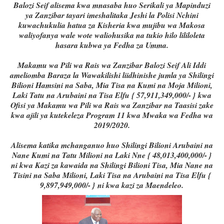
Balozi Seif alisema kwa mnasaba huo Serikali ya Mapinduzi
ya Zanzibar tayari imeshalitaka Jeshi la Polisi Nchini
kuwachukulia hatua za Kisheria kwa mujibu wa Makosa
waliyofanya wale wote waliohusika na tukio hilo lililoleta
hasara kubwa ya Fedha za Umma.
Makamu wa Pili wa Rais wa Zanzibar Balozi Seif Ali Iddi
ameliomba Baraza la Wawakilishi liidhinishe jumla ya Shilingi
Bilioni Hamsini na Saba, Mia Tisa na Kumi na Moja Milioni,
Laki Tatu na Arubaini na Tisa Elfu { 57,911,349,000/- } kwa
Ofisi ya Makamu wa Pili wa Rais wa Zanzibar na Taasisi zake
kwa ajili ya kutekeleza Program 11 kwa Mwaka wa Fedha wa
2019/2020.
Alisema katika mchanganuo huo Shilingi Bilioni Arubaini na
Nane Kumi na Tatu Milioni na Laki Nne { 48,013,400,000/- }
ni kwa Kazi za kawaida na Shilingi Bilioni Tisa, Mia Nane na
Tisini na Saba Milioni, Laki Tisa na Arubaini na Tisa Elfu {
9,897,949,000/- } ni kwa kazi za Maendeleo.