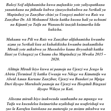
Balozi Seif alifahamisha kuwa mafanikio yote yaliyopatikana
yanatokana na jitihada kubwa zinazochukuliwa na Serikali ya
Mapinduzi ya Zanzibar chini ya Uongozi mahiri wa Rais wa
Zanzibar Dr. Ali Mohamed Shein katika kuona hali ya uchumi
na Kijamii ya Taifa na Wananchi inazidi kuimarika kila
kukicha.
Makamu wa Pili wa Rais wa Zanzibar alifahamisha kwamba
azma ya Serikali kuu ni kuhakikisha kwamba inakamilisha
Miradi yote mikubwa ya Maendeleo kama ilivyoahidi katika
Ilani ya Uchaguzi ya Chama cha Mapinduzi ya Mwaka 2015 –
2020.
Aliitaja Miradi hiyo kuwa ni pamoja na Ujenzi wa Jengo la
Abiria {Terminal 3} katika Uwanja wa Ndege wa Kimataifa wa
Abeid Aman Karume Zanzibar, Ujenzi wa Bandari ya Mpiga
Duri iliyopo Maruhubi pamoja na Ujenzi wa Hospitali Binguni
iliyopo Wilaya ya Kati.
Alisema miradi hiyo inakwenda sambamba na mpango wa
Taifa wa kuendelea kuimarisha uzalishaji na usafirishaji wa
zao la Karafuu kutokana na matarajio ya msimu mkubwa wa