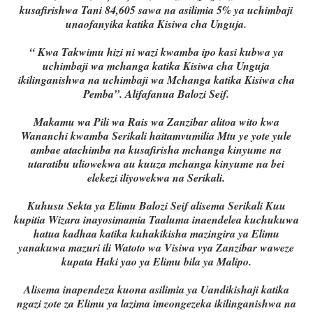
kusafirishwa Tani 84,605 sawa na asilimia 5% ya uchimbaji
unaofanyika katika Kisiwa cha Unguja.
“ Kwa Takwimu hizi ni wazi kwamba ipo kasi kubwa ya
uchimbaji wa mchanga katika Kisiwa cha Unguja
ikilinganishwa na uchimbaji wa Mchanga katika Kisiwa cha
Pemba”. Alifafanua Balozi Seif.
Makamu wa Pili wa Rais wa Zanzibar alitoa wito kwa
Wananchi kwamba Serikali haitamvumilia Mtu ye yote yule
ambae atachimba na kusafirisha mchanga kinyume na
utaratibu uliowekwa au kuuza mchanga kinyume na bei
elekezi iliyowekwa na Serikali.
Kuhusu Sekta ya Elimu Balozi Seif alisema Serikali Kuu
kupitia Wizara inayosimamia Taaluma inaendelea kuchukuwa
hatua kadhaa katika kuhakikisha mazingira ya Elimu
yanakuwa mazuri ili Watoto wa Visiwa vya Zanzibar waweze
kupata Haki yao ya Elimu bila ya Malipo.
Alisema inapendeza kuona asilimia ya Uandikishaji katika
ngazi zote za Elimu ya lazima imeongezeka ikilinganishwa na