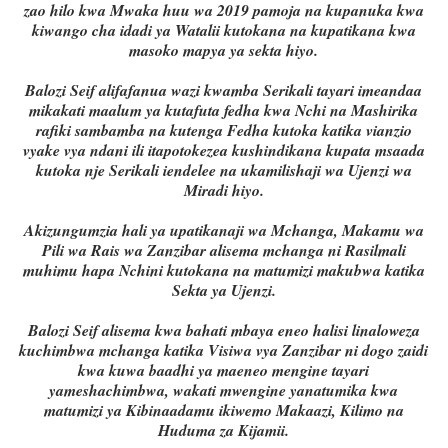
zao hilo kwa Mwaka huu wa 2019 pamoja na kupanuka kwa
kiwango cha idadi ya Watalii kutokana na kupatikana kwa
masoko mapya ya sekta hiyo.
Balozi Seif alifafanua wazi kwamba Serikali tayari imeandaa
mikakati maalum ya kutafuta fedha kwa Nchi na Mashirika
rafiki sambamba na kutenga Fedha kutoka katika vianzio
vyake vya ndani ili itapotokezea kushindikana kupata msaada
kutoka nje Serikali iendelee na ukamilishaji wa Ujenzi wa
Miradi hiyo.
Akizungumzia hali ya upatikanaji wa Mchanga, Makamu wa
Pili wa Rais wa Zanzibar alisema mchanga ni Rasilmali
muhimu hapa Nchini kutokana na matumizi makubwa katika
Sekta ya Ujenzi.
Balozi Seif alisema kwa bahati mbaya eneo halisi linaloweza
kuchimbwa mchanga katika Visiwa vya Zanzibar ni dogo zaidi
kwa kuwa baadhi ya maeneo mengine tayari
yameshachimbwa, wakati mwengine yanatumika kwa
matumizi ya Kibinaadamu ikiwemo Makaazi, Kilimo na
Huduma za Kijamii.