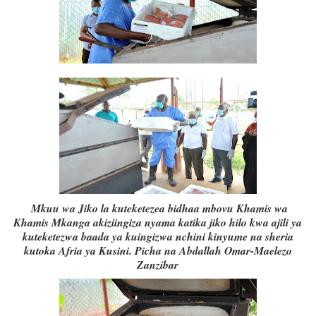
Mkuu wa Jiko la kuteketezea bidhaa mbovu Khamis wa
Khamis Mkanga akiziingiza nyama katika jiko hilo kwa ajili ya
kuteketezwa baada ya kuingizwa nchini kinyume na sheria
kutoka Afria ya Kusini. Picha na Abdallah Omar-Maelezo
Zanzibar