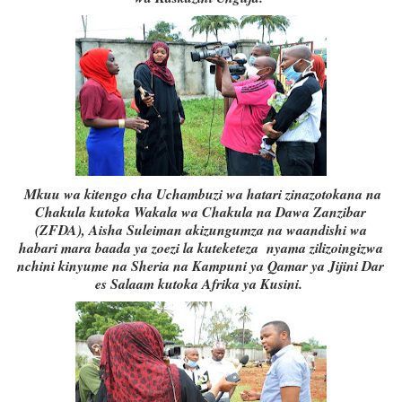
Mkuu wa kitengo cha Uchambuzi wa hatari zinazotokana na
Chakula kutoka Wakala wa Chakula na Dawa Zanzibar
(ZFDA), Aisha Suleiman akizungumza na waandishi wa
habari mara baada ya zoezi la kuteketeza nyama zilizoingizwa
nchini kinyume na Sheria na Kampuni ya Qamar ya Jijini Dar
es Salaam kutoka Afrika ya Kusini.