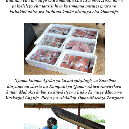
huduma cha kiwango cha kimataifa cha ISO 9001:2015 ikiwa
ni kielelezo cha taasisi hiyo kusimamia misingi imara ya
kuhakiki ubira wa huduma katika kiwango cha kimataifa.
Nyama kutoka Afrika ya kusini zilizoingizwa Zanzibar
kinyume na sheria na Kampuni ya Qamar zikiwa zimewekwa
katika Maboksi kabla ya kuteketezwa huko Kivunge Mkoa wa
Kaskazini Unguja. Picha na Abdallah Omar-Maelezo Zanzibar