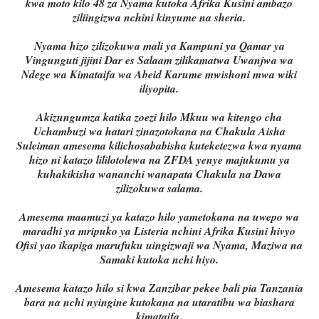
kwa moto kilo 48 za Nyama kutoka Afrika Kusini ambazo
ziliingizwa nchini kinyume na sheria.
Nyama hizo zilizokuwa mali ya Kampuni ya Qamar ya
Vingunguti jijini Dar es Salaam zilikamatwa Uwanjwa wa
Ndege wa Kimataifa wa Abeid Karume mwishoni mwa wiki
iliyopita.
Akizungumza katika zoezi hilo Mkuu wa kitengo cha
Uchambuzi wa hatari zinazotokana na Chakula Aisha
Suleiman amesema kilichosababisha kuteketezwa kwa nyama
hizo ni katazo lililotolewa na ZFDA yenye majukumu ya
kuhakikisha wananchi wanapata Chakula na Dawa
zilizokuwa salama.
Amesema maamuzi ya katazo hilo yametokana na uwepo wa
maradhi ya mripuko ya Listeria nchini Afrika Kusini hivyo
Ofisi yao ikapiga marufuku uingizwaji wa Nyama, Maziwa na
Samaki kutoka nchi hiyo.
Amesema katazo hilo si kwa Zanzibar pekee bali pia Tanzania
bara na nchi nyingine kutokana na utaratibu wa biashara
kimataifa.