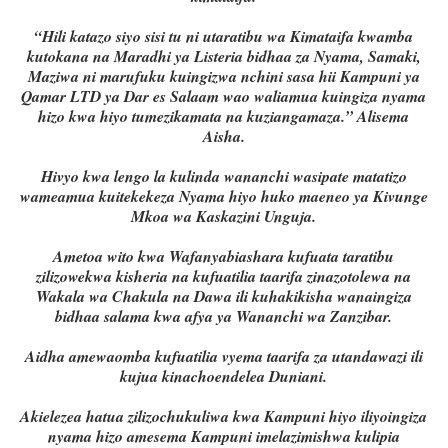
“Hili katazo siyo sisi tu ni utaratibu wa Kimataifa kwamba
kutokana na Maradhi ya Listeria bidhaa za Nyama, Samaki,
Maziwa ni marufuku kuingizwa nchini sasa hii Kampuni ya
Qamar LTD ya Dar es Salaam wao waliamua kuingiza nyama
hizo kwa hiyo tumezikamata na kuziangamaza.” Alisema
Aisha.
Hivyo kwa lengo la kulinda wananchi wasipate matatizo
wameamua kuitekekeza Nyama hiyo huko maeneo ya Kivunge
Mkoa wa Kaskazini Unguja.
Ametoa wito kwa Wafanyabiashara kufuata taratibu
zilizowekwa kisheria na kufuatilia taarifa zinazotolewa na
Wakala wa Chakula na Dawa ili kuhakikisha wanaingiza
bidhaa salama kwa afya ya Wananchi wa Zanzibar.
Aidha amewaomba kufuatilia vyema taarifa za utandawazi ili
kujua kinachoendelea Duniani.
Akielezea hatua zilizochukuliwa kwa Kampuni hiyo iliyoingiza
nyama hizo amesema Kampuni imelazimishwa kulipia