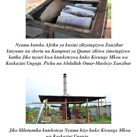
Nyama kutoka Afrika ya kusini zilizoingizwa Zanzibar
kinyume na sheria na Kampuni ya Qamar zikiwa zimeingizwa
katika Jiko tayari kwa kuteketezwa huko Kivunge Mkoa wa
Kaskazini Unguja. Picha na Abdallah Omar-Maelezo Zanzibar
Jiko lililotumika kuteketeza Nyama hizo huko Kivunge Mkoa
wa Kaskazini Unguja.