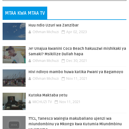
MTAA KWA MTAA TV
Huu ndio Uzuri wa Zanzibar
Othman Michuzi
Apr 02, 2023
Je! Unajua kwanini Coco Beach hakuuzwi mishikaki ya
Samaki? Msikilize Dullah hapa
Othman Michuzi
Dec 30, 2021
Hivi ndivyo mambo huwa katika Pwani ya Bagamoyo
Othman Michuzi
Nov 11, 2021
Kutoka Maktaba yetu
MICHUZI TV
Nov 11, 2021
TTCL, Tanesco Waingia makubaliano ujenzi wa
miundombinu ya Mkongo kwa Kutumia Miundmbinu