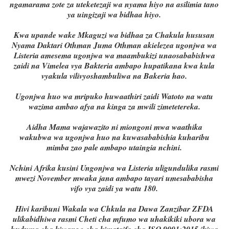
ngamarama zote za uteketezaji wa nyama hiyo na asilimia tano
ya uingizaji wa bidhaa hiyo.
Kwa upande wake Mkaguzi wa bidhaa za Chakula hususan
Nyama Daktari Othman Juma Othman akielezea ugonjwa wa
Listeria amesema ugonjwa wa maambukizi unaosababishwa
zaidi na Vimelea vya Bakteria ambapo hupatikana kwa kula
vyakula vilivyoshambuliwa na Bakeria hao.
Ugonjwa huo wa mripuko huwaathiri zaidi Watoto na watu
wazima ambao afya na kinga za mwili zimetetereka.
Aidha Mama wajawazito ni miongoni mwa waathika
wakubwa wa ugonjwa huo na kuwasababishia kuharibu
mimba zao pale ambapo utaingia nchini.
Nchini Afrika kusini Ungonjwa wa Listeria uligundulika rasmi
mwezi November mwaka jana ambapo tayari umesababisha
vifo vya zaidi ya watu 180.
Hivi karibuni Wakala wa Chkula na Dawa Zanzibar ZFDA
ulikabidhiwa rasmi Cheti cha mfumo wa uhakikiki ubora wa