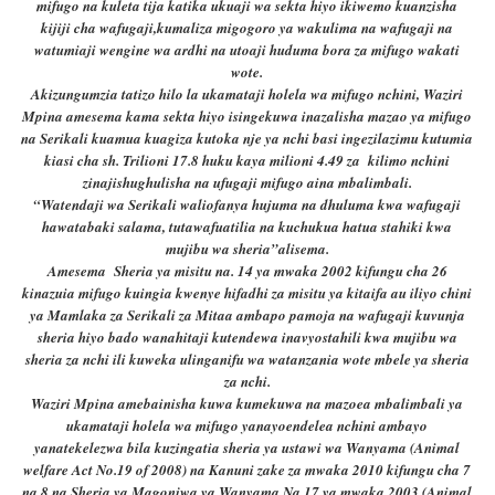
mifugo na kuleta tija katika ukuaji wa sekta hiyo ikiwemo kuanzisha
kijiji cha wafugaji,kumaliza migogoro ya wakulima na wafugaji na
watumiaji wengine wa ardhi na utoaji huduma bora za mifugo wakati
wote.
Akizungumzia tatizo hilo la ukamataji holela wa mifugo nchini, Waziri
Mpina amesema kama sekta hiyo isingekuwa inazalisha mazao ya mifugo
na Serikali kuamua kuagiza kutoka nje ya nchi basi ingezilazimu kutumia
kiasi cha sh. Trilioni 17.8 huku kaya milioni 4.49 za kilimo nchini
zinajishughulisha na ufugaji mifugo aina mbalimbali.
“Watendaji wa Serikali waliofanya hujuma na dhuluma kwa wafugaji
hawatabaki salama, tutawafuatilia na kuchukua hatua stahiki kwa
mujibu wa sheria”alisema.
Amesema Sheria ya misitu na. 14 ya mwaka 2002 kifungu cha 26
kinazuia mifugo kuingia kwenye hifadhi za misitu ya kitaifa au iliyo chini
ya Mamlaka za Serikali za Mitaa ambapo pamoja na wafugaji kuvunja
sheria hiyo bado wanahitaji kutendewa inavyostahili kwa mujibu wa
sheria za nchi ili kuweka ulinganifu wa watanzania wote mbele ya sheria
za nchi.
Waziri Mpina amebainisha kuwa kumekuwa na mazoea mbalimbali ya
ukamataji holela wa mifugo yanayoendelea nchini ambayo
yanatekelezwa bila kuzingatia sheria ya ustawi wa Wanyama (Animal
welfare Act No.19 of 2008) na Kanuni zake za mwaka 2010 kifungu cha 7
na 8 na Sheria ya Magonjwa ya Wanyama Na 17 ya mwaka 2003 (Animal