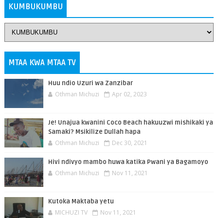
KUMBUKUMBU
MTAA KWA MTAA TV
Huu ndio Uzuri wa Zanzibar
Othman Michuzi
Apr 02, 2023
Je! Unajua kwanini Coco Beach hakuuzwi mishikaki ya
Samaki? Msikilize Dullah hapa
Othman Michuzi
Dec 30, 2021
Hivi ndivyo mambo huwa katika Pwani ya Bagamoyo
Othman Michuzi
Nov 11, 2021
Kutoka Maktaba yetu
MICHUZI TV
Nov 11, 2021