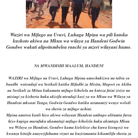
Waziri wa Mifugo na Uvuvi, Luhaga Mpina wa pili kutoka
kushoto akiwa na Mkuu wa wilaya ya Handeni Godwin
Gondwe wakati alipoitembelea ranchi ya mzeri wilayani humo.
NA MWANDISHI MAALUM, HANDENI
WAZIRI wa Mifugo na Uvuvi, Luhaga Mpina amechukizwa na tabia ya
baadhi watendaji wa Serikali katika Hifadhi za Misitu, Mapori ya Akiba
na Serikali za Mitaa kukamata mifugo kiholela na kutoza faini zisizo na
misingi ya kisheria huku akisifu utendaji kazi ya wa Mkuu wa Wilaya ya
Handeni mkoani Tanga, Godwin Gondwe katika usimamizi wenye weledi
wa sheria za mifugo nchini.
Mpina ametoa kauli hiyo akiwa wilayani Handeni ambapo alitumia fursa
hiyo kupiga marufuku ukamataji mifugo kiholela huku akimtaja Mkuu
wa Wilaya ya Handeni, Gondwe kama kielelezo cha kuwa kiongozi wa
kwanza kitaifa anayezifahamu vizuri na kuzisimamia kikamilifu sheria za