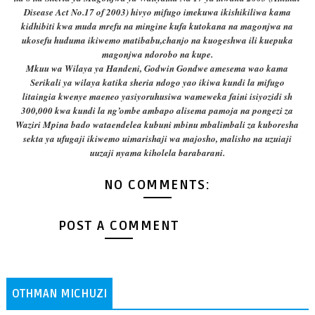
Disease Act No.17 of 2003) hivyo mifugo imekuwa ikishikiliwa kama
kidhibiti kwa muda mrefu na mingine kufa kutokana na magonjwa na
ukosefu huduma ikiwemo matibabu,chanjo na kuogeshwa ili kuepuka
magonjwa ndorobo na kupe.
Mkuu wa Wilaya ya Handeni, Godwin Gondwe amesema wao kama
Serikali ya wilaya katika sheria ndogo yao ikiwa kundi la mifugo
litaingia kwenye maeneo yasiyoruhusiwa wameweka faini isiyozidi sh
300,000 kwa kundi la ng’ombe ambapo alisema pamoja na pongezi za
Waziri Mpina bado wataendelea kubuni mbinu mbalimbali za kuboresha
sekta ya ufugaji ikiwemo uimarishaji wa majosho, malisho na uzuiaji
uuzaji nyama kiholela barabarani.
NO COMMENTS:
POST A COMMENT
OTHMAN MICHUZI