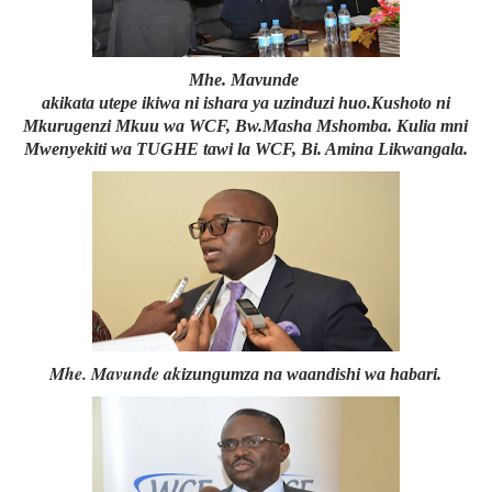
Mhe. Mavunde
akikata utepe ikiwa ni ishara ya uzinduzi huo.Kushoto ni
Mkurugenzi Mkuu wa WCF, Bw.Masha Mshomba. Kulia mni
Mwenyekiti wa TUGHE tawi la WCF, Bi. Amina Likwangala.
Mhe. Mavunde ak
izungumza na waandishi wa habari.