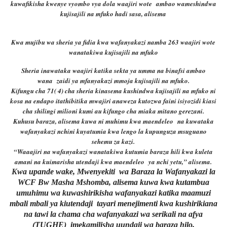
kuwafikisha kwenye vyombo vya dola waajiri wote ambao wameshindwa
kujisajili na mfuko hadi sasa, alisema
Kwa mujibu wa sheria ya fidia kwa wafanyakazi namba 263 waajiri wote
wanatakiwa kujisajili na mfuko
Sheria inawataka waajiri katika sekta ya umma na binafsi ambao
wana zaidi ya mfanyakazi mmoja kujisajili na mfuko.
Kifungu cha 71( 4) cha sheria kinasema kushindwa kujisajili na mfuko ni
kosa na endapo itathibitika mwajiri anaweza kutozwa faini isiyozidi kiasi
cha shilingi milioni kumi au kifungo cha miaka mitano gerezani.
Kuhusu baraza, alisema kuwa ni muhimu kwa maendeleo na kuwataka
wafanyakazi nchini kuyatumia kwa lengo la kupunguza msuguano
sehemu za kazi.
“Waaajiri na wafanyakazi wanatakiwa kutumia baraza hili kwa kuleta
amani na kuimarisha utendaji kwa maendeleo ya nchi yetu,” alisema.
K
wa upande wake, Mwenyekiti wa Baraza la Wafanyakazi la
WCF Bw Masha Mshomba, alisema kuwa kwa kutambua
umuhimu wa kuwashirikisha wafanyakazi katika maamuzi
mbali mbali ya kiutendaji tayari menejimenti kwa kushirikiana
na tawi la chama cha wafanyakazi wa serikali na afya
(TUGHE) imekamilisha uundaji wa baraza hilo.