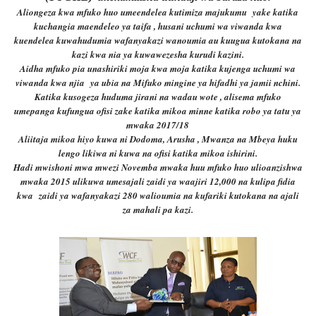
Aliongeza kwa mfuko huo umeendelea kutimiza majukumu yake katika
kuchangia maendeleo ya taifa , husani uchumi wa viwanda kwa
kuendelea kuwahudumia wafanyakazi wanoumia au kuugua kutokana na
kazi kwa nia ya kuwawezesha kurudi kazini.
Aidha mfuko pia unashiriki moja kwa moja katika kujenga uchumi wa
viwanda kwa njia ya ubia na Mifuko mingine ya hifadhi ya jamii nchini.
Katika kusogeza huduma jirani na wadau wote , alisema mfuko
umepanga kufungua ofisi zake katika mikoa minne katika robo ya tatu ya
mwaka 2017/18
Aliitaja mikoa hiyo kuwa ni Dodoma, Arusha , Mwanza na Mbeya huku
lengo likiwa ni kuwa na ofisi katika mikoa ishirini.
Hadi mwishoni mwa mwezi Novemba mwaka huu mfuko huo ulioanzishwa
mwaka 2015 ulikuwa umesajali zaidi ya waajiri 12,000 na kulipa fidia
kwa zaidi ya wafanyakazi 280 walioumia na kufariki kutokana na ajali
za mahali pa kazi.