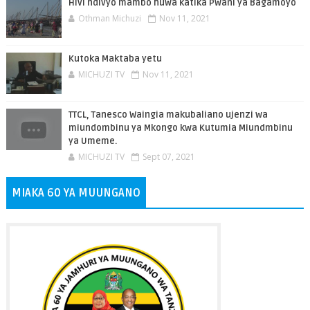
Hivi ndivyo mambo huwa katika Pwani ya Bagamoyo
Othman Michuzi
Nov 11, 2021
Kutoka Maktaba yetu
MICHUZI TV
Nov 11, 2021
TTCL, Tanesco Waingia makubaliano ujenzi wa
miundombinu ya Mkongo kwa Kutumia Miundmbinu
ya Umeme.
MICHUZI TV
Sept 07, 2021
MIAKA 60 YA MUUNGANO