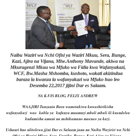
Naibu Waziri wa Nchi Ofisi ya Waziri Mkuu, Sera, Bunge,
Kazi, Ajira na Vijana, Mhe.Anthony Mavunde, akiwa na
Mkurugenzi Mkuu wa Mfuko wa Fidia kwa Wafanyakazi,
WCF, Bw.Masha Mshomba, kushoto, wakati akizindua
baraza la kwanza la wafanyakazi wa Mfuko huo leo
Desemba 22,2017 jijini Dar es Salaam.
NA K-VIS BLOG, FELIX ANDREW
WAAJIRI Tanzania Bara wametakiwa kuwashirikisha
wafanyakazi wao kabla ya kufanya maamuzi mbali mbali ili kuendelea
kudumisha amani na mshikamano maeneo ya kazi.
Ushauri huo ulitolewa jjini Dar es Salaam jana na Naibu Waziriri wa Nchi
Ofisi ya Waziri Mkuu, Sera, Uratibu, Bunge, Kazi,Ajira na Vijana ,