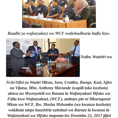
Baadhi ya wafanyakazi wa WCF waliohudhuria hafla hiyo.
Naibu Waziriri wa
Nchi Ofisi ya Waziri Mkuu, Sera, Uratibu, Bunge, Kazi, Ajira
na Vijana, Mhe. Anthony Mavunde (wapili toka kushoto)
akiwa na Mwenyekiti wa Baraza la Wafanyakazi Mfuko wa
Fidia kwa Wafanyakazi, (WCF), ambaye pia ni Mkurugenzi
Mkuu wa WCF, Bw. Masha Mshomba (wa kwanza kushoto)
wakikata utepe kuashiria uzinduzi wa Baraza la kwanza la
Wafanyakazi wa Mfuko mapema leo Desemba 22, 2017 jijini