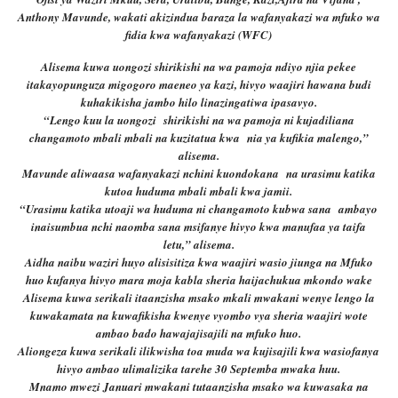
Anthony Mavunde, wakati akizindua baraza la wafanyakazi wa mfuko wa
fidia kwa wafanyakazi (WFC)
Alisema kuwa uongozi shirikishi na wa pamoja ndiyo njia pekee
itakayopunguza migogoro maeneo ya kazi, hivyo waajiri hawana budi
kuhakikisha jambo hilo linazingatiwa ipasavyo.
“Lengo kuu la uongozi shirikishi na wa pamoja ni kujadiliana
changamoto mbali mbali na kuzitatua kwa nia ya kufikia malengo,”
alisema.
Mavunde aliwaasa wafanyakazi nchini kuondokana na urasimu katika
kutoa huduma mbali mbali kwa jamii.
“Urasimu katika utoaji wa huduma ni changamoto kubwa sana ambayo
inaisumbua nchi naomba sana msifanye hivyo kwa manufaa ya taifa
letu,” alisema.
Aidha naibu waziri huyo alisisitiza kwa waajiri wasio jiunga na Mfuko
huo kufanya hivyo mara moja kabla sheria haijachukua mkondo wake
Alisema kuwa serikali itaanzisha msako mkali mwakani wenye lengo la
kuwakamata na kuwafikisha kwenye vyombo vya sheria waajiri wote
ambao bado hawajajisajili na mfuko huo.
Aliongeza kuwa serikali ilikwisha toa muda wa kujisajili kwa wasiofanya
hivyo ambao ulimalizika tarehe 30 Septemba mwaka huu.
Mnamo mwezi Januari mwakani tutaanzisha msako wa kuwasaka na