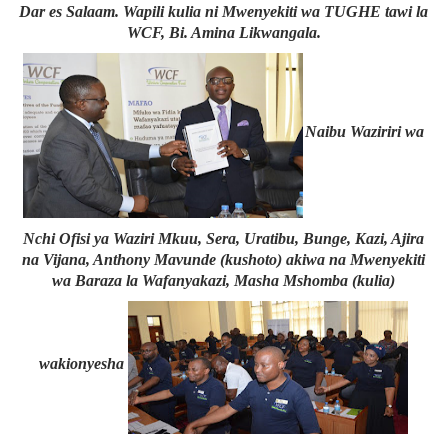
Dar es Salaam. Wapili kulia ni Mwenyekiti wa TUGHE tawi la
WCF, Bi. Amina Likwangala.
Naibu Waziriri wa
Nchi Ofisi ya Waziri Mkuu, Sera, Uratibu, Bunge, Kazi, Ajira
na Vijana, Anthony Mavunde (kushoto) akiwa na Mwenyekiti
wa Baraza la Wafanyakazi, Masha Mshomba (kulia)
wakionyesha