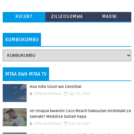
RECENT
ZILIZOSOMWA
MAONI
ZAIDI
KUMBUKUMBU
MTAA KWA MTAA TV
Huu ndio Uzuri wa Zanzibar
Othman Michuzi
Apr 02, 2023
Je! Unajua kwanini Coco Beach hakuuzwi mishikaki ya
Samaki? Msikilize Dullah hapa
Othman Michuzi
Dec 30, 2021