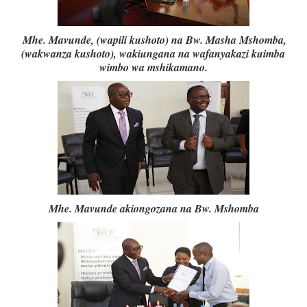
Mhe. Mavunde, (wapili kushoto) na Bw. Masha Mshomba,
(wakwanza kushoto), wakiungana na wafanyakazi kuimba
wimbo wa mshikamano.
Mhe. Mavunde akiongozana na Bw. Mshomba