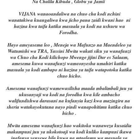
Na Chalila Kibuda , Globu ya Jamii
VIJANA wanaoandaliwa na chuo cha kodi nchini
wanatakiwa kuangaliwa kwa jicho pana zaidi kwani hao ni
hazina kwa taifa katika masuala ya kodi na ushuru wa
Forodha.
Hayo ameyasema leo , Meneja wa Mafunzo na Maendeleo ya
Watumishi wa TRA, Yassini Mwita wakati siku ya wanafunzi
wa Chuo cha Kodi kilichopo Mwenge jijini Dar es Salaam,
amesema kuwa wanafunzi wameonyesha umahiri katika
masuala ya kodi ambapo ni hazina ya taifa watapotoka katika
chuo hicho.
Amesema wanafunzi wamewasilisha maada mbalimbali juu ya
ukusanyaji wa kodi na forodha kwa kile ambacho
walifundishwa darasani na kufanyia kazi kwa mazingira na
sheria watakayokutana nayo pindi wanapohitimu katika chuo
hicho .
Mwita amesema wanafunzi hao wakitoka wanaweza kusaidia
makampuni juu ya ukokotoaji wa kodi kuliko kampuni ikawa
inafanya yenyewe bila kuwa na mtaalamu wa masuala ya