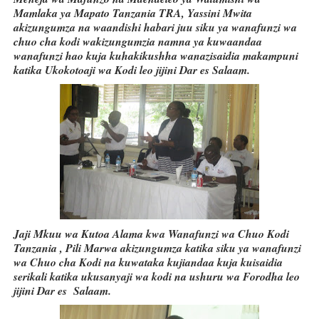
Mamlaka ya Mapato Tanzania TRA, Yassini Mwita
akizungumza na waandishi habari juu siku ya wanafunzi wa
chuo cha kodi wakizungumzia namna ya kuwaandaa
wanafunzi hao kuja kuhakikushha wanazisaidia makampuni
katika Ukokotoaji wa Kodi leo jijini Dar es Salaam.
Jaji Mkuu wa Kutoa Alama kwa Wanafunzi wa Chuo Kodi
Tanzania , Pili Marwa akizungumza katika siku ya wanafunzi
wa Chuo cha Kodi na kuwataka kujiandaa kuja kuisaidia
serikali katika ukusanyaji wa kodi na ushuru wa Forodha leo
jijini Dar es Salaam.