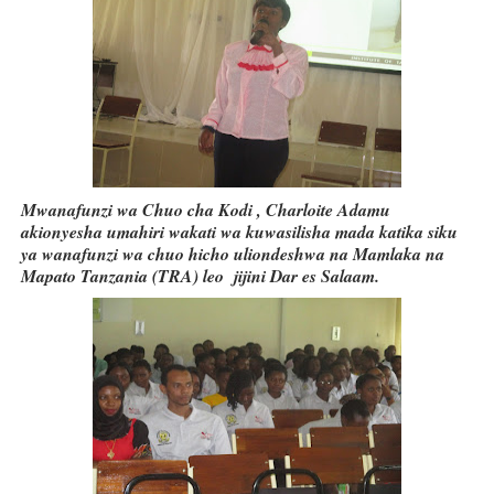
Mwanafunzi wa Chuo cha Kodi , Charloite Adamu
akionyesha umahiri wakati wa kuwasilisha mada katika siku
ya wanafunzi wa chuo hicho uliondeshwa na Mamlaka na
Mapato Tanzania (TRA) leo jijini Dar es Salaam.