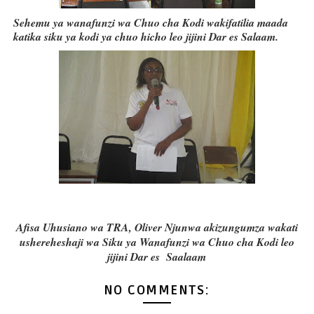
Sehemu ya wanafunzi wa Chuo cha Kodi wakifatilia maada
katika siku ya kodi ya chuo hicho leo jijini Dar es Salaam.
Afisa Uhusiano wa TRA, Oliver Njunwa akizungumza wakati
ushereheshaji wa Siku ya Wanafunzi wa Chuo cha Kodi leo
jijini Dar es Saalaam
NO COMMENTS: