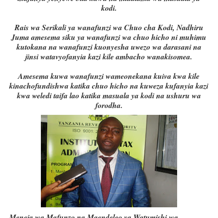
kodi.
Rais wa Serikali ya wanafunzi wa Chuo cha Kodi, Nadhiru
Juma amesema siku ya wanafunzi wa chuo hicho ni muhimu
kutokana na wanafunzi kuonyesha uwezo wa darasani na
jinsi watavyofanyia kazi kile ambacho wanakisomea.
Amesema kuwa wanafunzi wameonekana kuiva kwa kile
kinachofundishwa katika chuo hicho na kuweza kufanyia kazi
kwa weledi taifa lao katika masuala ya kodi na ushuru wa
forodha.
Meneja wa Mafunzo na Maendeleo ya Watumishi wa