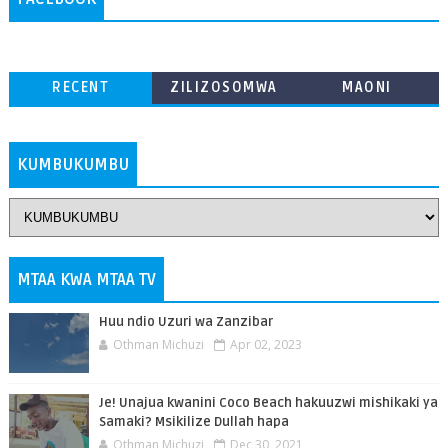
RECENT
ZILIZOSOMWA
MAONI
ZAIDI
KUMBUKUMBU
MTAA KWA MTAA TV
Huu ndio Uzuri wa Zanzibar
Othman Michuzi
Apr 02, 2023
Je! Unajua kwanini Coco Beach hakuuzwi mishikaki ya
Samaki? Msikilize Dullah hapa
Othman Michuzi
Dec 30, 2021