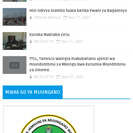
Hivi ndivyo mambo huwa katika Pwani ya Bagamoyo
Othman Michuzi
Nov 11, 2021
Kutoka Maktaba yetu
MICHUZI TV
Nov 11, 2021
TTCL, Tanesco Waingia makubaliano ujenzi wa
miundombinu ya Mkongo kwa Kutumia Miundmbinu
ya Umeme.
MICHUZI TV
Sept 07, 2021
MIAKA 60 YA MUUNGANO