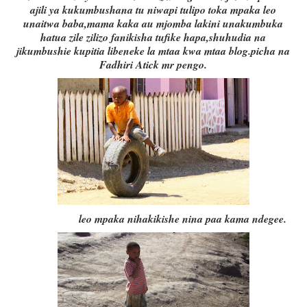
ajili ya kukumbushana tu niwapi tulipo toka mpaka leo
unaitwa baba,mama kaka au mjomba lakini unakumbuka
hatua zile zilizo fanikisha tufike hapa,shuhudia na
jikumbushie kupitia libeneke la mtaa kwa mtaa blog.picha na
Fadhiri Atick mr pengo.
leo mpaka nihakikishe nina paa kama ndegee.