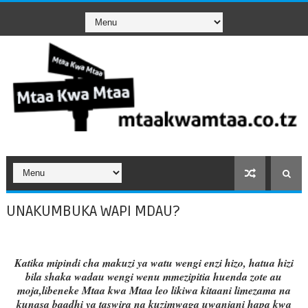
UNAKUMBUKA WAPI MDAU?
Katika mipindi cha makuzi ya watu wengi enzi hizo, hatua hizi
bila shaka wadau wengi wenu mmezipitia huenda zote au
moja,libeneke Mtaa kwa Mtaa leo likiwa kitaani limezama na
kunasa baadhi ya taswira na kuzimwaga uwanjani hapa kwa