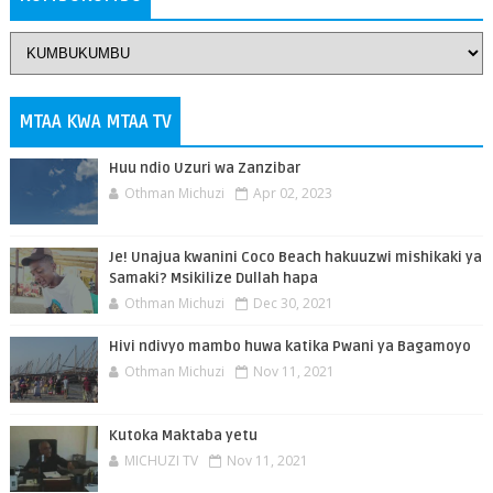
MTAA KWA MTAA TV
Huu ndio Uzuri wa Zanzibar
Othman Michuzi
Apr 02, 2023
Je! Unajua kwanini Coco Beach hakuuzwi mishikaki ya
Samaki? Msikilize Dullah hapa
Othman Michuzi
Dec 30, 2021
Hivi ndivyo mambo huwa katika Pwani ya Bagamoyo
Othman Michuzi
Nov 11, 2021
Kutoka Maktaba yetu
MICHUZI TV
Nov 11, 2021