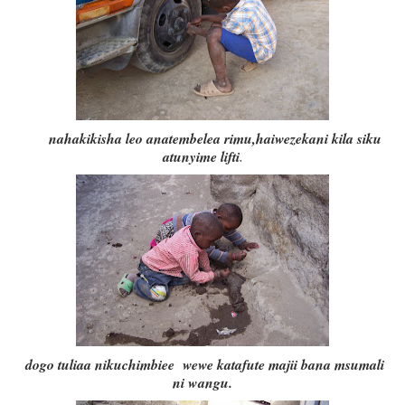
nahakikisha leo anatembelea rimu,haiwezekani kila siku
atunyime lifti
.
dogo tuliaa nikuchimbiee wewe katafute majii bana msumali
ni wangu.