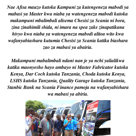
Nae Afisa mauzo kutoka Kampuni za kutengeneza mabodi ya
mabasi ya Master kwa niaba ya watengeneza mabodi kutoka
makampuni mbalimbali alisema Chesisi za Scania ni bora,
zina zinahimili shida, ni imara na spea zake zinapatikana
hivyo kwa niaba ya watengeneza mabodi alitoa wito kwa
wafanyabiashara kutumia Chesisi za Scania katika biashara
zao za mabasi ya abairia.
Makampuni mabalimbali ndani nan je ya nchi yalialikwa
katika maonyesho hayo ambayo ni Master Fabricator kutoka
Kenya, Dar Coch kutoka Tanzania, Choda kutoka Kenya,
LSHS kutoka Tanzania, Quality Garage kutoka Tanzania,
Stanbic Bank na Scania Finance pamoja na wafanyabishara
wa mabasi ya abiria.