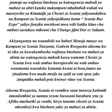
pamoja na wafanya biashaya ya kutengeneza mabodi ya
mabasi ya abiri kutoka makampuni mbalimbali wakati wa
maonyesho ya Kimataifa ya Chesisi za Scania yaliyoandaliwa
na Kampuni ya Scania yaliyojulikana kama “ Scania Bus
Expo” yaliyo fanyika mwishoni mwa wiki katika kituo cha
mabasi yaendayo mikoani cha Ubungo jijini Dar es Salaam.
Akizungumza na waandishi wa habari Meneja mauzo wa
Kampuni ya Scania Tanzania, Godwin Rwegasira alisema leo
ni siku ya kuwakumbusha wafanya biashara wa mabasi ya
abiria na watengeneza mabodi kuwa watumie Chesisi za
Scania kwa wale ambao hawajawahi na wale ambao
wanatumia waendelee kutumia kwani ni bora,imara na
zinadumu kwa muda mrefu na zaidi ya yote spea zake
zinapatika mahali pote kwenye vituo vya Scania.
Alisema Rwegasira, Scania ni vumilivu sana inaweza kuhimili
miundombini ya namna yeyote hususani barabara zetu za
Afrika mashariki za vumbi, hivyo tutumie chesisi za Scania
mkombozi kwa biashara yako ya mabasi ya abiria.