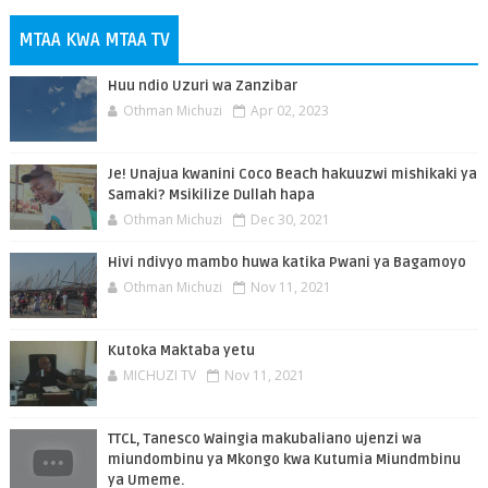
MTAA KWA MTAA TV
Huu ndio Uzuri wa Zanzibar
Othman Michuzi
Apr 02, 2023
Je! Unajua kwanini Coco Beach hakuuzwi mishikaki ya
Samaki? Msikilize Dullah hapa
Othman Michuzi
Dec 30, 2021
Hivi ndivyo mambo huwa katika Pwani ya Bagamoyo
Othman Michuzi
Nov 11, 2021
Kutoka Maktaba yetu
MICHUZI TV
Nov 11, 2021
TTCL, Tanesco Waingia makubaliano ujenzi wa
miundombinu ya Mkongo kwa Kutumia Miundmbinu
ya Umeme.