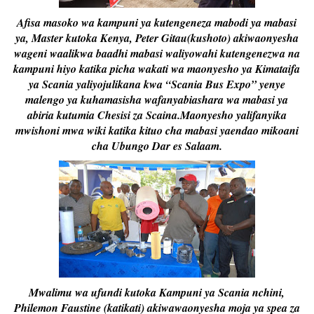
Afisa masoko wa kampuni ya kutengeneza mabodi ya mabasi
ya, Master kutoka Kenya, Peter Gitau(kushoto) akiwaonyesha
wageni waalikwa baadhi mabasi waliyowahi kutengenezwa na
kampuni hiyo katika picha wakati wa maonyesho ya Kimataifa
ya Scania yaliyojulikana kwa “Scania Bus Expo” yenye
malengo ya kuhamasisha wafanyabiashara wa mabasi ya
abiria kutumia Chesisi za Scaina.Maonyesho yalifanyika
mwishoni mwa wiki katika kituo cha mabasi yaendao mikoani
cha Ubungo Dar es Salaam.
Mwalimu wa ufundi kutoka Kampuni ya Scania nchini,
Philemon Faustine (katikati) akiwawaonyesha moja ya spea za