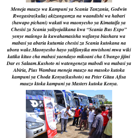
Meneja mauzo wa Kampuni ya Scania Tanzania, Godwin
Rwegasira(kulia) akizungumza na waandishi wa habari
(hawapo pichani) wakati wa maonyesho ya Kimataifa ya
Chesisi za Scania yaliyojulikana kwa “Scania Bus Expo”
yenye malengo la kuwahamasisha wafanya biashara wa
mabasi ya abaria kutumia chesisi za Scania kutokana na
ubora wake.Maonyesho hayo yalifanyika mwishoni mwa wiki
katika kituo cha mabasi yaendayo mikoani cha Ubungo jijini
Dar es Salaam.Kushoto ni watengeneza mabodi wa mabasi ya
Abiria, Pius Wambua meneja mauzo na masoko kutoka
kampuni ya Choda Kenya(kushoto) na Peter Gitau Afisa
mauzo ktoka kampuni ya Masters kutoka Kenya.