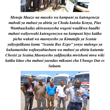
Meneja Mauzo na masoko wa kampuni ya kutengeneza
mabodi ya mabasi ya abiria ya Choda kutoka Kenya, Pius
Wambua(kulia) akiwaonyesha wageni waalikwa baadhi
mabasi waliyowahi kutengenezwa na kampuni hiyo katika
picha wakati wa maonyesho ya Kimataifa ya Scania
yaliyojulikana kama “Scania Bus Expo” yenye malengo ya
kuhamasisha wafanyabiashara wa mabasi ya abiria kutumia
Chesisi za Scaina.Maonyesho yalifanyika mwishoni mwa wiki
katika kituo cha mabasi yaendao mikoani cha Ubungo Dar es
Salaam.