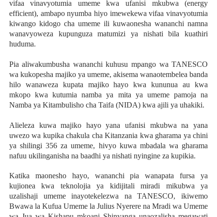
vifaa vinavyotumia umeme kwa ufanisi mkubwa (energy
efficient), ambapo nyumba hiyo imewekewa vifaa vinavyotumia
kiwango kidogo cha umeme ili kuwaonesha wananchi namna
wanavyoweza kupunguza matumizi ya nishati bila kuathiri
huduma.
Pia aliwakumbusha wananchi kuhusu mpango wa TANESCO
wa kukopesha majiko ya umeme, akisema wanaotembelea banda
hilo wanaweza kupata majiko hayo kwa kununua au kwa
mkopo kwa kutumia namba ya mita ya umeme pamoja na
Namba ya Kitambulisho cha Taifa (NIDA) kwa ajili ya uhakiki.
Alieleza kuwa majiko hayo yana ufanisi mkubwa na yana
uwezo wa kupika chakula cha Kitanzania kwa gharama ya chini
ya shilingi 356 za umeme, hivyo kuwa mbadala wa gharama
nafuu ukilinganisha na baadhi ya nishati nyingine za kupikia.
Katika maonesho hayo, wananchi pia wanapata fursa ya
kujionea kwa teknolojia ya kidijitali miradi mikubwa ya
uzalishaji umeme inayotekelezwa na TANESCO, ikiwemo
Bwawa la Kufua Umeme la Julius Nyerere na Mradi wa Umeme
wa Jua wa Kishapu mkoani Shinyanga unaozalisha megawati