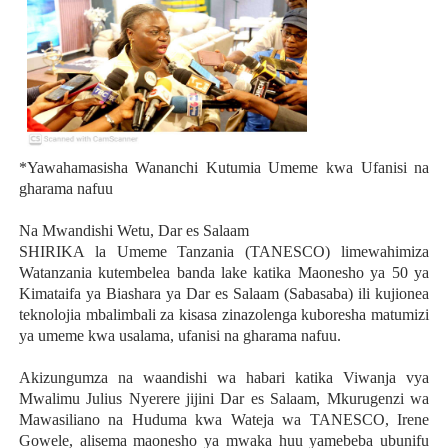
*Yawahamasisha Wananchi Kutumia Umeme kwa Ufanisi na
gharama nafuu
Na Mwandishi Wetu, Dar es Salaam
SHIRIKA la Umeme Tanzania (TANESCO) limewahimiza
Watanzania kutembelea banda lake katika Maonesho ya 50 ya
Kimataifa ya Biashara ya Dar es Salaam (Sabasaba) ili kujionea
teknolojia mbalimbali za kisasa zinazolenga kuboresha matumizi
ya umeme kwa usalama, ufanisi na gharama nafuu.
Akizungumza na waandishi wa habari katika Viwanja vya
Mwalimu Julius Nyerere jijini Dar es Salaam, Mkurugenzi wa
Mawasiliano na Huduma kwa Wateja wa TANESCO, Irene
Gowele, alisema maonesho ya mwaka huu yamebeba ubunifu