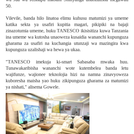
50.
Vilevile, banda hilo linatoa elimu kuhusu matumizi ya umeme
katika sekta ya usafiri kupitia magari, pikipiki na bajaji
zinazotumia umeme, huku TANESCO ikisisitiza kuwa Tanzania
ina umeme wa kutosha unaoweza kusaidia wananchi kupunguza
gharama za usafiri na kuchangia utunzaji wa mazingira kwa
kupunguza uzalishaji wa hewa ya ukaa.
"TANESCO imekuja ki-smart Sabasaba mwaka huu.
Tunawakaribisha wananchi wote kutembelea banda letu
wajifunze, wajionee teknolojia hizi na namna zinavyoweza
kuboresha maisha yao huku zikipunguza gharama za matumizi
ya nishati," alisema Gowele.