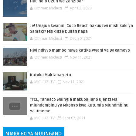
Huu ndio Uzuri wa Zanzibar
Othman Michuzi
Apr 02, 2023
Je! Unajua kwanini Coco Beach hakuuzwi mishikaki ya
Samaki? Msikilize Dullah hapa
Othman Michuzi
Dec 30, 2021
Hivi ndivyo mambo huwa katika Pwani ya Bagamoyo
Othman Michuzi
Nov 11, 2021
Kutoka Maktaba yetu
MICHUZI TV
Nov 11, 2021
TTCL, Tanesco Waingia makubaliano ujenzi wa
miundombinu ya Mkongo kwa Kutumia Miundmbinu
ya Umeme.
MICHUZI TV
Sept 07, 2021
MIAKA 60 YA MUUNGANO