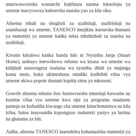
unaowawezesha wananchi kujifunza namna teknolojia ya
umeme inavyoweza kuboresha maisha yao ya kila siku.
Alisema mbali na shughuli za uzalishaji, usafirishaji na
usambazaji wa umeme, TANESCO imejikita kuonesha thamani
ya matumizi ya umeme katika sekta mbalimbali za maisha na
uzalishaji.
Kivutio kikubwa katika banda hilo ni Nyumba Janja (Smart
Home), ambayo imewekewa mfumo wa kisasa wa umeme wa
kidijitali unaoongeza usalama wa nyumba dhidi ya majanga
kama moto, huku ukimruhusu mmiliki kudhibiti vifaa vya
umeme akiwa popote duniani kupitia simu ya mkononi.
Gowele alisema mfumo huo humwezesha mtumiaji kuwasha au
kuzima vifaa vya umeme kwa njia ya programu maalumu
pamoja na kufuatilia kiwango cha umeme kinachotumiwa na kila
kifaa, hatua inayosaidia kupunguza matumizi yasiyo ya lazima
na gharama za bili.
Aidha, alisema TANESCO inaendelea kuhamasisha matumizi ya