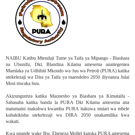
NAIBU Katibu Mtendaji Tume ya Taifa ya Mipango - Biashara
na Ubunifu, Dkt. Blandina Kilama amesema anaitegemea
Mamlaka ya Udhibiti Mkondo wa Juu wa Petroli (PURA) katika
utekelezaji wa Dira ya Taifa ya maendeleo 2050 iliyoanza Julai
Mosi mwaka huu.
Akizungumza katika Maonesho ya Biashara ya Kimataifa -
Sabasaba katika banda la PURA Dkt Kilama amesema ana
matumaini makubwa kwamba PURA itakuwa mstari wa mbele
kuhakikisha utekelezaji wa DIRA 2050 unakamilika kwa
wakati.
Kwa upande wake Bw. Ebeneza Mollel kutoka PURA amesema