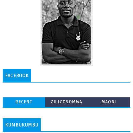
FACEBOOK
RECENT
ZILIZOSOMWA
MAONI
ZAIDI
KUMBUKUMBU