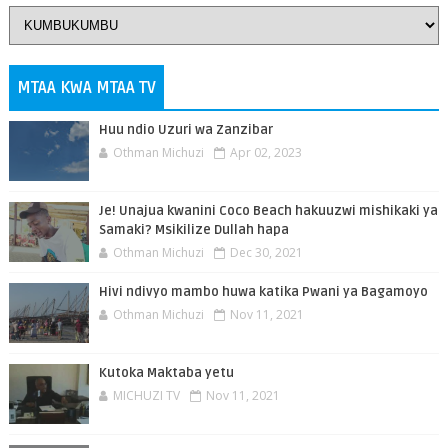
MTAA KWA MTAA TV
Huu ndio Uzuri wa Zanzibar
Othman Michuzi
Apr 02, 2023
Je! Unajua kwanini Coco Beach hakuuzwi mishikaki ya
Samaki? Msikilize Dullah hapa
Othman Michuzi
Dec 30, 2021
Hivi ndivyo mambo huwa katika Pwani ya Bagamoyo
Othman Michuzi
Nov 11, 2021
Kutoka Maktaba yetu
MICHUZI TV
Nov 11, 2021