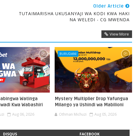
Older Article
TUTAIMARISHA UKUSANYAJI WA KODI KWA HAKI
NA WELEDI - CG MWENDA
View More
BURUDANI
Mabingwa Watinga
Mystery Multiplier Drop Yafungua
wadi Kwa Wabashiri
Milango ya Ushindi wa Mabilioni
uzi
Aug 06, 2026
Othman Michuzi
Aug 05, 2026
DISQUS
FACEBOOK