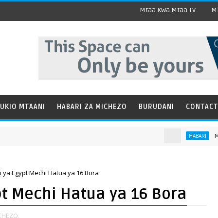
Mtaa Kwa Mtaa TV
Mi
UKIO MTAANI
HABARI ZA MICHEZO
BURUDANI
CONTACT
Matukio kat
HABARI
i ya Egypt Mechi Hatua ya 16 Bora
pt Mechi Hatua ya 16 Bora
CHEZO,