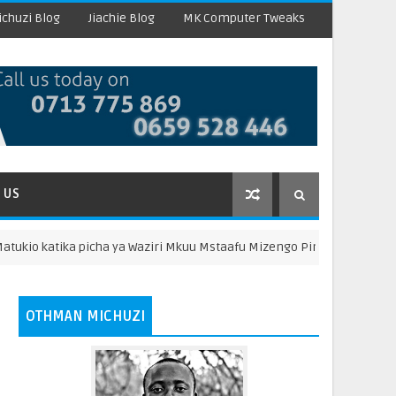
chuzi Blog
Jiachie Blog
MK Computer Tweaks
 US
ika picha ya Waziri Mkuu Mstaafu Mizengo Pinda kwenye Banda la V
OTHMAN MICHUZI