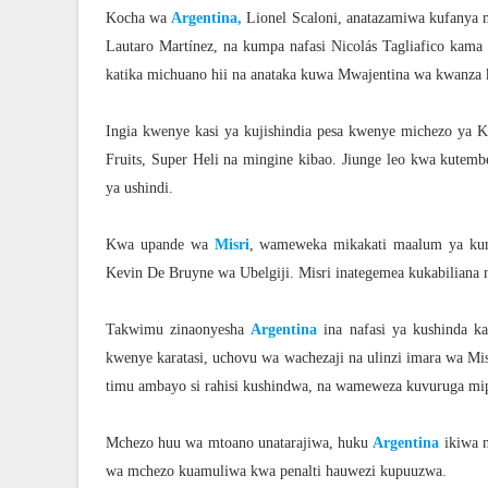
Kocha wa
Argentina,
Lionel Scaloni, anatazamiwa kufanya m
Lautaro Martínez, na kumpa nafasi Nicolás Tagliafico kama
katika michuano hii na anataka kuwa Mwajentina wa kwanza 
Ingia kwenye kasi ya kujishindia pesa kwenye michezo ya 
Fruits, Super Heli na mingine kibao. Jiunge leo kwa kutembe
ya ushindi.
Kwa upande wa
Misri
, wameweka mikakati maalum ya kumk
Kevin De Bruyne wa Ubelgiji. Misri inategemea kukabiliana
Takwimu zinaonyesha
Argentina
ina nafasi ya kushinda k
kwenye karatasi, uchovu wa wachezaji na ulinzi imara wa 
timu ambayo si rahisi kushindwa, na wameweza kuvuruga mip
Mchezo huu wa mtoano unatarajiwa, huku
Argentina
ikiwa n
wa mchezo kuamuliwa kwa penalti hauwezi kupuuzwa.