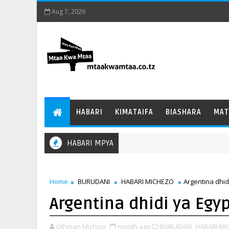
Aug 7, 2026
HABARI
KIMATAIFA
BIASHARA
MAT
HABARI MPYA
Home
BURUDANI
HABARI MICHEZO
Argentina dhid
Argentina dhidi ya Egy
Othman Michuzi
month ago
BURUDANI,
HABARI MI