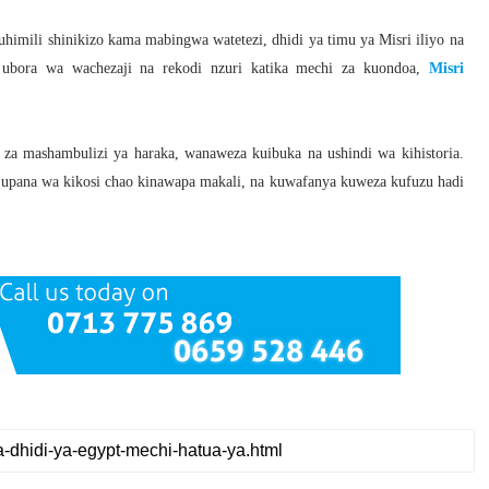
himili shinikizo kama mabingwa watetezi, dhidi ya timu ya Misri iliyo na
 ubora wa wachezaji na rekodi nzuri katika mechi za kuondoa,
Misri
 za mashambulizi ya haraka, wanaweza kuibuka na ushindi wa kihistoria.
 upana wa kikosi chao kinawapa makali, na kuwafanya kuweza kufuzu hadi