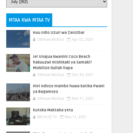
MTAA KWA MTAA TV
Huu ndio Uzuri wa Zanzibar
Othman Michuzi
Apr 02, 2023
Je! Unajua kwanini Coco Beach
hakuuzwi mishikaki ya Samaki?
Msikilize Dullah hapa
Othman Michuzi
Dec 30, 2021
Hivi ndivyo mambo huwa katika Pwani
ya Bagamoyo
Othman Michuzi
Nov 11, 2021
Kutoka Maktaba yetu
MICHUZI TV
Nov 11, 2021