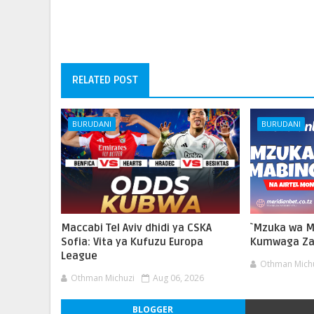
RELATED POST
BURUDANI
BURUDANI
Maccabi Tel Aviv dhidi ya CSKA
`Mzuka wa 
Sofia: Vita ya Kufuzu Europa
Kumwaga Za
League
Othman Mich
Othman Michuzi
Aug 06, 2026
BLOGGER