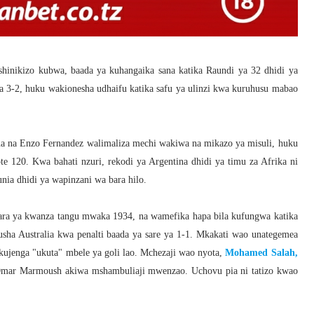
 shinikizo kubwa, baada ya kuhangaika sana katika Raundi ya 32 dhidi ya
a 3-2, huku wakionesha udhaifu katika safu ya ulinzi kwa kuruhusu mabao
 na Enzo Fernandez walimaliza mechi wakiwa na mikazo ya misuli, huku
 120. Kwa bahati nzuri, rekodi ya Argentina dhidi ya timu za Afrika ni
ia dhidi ya wapinzani wa bara hilo.
ra ya kwanza tangu mwaka 1934, na wamefika hapa bila kufungwa katika
a Australia kwa penalti baada ya sare ya 1-1. Mkakati wao unategemea
 kujenga "ukuta" mbele ya goli lao. Mchezaji wao nyota,
Mohamed Salah,
 Omar Marmoush akiwa mshambuliaji mwenzao. Uchovu pia ni tatizo kwao