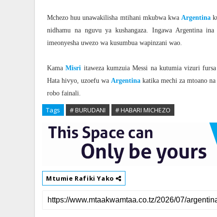
Mchezo huu unawakilisha mtihani mkubwa kwa
Argentina
ku
nidhamu na nguvu ya kushangaza. Ingawa Argentina ina
imeonyesha uwezo wa kusumbua wapinzani wao.
Kama
Misri
itaweza kumzuia Messi na kutumia vizuri fursa
Hata hivyo, uzoefu wa
Argentina
katika mechi za mtoano na
robo fainali.
Tags
# BURUDANI
# HABARI MICHEZO
Mtumie Rafiki Yako