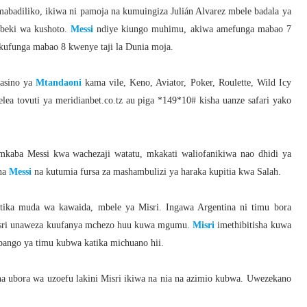
abadiliko, ikiwa ni pamoja na kumuingiza Julián Alvarez mbele badala ya
 beki wa kushoto.
Messi
ndiye kiungo muhimu, akiwa amefunga mabao 7
kufunga mabao 8 kwenye taji la Dunia moja.
Kasino ya
Mtandaoni
kama vile, Keno, Aviator, Poker, Roulette, Wild Icy
lea tovuti ya meridianbet.co.tz au piga *149*10# kisha uanze safari yako
aba Messi kwa wachezaji watatu, mkakati waliofanikiwa nao dhidi ya
 na
Messi
na kutumia fursa za mashambulizi ya haraka kupitia kwa Salah.
atika muda wa kawaida, mbele ya Misri. Ingawa Argentina ni timu bora
Misri unaweza kuufanya mchezo huu kuwa mgumu.
Misri
imethibitisha kuwa
ango ya timu kubwa katika michuano hii.
a ubora wa uzoefu lakini Misri ikiwa na nia na azimio kubwa. Uwezekano