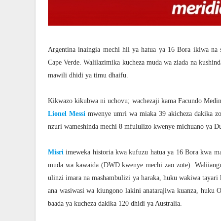
Argentina inaingia mechi hii ya hatua ya 16 Bora ikiwa na
Cape Verde. Walilazimika kucheza muda wa ziada na kushind
mawili dhidi ya timu dhaifu.
Kikwazo kikubwa ni uchovu; wachezaji kama Facundo Medina
Lionel Messi
mwenye umri wa miaka 39 akicheza dakika zote
nzuri wameshinda mechi 8 mfululizo kwenye michuano ya Dun
Misri
imeweka historia kwa kufuzu hatua ya 16 Bora kwa ma
muda wa kawaida (DWD kwenye mechi zao zote). Waliiangush
ulinzi imara na mashambulizi ya haraka, huku wakiwa tayari
ana wasiwasi wa kiungono lakini anatarajiwa kuanza, huku
baada ya kucheza dakika 120 dhidi ya Australia.