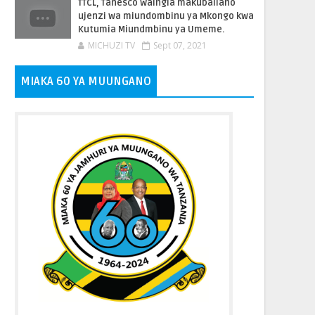
TTCL, Tanesco Waingia makubaliano
ujenzi wa miundombinu ya Mkongo kwa
Kutumia Miundmbinu ya Umeme.
MICHUZI TV
Sept 07, 2021
MIAKA 60 YA MUUNGANO