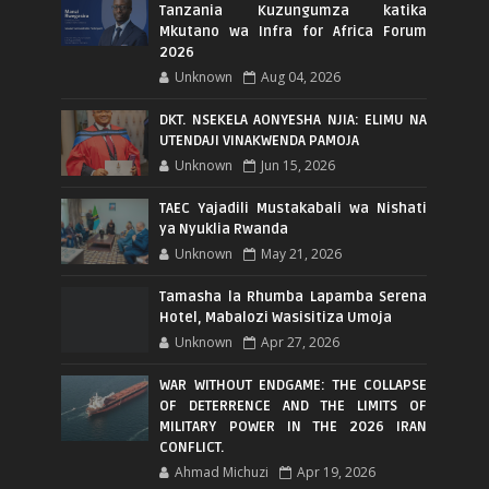
Tanzania Kuzungumza katika
Mkutano wa Infra for Africa Forum
2026
Unknown
Aug 04, 2026
DKT. NSEKELA AONYESHA NJIA: ELIMU NA
UTENDAJI VINAKWENDA PAMOJA
Unknown
Jun 15, 2026
TAEC Yajadili Mustakabali wa Nishati
ya Nyuklia Rwanda
Unknown
May 21, 2026
Tamasha la Rhumba Lapamba Serena
Hotel, Mabalozi Wasisitiza Umoja
Unknown
Apr 27, 2026
WAR WITHOUT ENDGAME: THE COLLAPSE
OF DETERRENCE AND THE LIMITS OF
MILITARY POWER IN THE 2026 IRAN
CONFLICT.
Ahmad Michuzi
Apr 19, 2026