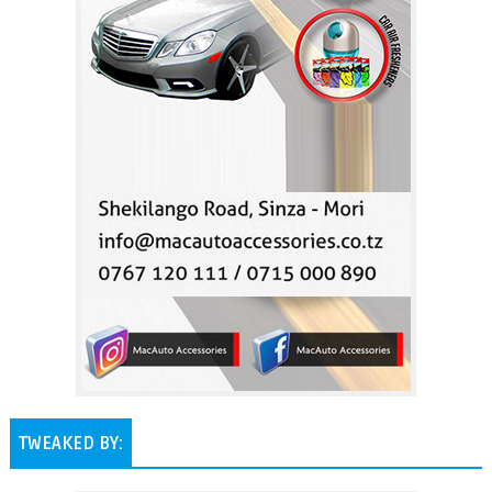
TWEAKED BY: