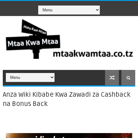
Anza Wiki Kibabe Kwa Zawadi za Cashback
na Bonus Back