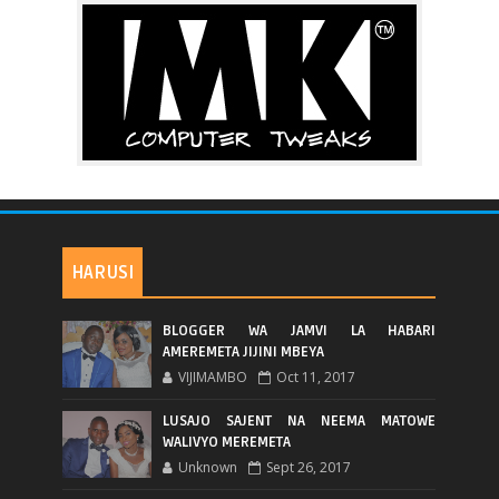
HARUSI
BLOGGER WA JAMVI LA HABARI
AMEREMETA JIJINI MBEYA
VIJIMAMBO
Oct 11, 2017
LUSAJO SAJENT NA NEEMA MATOWE
WALIVYO MEREMETA
Unknown
Sept 26, 2017