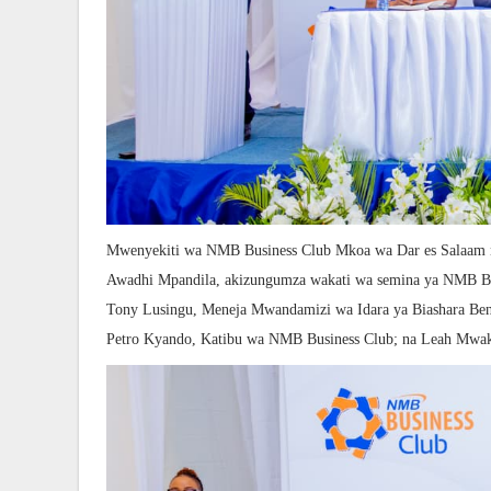
Mwenyekiti wa NMB Business Club Mkoa wa Dar es Salaam 
Awadhi Mpandila, akizungumza wakati wa semina ya NMB Bus
Tony Lusingu, Meneja Mwandamizi wa Idara ya Biashara Be
Petro Kyando, Katibu wa NMB Business Club; na Leah Mwak