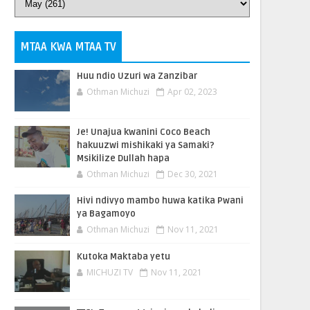
MTAA KWA MTAA TV
Huu ndio Uzuri wa Zanzibar
Othman Michuzi
Apr 02, 2023
Je! Unajua kwanini Coco Beach
hakuuzwi mishikaki ya Samaki?
Msikilize Dullah hapa
Othman Michuzi
Dec 30, 2021
Hivi ndivyo mambo huwa katika Pwani
ya Bagamoyo
Othman Michuzi
Nov 11, 2021
Kutoka Maktaba yetu
MICHUZI TV
Nov 11, 2021