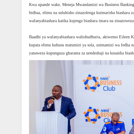
Kwa upande wake, Meneja Mwandamizi wa Business Banking B
bidhaa, elimu na suluhisho zinazolenga kuimarisha biashara
wafanyabiashara katika kujenga biashara imara na zinazoweza
Baadhi ya wafanyabiashara waliohudhuria, akiwemo Eileen Ku
kupata elimu kuhusu matumizi ya sola, usimamizi wa fedha 
yanaweza kupunguza gharama za uendeshaji na kusaidia bias