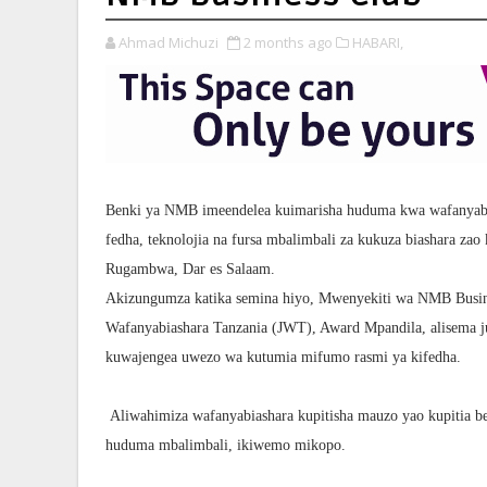
Ahmad Michuzi
2 months ago
HABARI,
Benki ya NMB imeendelea kuimarisha huduma kwa wafanyabia
fedha, teknolojia na fursa mbalimbali za kukuza biashara z
Rugambwa, Dar es Salaam.
Akizungumza katika semina hiyo, Mwenyekiti wa NMB Busin
Wafanyabiashara Tanzania (JWT), Award Mpandila, alisema 
kuwajengea uwezo wa kutumia mifumo rasmi ya kifedha.
Aliwahimiza wafanyabiashara kupitisha mauzo yao kupitia ben
huduma mbalimbali, ikiwemo mikopo.