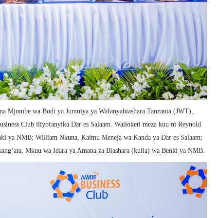
na Mjumbe wa Bodi ya Jumuiya ya Wafanyabiashara Tanzania (JWT),
iness Club iliyofanyika Dar es Salaam. Walioketi meza kuu ni Reynold
nki ya NMB; William Nkuna, Kaimu Meneja wa Kanda ya Dar es Salaam;
ang’ata, Mkuu wa Idara ya Amana za Biashara (kulia) wa Benki ya NMB.