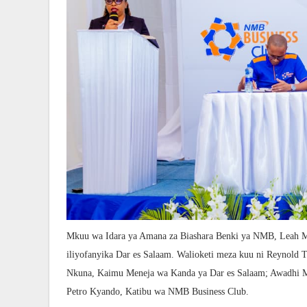
Mkuu wa Idara ya Amana za Biashara Benki ya NMB, Leah M
iliyofanyika Dar es Salaam. Walioketi meza kuu ni Reynold
Nkuna, Kaimu Meneja wa Kanda ya Dar es Salaam; Awadhi M
Petro Kyando, Katibu wa NMB Business Club.