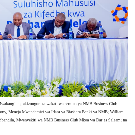
wakang’ata, akizungumza wakati wa semina ya NMB Business Club
 Tony, Meneja Mwandamizi wa Idara ya Biashara Benki ya NMB; William
pandila, Mwenyekiti wa NMB Business Club Mkoa wa Dar es Salaam; na