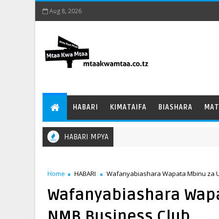
Aug 8, 2026
HABARI
KIMATAIFA
BIASHARA
MAT
HABARI MPYA
Home
HABARI
Wafanyabiashara Wapata Mbinu za Uk
Wafanyabiashara Wapa
NMB Business Club