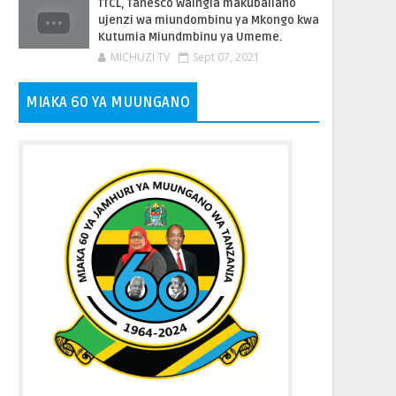
TTCL, Tanesco Waingia makubaliano
ujenzi wa miundombinu ya Mkongo kwa
Kutumia Miundmbinu ya Umeme.
MICHUZI TV
Sept 07, 2021
MIAKA 60 YA MUUNGANO