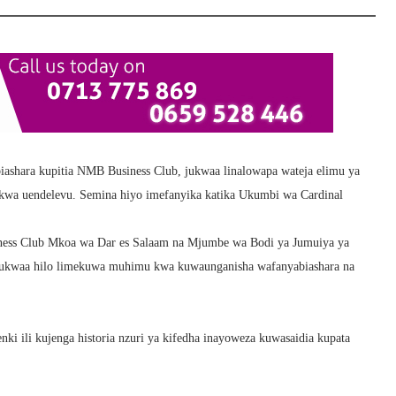
shara kupitia NMB Business Club, jukwaa linalowapa wateja elimu ya
ao kwa uendelevu. Semina hiyo imefanyika katika Ukumbi wa Cardinal
ess Club Mkoa wa Dar es Salaam na Mjumbe wa Bodi ya Jumuiya ya
jukwaa hilo limekuwa muhimu kwa kuwaunganisha wafanyabiashara na
ki ili kujenga historia nzuri ya kifedha inayoweza kuwasaidia kupata