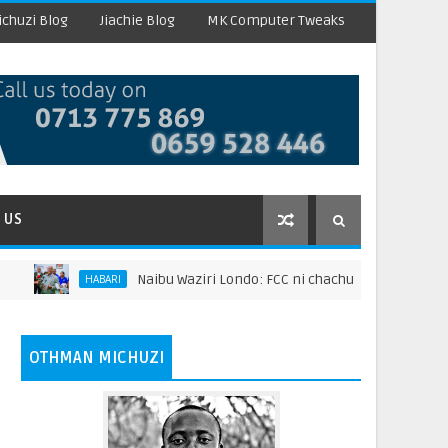
chuzi Blog
Jiachie Blog
MK Computer Tweaks
 US
Naibu Waziri Londo: FCC ni chachu ya kuongeza thamani ya m
HABARI
OTHMAN MICHUZI