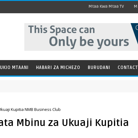
Mtaa Kwa Mtaa TV
Mi
UKIO MTAANI
HABARI ZA MICHEZO
BURUDANI
CONTACT
uaji Kupitia NMB Business Club
ta Mbinu za Ukuaji Kupitia