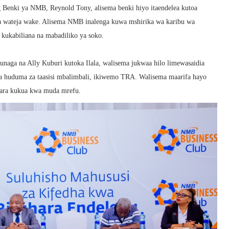
enki ya NMB, Reynold Tony, alisema benki hiyo itaendelea kutoa
 za wateja wake. Alisema NMB inalenga kuwa mshirika wa karibu wa
 kukabiliana na mabadiliko ya soko.
naga na Ally Kuburi kutoka Ilala, walisema jukwaa hilo limewasaidia
na huduma za taasisi mbalimbali, ikiwemo TRA. Walisema maarifa hayo
hara kukua kwa muda mrefu.