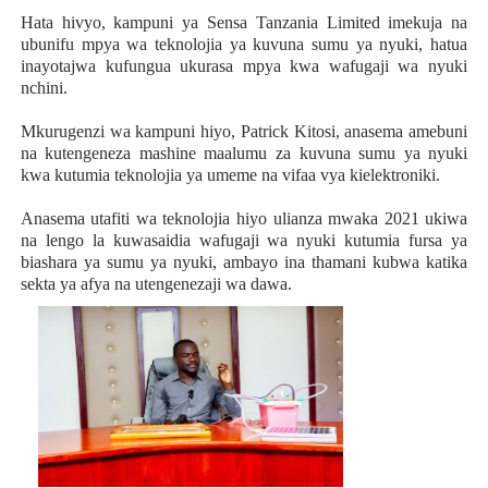
Hata hivyo, kampuni ya Sensa Tanzania Limited imekuja na
ubunifu mpya wa teknolojia ya kuvuna sumu ya nyuki, hatua
inayotajwa kufungua ukurasa mpya kwa wafugaji wa nyuki
nchini.
Mkurugenzi wa kampuni hiyo, Patrick Kitosi, anasema amebuni
na kutengeneza mashine maalumu za kuvuna sumu ya nyuki
kwa kutumia teknolojia ya umeme na vifaa vya kielektroniki.
Anasema utafiti wa teknolojia hiyo ulianza mwaka 2021 ukiwa
na lengo la kuwasaidia wafugaji wa nyuki kutumia fursa ya
biashara ya sumu ya nyuki, ambayo ina thamani kubwa katika
sekta ya afya na utengenezaji wa dawa.