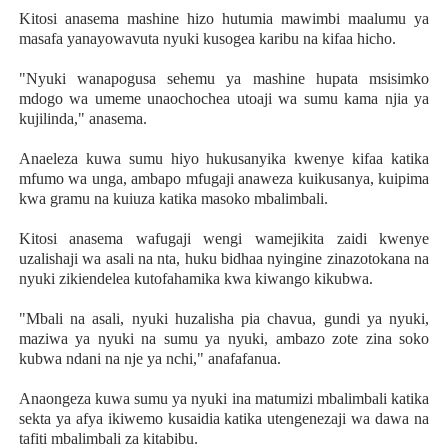
Kitosi anasema mashine hizo hutumia mawimbi maalumu ya
masafa yanayowavuta nyuki kusogea karibu na kifaa hicho.
"Nyuki wanapogusa sehemu ya mashine hupata msisimko
mdogo wa umeme unaochochea utoaji wa sumu kama njia ya
kujilinda," anasema.
Anaeleza kuwa sumu hiyo hukusanyika kwenye kifaa katika
mfumo wa unga, ambapo mfugaji anaweza kuikusanya, kuipima
kwa gramu na kuiuza katika masoko mbalimbali.
Kitosi anasema wafugaji wengi wamejikita zaidi kwenye
uzalishaji wa asali na nta, huku bidhaa nyingine zinazotokana na
nyuki zikiendelea kutofahamika kwa kiwango kikubwa.
"Mbali na asali, nyuki huzalisha pia chavua, gundi ya nyuki,
maziwa ya nyuki na sumu ya nyuki, ambazo zote zina soko
kubwa ndani na nje ya nchi," anafafanua.
Anaongeza kuwa sumu ya nyuki ina matumizi mbalimbali katika
sekta ya afya ikiwemo kusaidia katika utengenezaji wa dawa na
tafiti mbalimbali za kitabibu.