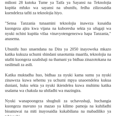
milioni 28 kutoka Tume ya Taifa ya Sayansi na Teknolojia
kupitia mfuko wa sayansi na ubunifu, fedha zilizosaidia
kuendeleza tafiti za teknolojia hiyo.
"Sensa Tanzania tunaamini teknolojia inaweza kusaidia
kuongeza ajira kwa vijana na kuboresha sekta ya ufugaji wa
nyuki nchini kupitia vifaa vinavyotengenezwa hapa Tanzania,"
anasema.
Ubunifu huo unaendana na Dira ya 2050 inayoweka mkazo
katika kukuza uchumi shindani unaotumia maarifa, teknolojia na
utafiti kuongeza uzalishaji na thamani ya bidhaa zinazotokana na
rasilimali za asili.
Katika muktadha huo, bidhaa za nyuki kama sumu ya nyuki
zinaweza kuwa sehemu ya uchumi mpya unaoendelea kukua
duniani, huku sekta ya nyuki ikiendelea kuwa muhimu katika
usalama wa chakula na uhifadhi wa mazingira.
Nyuki wanapoongeza shughuli za uchavushaji, huchangia
kuongeza mavuno ya mazao ya kilimo pamoja na kuhifadhi
bioanuwai na miti inayosaidia kukabiliana na mabadiliko ya