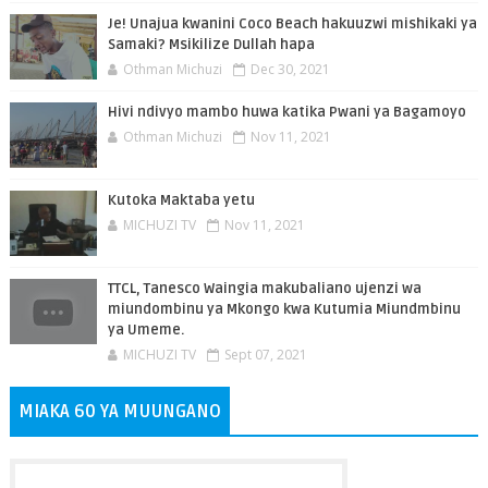
Je! Unajua kwanini Coco Beach hakuuzwi mishikaki ya
Samaki? Msikilize Dullah hapa
Othman Michuzi
Dec 30, 2021
Hivi ndivyo mambo huwa katika Pwani ya Bagamoyo
Othman Michuzi
Nov 11, 2021
Kutoka Maktaba yetu
MICHUZI TV
Nov 11, 2021
TTCL, Tanesco Waingia makubaliano ujenzi wa
miundombinu ya Mkongo kwa Kutumia Miundmbinu
ya Umeme.
MICHUZI TV
Sept 07, 2021
MIAKA 60 YA MUUNGANO