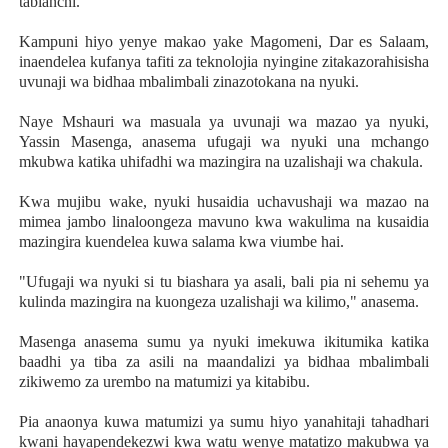
tabianchi.
Kampuni hiyo yenye makao yake Magomeni, Dar es Salaam,
inaendelea kufanya tafiti za teknolojia nyingine zitakazorahisisha
uvunaji wa bidhaa mbalimbali zinazotokana na nyuki.
Naye Mshauri wa masuala ya uvunaji wa mazao ya nyuki,
Yassin Masenga, anasema ufugaji wa nyuki una mchango
mkubwa katika uhifadhi wa mazingira na uzalishaji wa chakula.
Kwa mujibu wake, nyuki husaidia uchavushaji wa mazao na
mimea jambo linaloongeza mavuno kwa wakulima na kusaidia
mazingira kuendelea kuwa salama kwa viumbe hai.
"Ufugaji wa nyuki si tu biashara ya asali, bali pia ni sehemu ya
kulinda mazingira na kuongeza uzalishaji wa kilimo," anasema.
Masenga anasema sumu ya nyuki imekuwa ikitumika katika
baadhi ya tiba za asili na maandalizi ya bidhaa mbalimbali
zikiwemo za urembo na matumizi ya kitabibu.
Pia anaonya kuwa matumizi ya sumu hiyo yanahitaji tahadhari
kwani hayapendekezwi kwa watu wenye matatizo makubwa ya