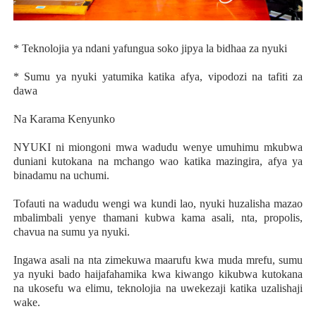
* Teknolojia ya ndani yafungua soko jipya la bidhaa za nyuki
* Sumu ya nyuki yatumika katika afya, vipodozi na tafiti za
dawa
Na Karama Kenyunko
NYUKI ni miongoni mwa wadudu wenye umuhimu mkubwa
duniani kutokana na mchango wao katika mazingira, afya ya
binadamu na uchumi.
Tofauti na wadudu wengi wa kundi lao, nyuki huzalisha mazao
mbalimbali yenye thamani kubwa kama asali, nta, propolis,
chavua na sumu ya nyuki.
Ingawa asali na nta zimekuwa maarufu kwa muda mrefu, sumu
ya nyuki bado haijafahamika kwa kiwango kikubwa kutokana
na ukosefu wa elimu, teknolojia na uwekezaji katika uzalishaji
wake.