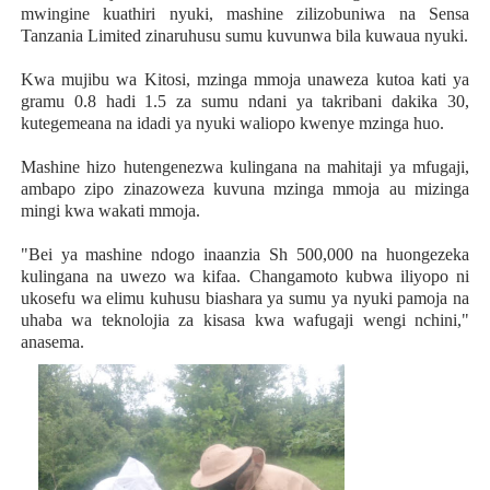
mwingine kuathiri nyuki, mashine zilizobuniwa na Sensa
Tanzania Limited zinaruhusu sumu kuvunwa bila kuwaua nyuki.
Kwa mujibu wa Kitosi, mzinga mmoja unaweza kutoa kati ya
gramu 0.8 hadi 1.5 za sumu ndani ya takribani dakika 30,
kutegemeana na idadi ya nyuki waliopo kwenye mzinga huo.
Mashine hizo hutengenezwa kulingana na mahitaji ya mfugaji,
ambapo zipo zinazoweza kuvuna mzinga mmoja au mizinga
mingi kwa wakati mmoja.
"Bei ya mashine ndogo inaanzia Sh 500,000 na huongezeka
kulingana na uwezo wa kifaa. Changamoto kubwa iliyopo ni
ukosefu wa elimu kuhusu biashara ya sumu ya nyuki pamoja na
uhaba wa teknolojia za kisasa kwa wafugaji wengi nchini,"
anasema.