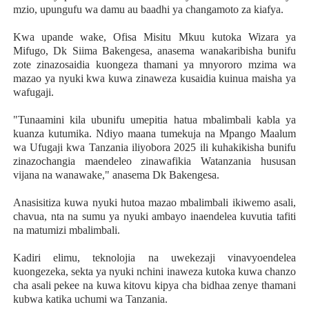
mzio, upungufu wa damu au baadhi ya changamoto za kiafya.
Kwa upande wake, Ofisa Misitu Mkuu kutoka Wizara ya
Mifugo, Dk Siima Bakengesa, anasema wanakaribisha bunifu
zote zinazosaidia kuongeza thamani ya mnyororo mzima wa
mazao ya nyuki kwa kuwa zinaweza kusaidia kuinua maisha ya
wafugaji.
"Tunaamini kila ubunifu umepitia hatua mbalimbali kabla ya
kuanza kutumika. Ndiyo maana tumekuja na Mpango Maalum
wa Ufugaji kwa Tanzania iliyobora 2025 ili kuhakikisha bunifu
zinazochangia maendeleo zinawafikia Watanzania hususan
vijana na wanawake," anasema Dk Bakengesa.
Anasisitiza kuwa nyuki hutoa mazao mbalimbali ikiwemo asali,
chavua, nta na sumu ya nyuki ambayo inaendelea kuvutia tafiti
na matumizi mbalimbali.
Kadiri elimu, teknolojia na uwekezaji vinavyoendelea
kuongezeka, sekta ya nyuki nchini inaweza kutoka kuwa chanzo
cha asali pekee na kuwa kitovu kipya cha bidhaa zenye thamani
kubwa katika uchumi wa Tanzania.