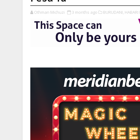
Othman Michuzi
3 months ago
BURUDANI,
HABARI