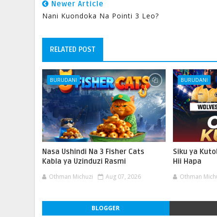
Newer Article
Nani Kuondoka Na Pointi 3 Leo?
RELATED POST
BURUDANI
BURUDANI
Nasa Ushindi Na 3 Fisher Cats
Siku ya Kut
Kabla ya Uzinduzi Rasmi
Hii Hapa
Othman Michuzi
Aug 07, 2026
Othman Mich
BLOGGER