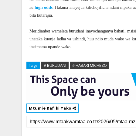
au
high odds
. Hakuna anayejua kilichojificha ndani mpaka
bila kutarajia.
Meridianbet wameleta burudani inayochanganya bahati, msi
unataka kuonja ladha ya ushindi, huu ndio muda wako wa k
itasimama upande wako.
Tags
# BURUDANI
# HABARI MICHEZO
Mtumie Rafiki Yako