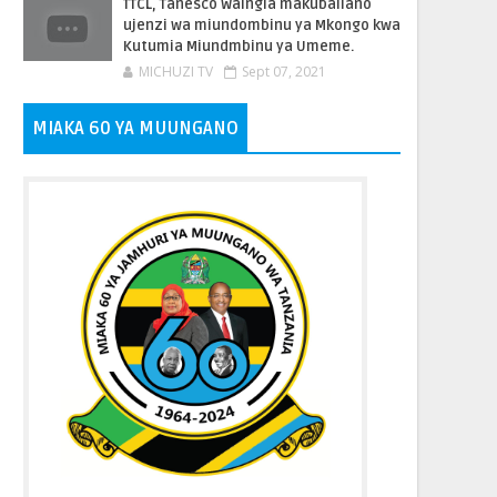
TTCL, Tanesco Waingia makubaliano
ujenzi wa miundombinu ya Mkongo kwa
Kutumia Miundmbinu ya Umeme.
MICHUZI TV
Sept 07, 2021
MIAKA 60 YA MUUNGANO