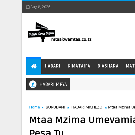
Aug 8, 2026
HABARI
KIMATAIFA
BIASHARA
MAT
HABARI MPYA
Home
BURUDANI
HABARI MICHEZO
Mtaa Mzima Um
Mtaa Mzima Umevamia 
Pesa Tu