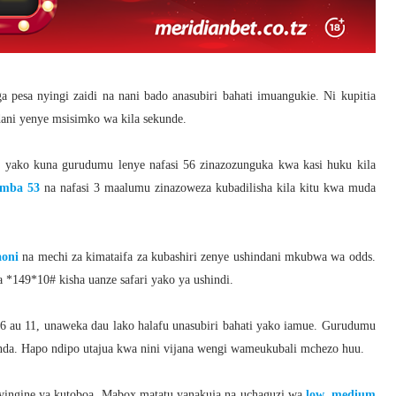
a pesa nyingi zaidi na nani bado anasubiri bahati imuangukie. Ni kupitia
ani yenye msisimko wa kila sekunde.
 yako kuna gurudumu lenye nafasi 56 zinazozunguka kwa kasi huku kila
mba 53
na nafasi 3 maalumu zinazoweza kubadilisha kila kitu kwa muda
aoni
na mechi za kimataifa za kubashiri zenye ushindani mkubwa wa odds.
 *149*10# kisha uanze safari yako ya ushindi.
, 6 au 11, unaweka dau lako halafu unasubiri bahati yako iamue. Gurudumu
da. Hapo ndipo utajua kwa nini vijana wengi wameukubali mchezo huu.
nyingine ya kutoboa. Mabox matatu yanakuja na uchaguzi wa
low, medium