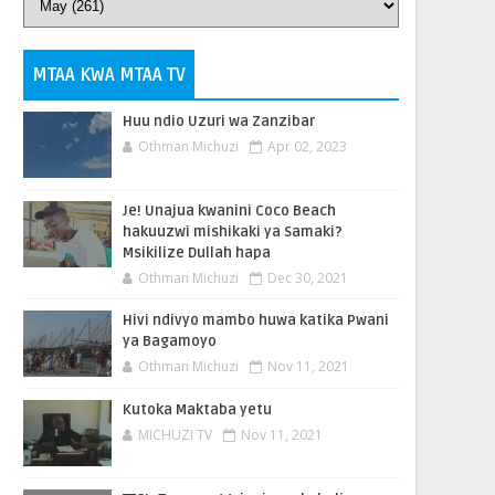
MTAA KWA MTAA TV
Huu ndio Uzuri wa Zanzibar
Othman Michuzi
Apr 02, 2023
Je! Unajua kwanini Coco Beach
hakuuzwi mishikaki ya Samaki?
Msikilize Dullah hapa
Othman Michuzi
Dec 30, 2021
Hivi ndivyo mambo huwa katika Pwani
ya Bagamoyo
Othman Michuzi
Nov 11, 2021
Kutoka Maktaba yetu
MICHUZI TV
Nov 11, 2021