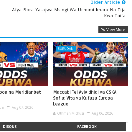
Older Article
Afya Bora Yatajwa Msingi Wa Uchumi Imara Na Tija
Kwa Taifa
View More
BURUDANI
oboa na Meridianbet
Maccabi Tel Aviv dhidi ya CSKA
Sofia: Vita ya Kufuzu Europa
League
uzi
Aug 07, 2026
Othman Michuzi
Aug 06, 2026
DISQUS
FACEBOOK