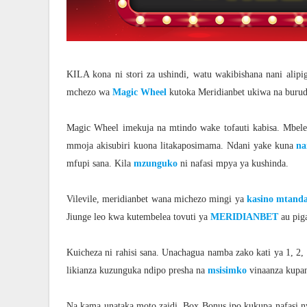
KILA kona ni stori za ushindi, watu wakibishana nani alipig
mchezo wa
Magic Wheel
kutoka Meridianbet ukiwa na burud
Magic Wheel imekuja na mtindo wake tofauti kabisa. Mbele
mmoja akisubiri kuona litakaposimama. Ndani yake kuna
na
mfupi sana. Kila
mzunguko
ni nafasi mpya ya kushinda.
Vilevile, meridianbet wana michezo mingi ya
kasino mtand
Jiunge leo kwa kutembelea tovuti ya
MERIDIANBET
au piga
Kuicheza ni rahisi sana. Unachagua namba zako kati ya 1, 2
likianza kuzunguka ndipo presha na
msisimko
vinaanza kupan
Na kama unataka moto zaidi, Box Bonus ipo kukupa nafasi 