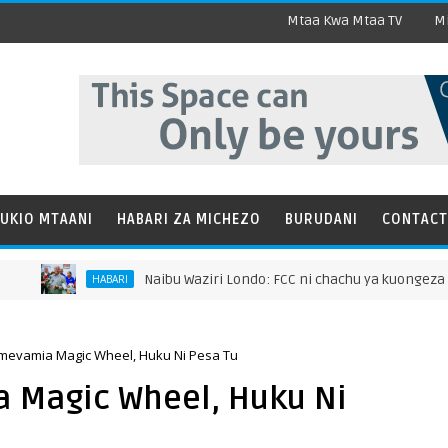
Mtaa Kwa Mtaa TV
Mi
UKIO MTAANI
HABARI ZA MICHEZO
BURUDANI
CONTACT
Naibu Waziri Londo: FCC ni chachu ya kuongeza tham
HABARI
evamia Magic Wheel, Huku Ni Pesa Tu
Magic Wheel, Huku Ni