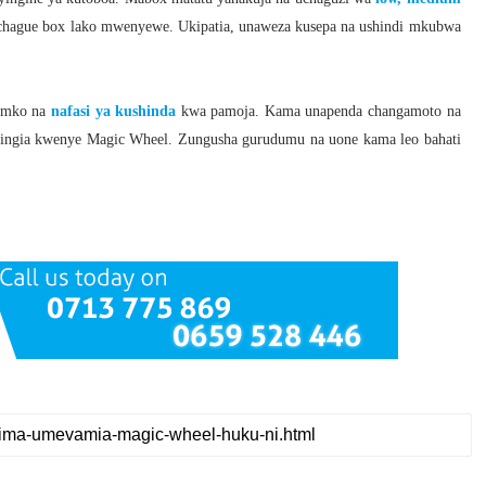
 uchague box lako mwenyewe. Ukipatia, unaweza kusepa na ushindi mkubwa
simko na
nafasi ya kushinda
kwa pamoja. Kama unapenda changamoto na
uingia kwenye Magic Wheel. Zungusha gurudumu na uone kama leo bahati