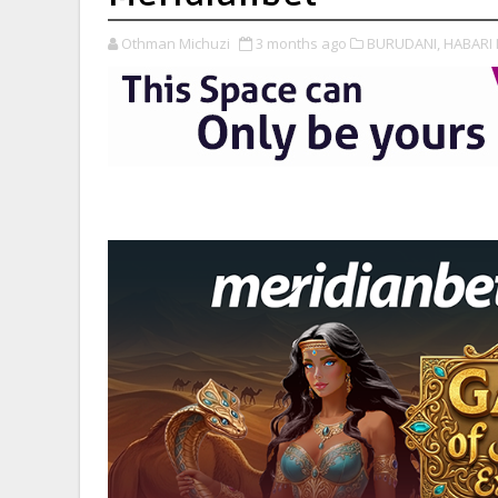
Othman Michuzi
3 months ago
BURUDANI,
HABARI