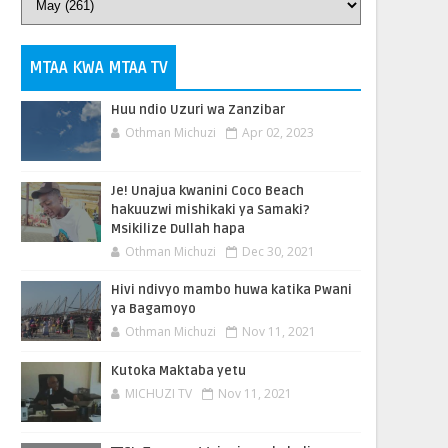
MTAA KWA MTAA TV
Huu ndio Uzuri wa Zanzibar
Othman Michuzi
Apr 02, 2023
Je! Unajua kwanini Coco Beach
hakuuzwi mishikaki ya Samaki?
Msikilize Dullah hapa
Othman Michuzi
Dec 30, 2021
Hivi ndivyo mambo huwa katika Pwani
ya Bagamoyo
Othman Michuzi
Nov 11, 2021
Kutoka Maktaba yetu
MICHUZI TV
Nov 11, 2021