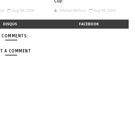
a
Cup
uzi
Aug 09, 2026
Othman Michuzi
Aug 09, 2026
DISQUS
FACEBOOK
 COMMENTS:
T A COMMENT