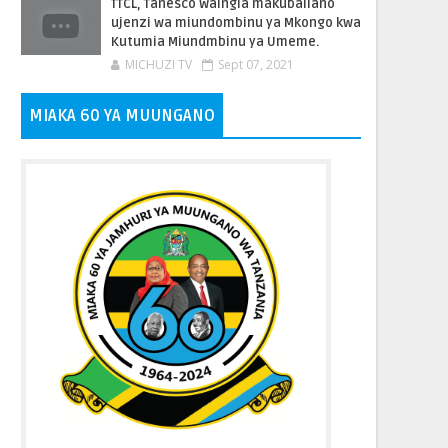
TTCL, Tanesco Waingia makubaliano
ujenzi wa miundombinu ya Mkongo kwa
Kutumia Miundmbinu ya Umeme.
MICHUZI TV
Sept 07, 2021
MIAKA 60 YA MUUNGANO