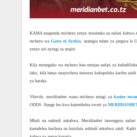
KAMA unapenda michezo yenye msisimko na nafasi kubwa za u
mchezo wa
Gates of Arabia
, utaingia ndani ya jangwa la
yenye siri nyingi za utajiri.
Kila mzunguko wa mchezo huu umejaa nafasi ya kubadilisha
lako, kila hatua unayocheza inaweza kukupeleka karibu zaid
ya haraka.
Vilevile, meridianbet wana michezo mingi ya
kasino mta
ODDS. Jiunge leo kwa kutembelea tovuti ya
MERIDIANBE
Mbali na ushindi mkubwa, Meridianbet imeongeza nafasi 
kuendelea kucheza na kutafuta ushindi mkubwa zaidi. Kadri
kubwa na zenye kuvutia.