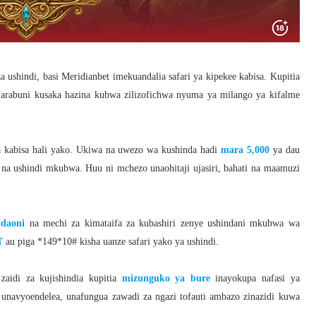
shindi, basi Meridianbet imekuandalia safari ya kipekee kabisa. Kupitia
 Uarabuni kusaka hazina kubwa zilizofichwa nyuma ya milango ya kifalme
 kabisa hali yako. Ukiwa na uwezo wa kushinda hadi
mara 5,000
ya dau
i na ushindi mkubwa. Huu ni mchezo unaohitaji ujasiri, bahati na maamuzi
ndaoni
na mechi za kimataifa za kubashiri zenye ushindani mkubwa wa
T
au piga *149*10# kisha uanze safari yako ya ushindi.
zaidi za kujishindia kupitia
mizunguko ya bure
inayokupa nafasi ya
 unavyoendelea, unafungua zawadi za ngazi tofauti ambazo zinazidi kuwa