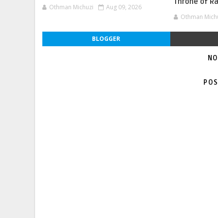
Throne of R
Othman Michuzi
Aug 09, 2026
Othman Mich
BLOGGER
NO
POS