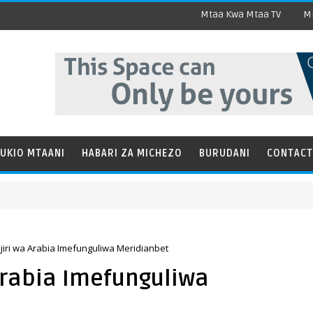
Mtaa Kwa Mtaa TV
Mi
UKIO MTAANI
HABARI ZA MICHEZO
BURUDANI
CONTACT
jiri wa Arabia Imefunguliwa Meridianbet
Arabia Imefunguliwa