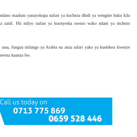
dano maalum yanayokupa nafasi ya kucheza dhidi ya wengine huku kila
wa zaidi. Hii ndiyo nafasi ya kuonyesha uwezo wako ndani ya mchezo
t
sasa, fungua milango ya Arabia na anza safari yako ya kuelekea kwenye
aweza kuanza leo.