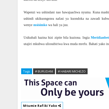
Wapenzi wa ushindani nao hawajaachwa nyuma. Kuna mashin
ushindi ukikuongezea nafasi ya kuondoka na zawadi kub
wenye
msisimko
wa hali ya juu.
Usikubali hazina hizi zipite bila kuziona. Ingia
Meridianbe
utajiri mkubwa uliosubiriwa kwa muda mrefu. Bahati yako in
Tags
# BURUDANI
# HABARI MICHEZO
Mtumie Rafiki Yako