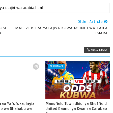
Older Article
LUM
MALEZI BORA YATAJWA KUWA MSINGI WA TAIFA
KI
IMARA
View More
BURUDANI
rao Yafufuka, Ingia
Mansfield Town dhidi ya Sheffield
me wa Dhahabu wa
United Raundi ya Kwanza Carabao