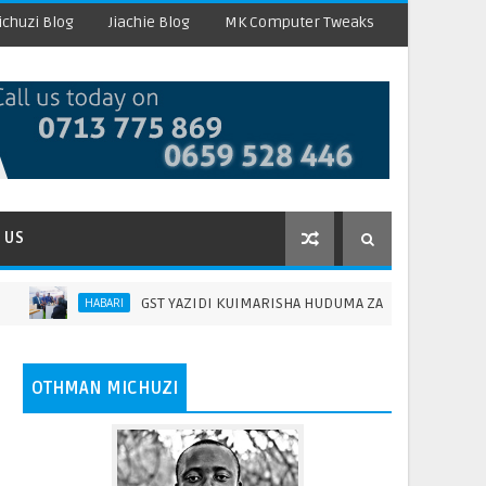
chuzi Blog
Jiachie Blog
MK Computer Tweaks
 US
GST YAZIDI KUIMARISHA HUDUMA ZA MAABARA, YALENGA KU
HABARI
OTHMAN MICHUZI