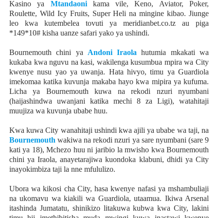
Kasino ya
Mtandaoni
kama vile, Keno, Aviator, Poker,
Roulette, Wild Icy Fruits, Super Heli na mingine kibao. Jiunge
leo kwa kutembelea tovuti ya meridianbet.co.tz au piga
*149*10# kisha uanze safari yako ya ushindi.
Bournemouth chini ya
Andoni Iraola
hutumia mkakati wa
kukaba kwa nguvu na kasi, wakilenga kusumbua mpira wa City
kwenye nusu yao ya uwanja. Hata hivyo, timu ya Guardiola
imekomaa katika kuvunja makaba hayo kwa mipira ya kufuma.
Licha ya Bournemouth kuwa na rekodi nzuri nyumbani
(haijashindwa uwanjani katika mechi 8 za Ligi), watahitaji
muujiza wa kuvunja ubabe huu.
Kwa kuwa City wanahitaji ushindi kwa ajili ya ubabe wa taji, na
Bournemouth
wakiwa na rekodi nzuri ya sare nyumbani (sare 9
kati ya 18), Mchezo huu ni jaribio la mwisho kwa Bournemouth
chini ya Iraola, anayetarajiwa kuondoka klabuni, dhidi ya City
inayokimbiza taji la nne mfululizo.
Ubora wa kikosi cha City, hasa kwenye nafasi ya mshambuliaji
na ukomavu wa kiakili wa Guardiola, utaamua. Ikiwa Arsenal
itashinda Jumatatu, shinikizo litakuwa kubwa kwa City, lakini
timu hii imethibitisha muda mwingi kuwa inastawi kwenye