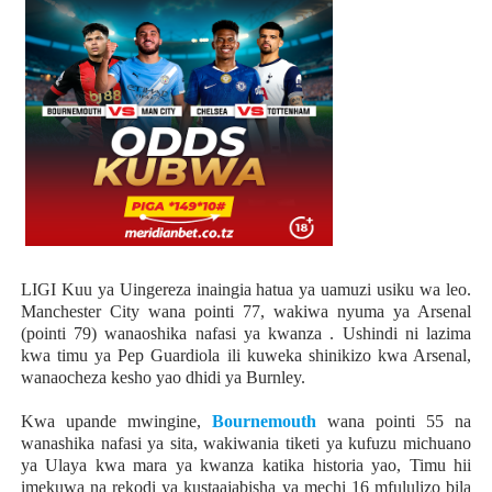
LIGI Kuu ya Uingereza inaingia hatua ya uamuzi usiku wa leo.
Manchester City wana pointi 77, wakiwa nyuma ya Arsenal
(pointi 79) wanaoshika nafasi ya kwanza . Ushindi ni lazima
kwa timu ya Pep Guardiola ili kuweka shinikizo kwa Arsenal,
wanaocheza kesho yao dhidi ya Burnley.
Kwa upande mwingine,
Bournemouth
wana pointi 55 na
wanashika nafasi ya sita, wakiwania tiketi ya kufuzu michuano
ya Ulaya kwa mara ya kwanza katika historia yao, Timu hii
imekuwa na rekodi ya kustaajabisha ya mechi 16 mfululizo bila