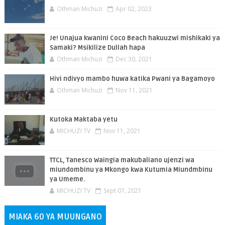
Othman Michuzi
Apr 02, 2023
Je! Unajua kwanini Coco Beach hakuuzwi mishikaki ya
Samaki? Msikilize Dullah hapa
Othman Michuzi
Dec 30, 2021
Hivi ndivyo mambo huwa katika Pwani ya Bagamoyo
Othman Michuzi
Nov 11, 2021
Kutoka Maktaba yetu
MICHUZI TV
Nov 11, 2021
TTCL, Tanesco Waingia makubaliano ujenzi wa
miundombinu ya Mkongo kwa Kutumia Miundmbinu
ya Umeme.
MICHUZI TV
Sept 07, 2021
MIAKA 60 YA MUUNGANO