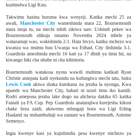
kushindwa Ligi Kuu.
Takwimu hazina huruma kwa wenyeji. Katika mechi 25 za
awali,
Manchester City
wameshinda mara 22, Bournemouth
mara moja tu, na mechi mbili zikiwa sare. Ushindi pekee wa
Bournemouth ulikuja mnamo Novemba 2024 mbele ya
watazamaji wao, wakishinda 2-1. Hata hivyo, katika mchezo wa
kwanza wa msimu huu Uwanja wa Etihad, City ilishinda 3-1.
Guardiola ameshinda mechi 16 kati ya 17 dhidi ya timu hii, na
kiwango hiki cha ubabe ni cha kihistoria.
Bournemouth watakosa nyota wawili muhimu katikati Ryan
Christie amepata kadi nyekundu na kufungiwa mechi tatu, huku
Lewis Cook
akiwa shaka kutokana na jeraha la nyonga, Kwa
upande wa Manchester City, habari ni nzuri timu iko kamili.
Rodri amepona jeraha lake dogo na alicheza dakika 65 katika
Fainali ya FA Cup. Pep Guardiola anatarajiwa kurejesha kikosi
chake bora zaidi, akiwemo mfungaji bora wa Ligi Erling
Haaland na mshambuliaji wa zamani wa Bournemouth, Antoine
Semenyo.
Ingia kwenye kasi ya kujishindia pesa kwenye michezo ya