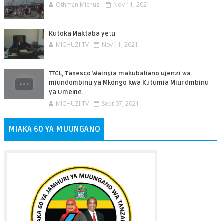
Othman Michuzi
Nov 11, 2021
Kutoka Maktaba yetu
MICHUZI TV
Nov 11, 2021
TTCL, Tanesco Waingia makubaliano ujenzi wa
miundombinu ya Mkongo kwa Kutumia Miundmbinu
ya Umeme.
MICHUZI TV
Sept 07, 2021
MIAKA 60 YA MUUNGANO