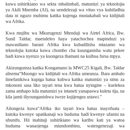
kuwa ushirikiano wa sekta mbalimbali, matumizi ya teknolojia
ya Akili Mnemba (AI), na uendelezaji wa vituo vya kuhifadhia
data ni nguzo muhimu katika kujenga mustakabali wa kidijitali
wa Afrika.
Kwa mujibu wa Mkurugenzi Mtendaji wa Airtel Africa, Bw.
Sunil Taldar, maendeleo haya yatachochea mapinduzi ya
mawasiliano barani Afrika kwa kubadilisha mtazamo wa
teknolojia kutoka kuwa chombo cha kuunganisha watu pekee
hadi kuwa nyenzo ya kuongeza thamani na kuibua fursa mpya.
Akizungumza katika Kongamano la MWC25 Kigali, Bw. Taldar
alisema“Muongo wa kidijitali wa Afrika umeanza. Bara ambalo
limefanikiwa kupiga hatua kubwa katika matumizi ya simu za
mkononi sasa liko tayari tena kwa hatua nyingine – kuelekea
zama ambapo kila matumizi ya intaneti yanapaswa kuleta tija, na
kila jamii iliyounganishwa iweze kujijengea ustawi.”
Aliongeza kuwa“Afrika iko tayari kwa hatua inayofuata –
kutoka kwenye upatikanaji wa huduma hadi kwenye ufanisi na
ubunifu. Hii inahitaji ushirikiano wa karibu kati ya watoa
huduma wanaojenga miundombinu, watengenezaji wa