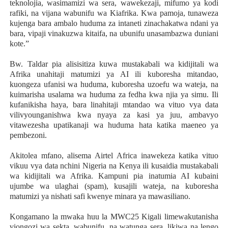
teknolojia, wasimamizi wa sera, wawekezaji, mifumo ya kodi
rafiki, na vijana wabunifu wa Kiafrika. Kwa pamoja, tunaweza
kujenga bara ambalo huduma za intaneti zinachakatwa ndani ya
bara, vipaji vinakuzwa kitaifa, na ubunifu unasambazwa duniani
kote.”
Bw. Taldar pia alisisitiza kuwa mustakabali wa kidijitali wa
Afrika unahitaji matumizi ya AI ili kuboresha mitandao,
kuongeza ufanisi wa huduma, kuboresha uzoefu wa wateja, na
kuimarisha usalama wa huduma za fedha kwa njia ya simu. Ili
kufanikisha haya, bara linahitaji mtandao wa vituo vya data
vilivyounganishwa kwa nyaya za kasi ya juu, ambavyo
vitawezesha upatikanaji wa huduma hata katika maeneo ya
pembezoni.
Akitolea mfano, alisema Airtel Africa inawekeza katika vituo
vikuu vya data nchini Nigeria na Kenya ili kusaidia mustakabali
wa kidijitali wa Afrika. Kampuni pia inatumia AI kubaini
ujumbe wa ulaghai (spam), kusajili wateja, na kuboresha
matumizi ya nishati safi kwenye minara ya mawasiliano.
Kongamano la mwaka huu la MWC25 Kigali limewakutanisha
viongozi wa sekta, wabunifu, na watunga sera, likiwa na lengo