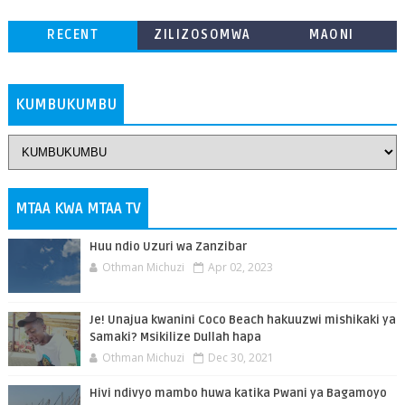
RECENT
ZILIZOSOMWA
MAONI
ZAIDI
KUMBUKUMBU
MTAA KWA MTAA TV
Huu ndio Uzuri wa Zanzibar
Othman Michuzi
Apr 02, 2023
Je! Unajua kwanini Coco Beach hakuuzwi mishikaki ya
Samaki? Msikilize Dullah hapa
Othman Michuzi
Dec 30, 2021
Hivi ndivyo mambo huwa katika Pwani ya Bagamoyo