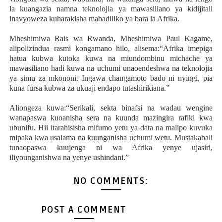
la kuangazia namna teknolojia ya mawasiliano ya kidijitali
inavyoweza kuharakisha mabadiliko ya bara la Afrika.
Mheshimiwa Rais wa Rwanda, Mheshimiwa Paul Kagame,
alipolizindua rasmi kongamano hilo, alisema:“Afrika imepiga
hatua kubwa kutoka kuwa na miundombinu michache ya
mawasiliano hadi kuwa na uchumi unaoendeshwa na teknolojia
ya simu za mkononi. Ingawa changamoto bado ni nyingi, pia
kuna fursa kubwa za ukuaji endapo tutashirikiana.”
Aliongeza kuwa:“Serikali, sekta binafsi na wadau wengine
wanapaswa kuoanisha sera na kuunda mazingira rafiki kwa
ubunifu. Hii itarahisisha mifumo yetu ya data na malipo kuvuka
mipaka kwa usalama na kuunganisha uchumi wetu. Mustakabali
tunaopaswa kuujenga ni wa Afrika yenye ujasiri,
iliyounganishwa na yenye ushindani.”
NO COMMENTS:
POST A COMMENT