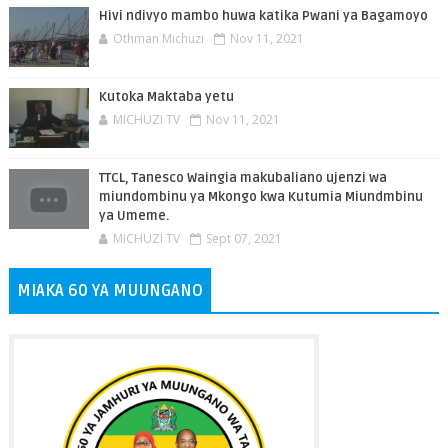
Hivi ndivyo mambo huwa katika Pwani ya Bagamoyo
Othman Michuzi
Nov 11, 2021
Kutoka Maktaba yetu
MICHUZI TV
Nov 11, 2021
TTCL, Tanesco Waingia makubaliano ujenzi wa
miundombinu ya Mkongo kwa Kutumia Miundmbinu
ya Umeme.
MICHUZI TV
Sept 07, 2021
MIAKA 60 YA MUUNGANO