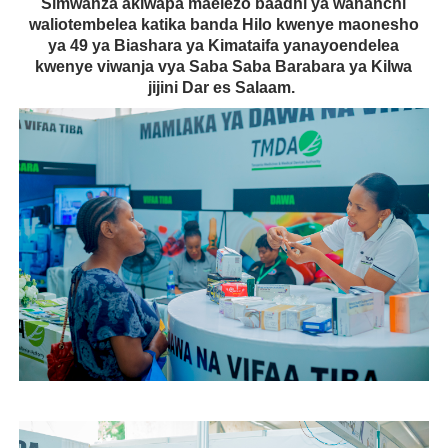
Simwanza akiwapa maelezo baadhi ya wananchi
waliotembelea katika banda Hilo kwenye maonesho
ya 49 ya Biashara ya Kimataifa yanayoendelea
kwenye viwanja vya Saba Saba
Barabara ya Kilwa
jijini Dar es Salaam.