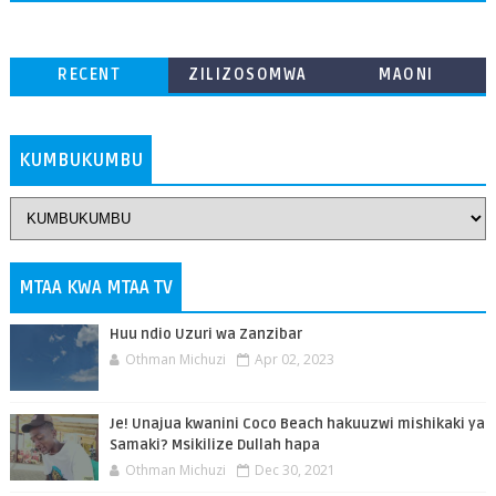
RECENT
ZILIZOSOMWA
MAONI
ZAIDI
KUMBUKUMBU
MTAA KWA MTAA TV
Huu ndio Uzuri wa Zanzibar
Othman Michuzi
Apr 02, 2023
Je! Unajua kwanini Coco Beach hakuuzwi mishikaki ya
Samaki? Msikilize Dullah hapa
Othman Michuzi
Dec 30, 2021